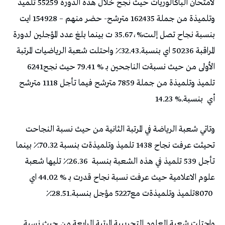
‬المراقبة‭ ‬50236‭ ‬اي‭ ‬بنسبة‭ ‬٪32.43‭.‬
‬الأولى‭ ‬من‭ ‬حيث‭ ‬نسبةت‭ ‬الناجحين‭ ‬بـ‭ ‬79.41‭ % ‬حيث‭ ‬نجح6241‭
‬أي‭
‬بنسبة‭ ‬14.23‭ %.‬
‬تأجل‭ ‬539‭ ‬تلميذ‭ ‬في‭ ‬هذه‭ ‬الشعبة‭ ‬بنسبة‭ ‬٪26.36‭
‬8070‭ ‬تلميذ‭ ‬وتلميذةت‭ ‬مع‭ ‬5227مؤجل‭ ‬بنسبة‭ ‬٪28.51‭.‬