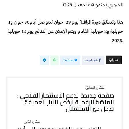
‬الحجري‭ ‬بجندوبةت‭ ‬بمعدل‭ ‬17.29‭.‬
هذا‭ ‬وتنطلق‭ ‬دورة‭ ‬المراقبة‭ ‬يوم‭
‬29‭ ‬جوان‭ ‬لتتواصل‭ ‬أيام‭ ‬30جوان‭ ‬و1‭
‬2026‭.‬
‫‫ شاركها‬
Twitter
Facebook
صفحة‭ ‬جديدة‭ ‬لدعم‭ ‬الاستثمار‭ ‬الفلاحي‭:‬ ‭
‬تدخل‭ ‬حيز‭ ‬الاستغلال