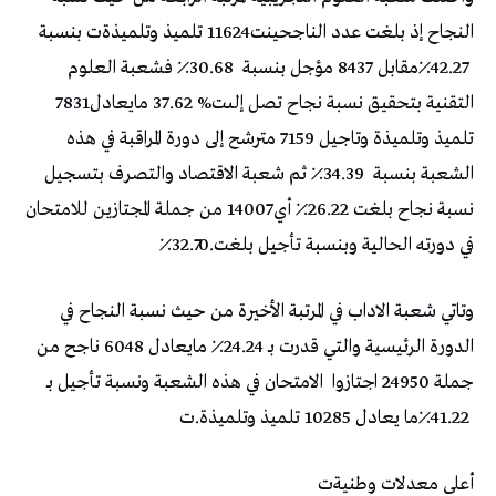
‬٪42.27‭ ‬مقابل‭ ‬8437‭ ‬مؤجل‭ ‬بنسبة‭ ‬٪30.68‭
‬التقنية‭ ‬بتحقيق‭ ‬نسبة‭ ‬نجاح‭ ‬تصل‭ ‬إلىت‭ ‬37‭.‬62‭ %‬مايعادل‭ ‬7831‭
‬الشعبة‭ ‬بنسبة‭ ‬٪34.39‭
‬في‭ ‬دورته‭ ‬الحالية‭ ‬وبنسبة‭ ‬تأجيل‭ ‬بلغت‭ ‬٪32.70‭.‬
‬جملة‭ ‬24950‭ ‬اجتازوا‭
‬٪41.22‭ ‬ما‭ ‬يعادل‭ ‬10285‭ ‬تلميذ‭ ‬وتلميذة‭.‬ت
أعلى‭ ‬معدلات‭ ‬وطنيةت