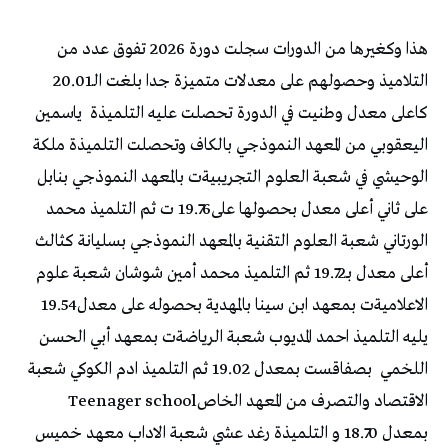
‬التلاميذ‭ ‬وحصولهم‭ ‬على‭ ‬معدلات‭ ‬متميزة‭ ‬جدا‭ ‬بلغت‭ ‬الـ‭ ‬20.01‭
‬كاعلى‭ ‬معدل‭ ‬وطنيت‭ ‬في‭ ‬الدورة‭ ‬تحصلت‭ ‬عليه‭ ‬التلميذة‭
‬الاعلاميةت‭ ‬بمعهد‭ ‬ابن‭ ‬سينا‭ ‬بالمهدية‭ ‬بحصوله‭ ‬على‭ ‬معدل‭ ‬19.54‭
‬اللخمي‭
‬الاقتصاد‭ ‬والتصرف‭ ‬من‭ ‬المعهد‭ ‬الخاص‭ ‬Teenager school‭