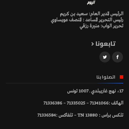
الرئيس المدير العام: سعيد بن كريم
رئيس التحرير المساعد : المنصف عويساوي
تحرير الواب: منيرة رزقي
تابعونا
اتصلوا بنا
17، نهج غاريبلدي ـ 1007 تونس
الهاتف :71341066 – 71335025 – 71336386
تلكس براس : 13880 TN – تلفاكس :71336584