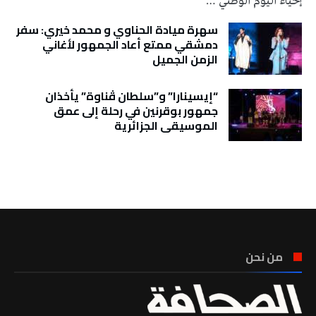
إحياء اليوم الوطني …
سهرة ميادة الحناوي و محمد خيري: سفر
دمشقي ممتع أعاد الجمهور لأغاني
الزمن الجميل
“إيسينارا” و”سلطان ڤناوة” يأخذان
جمهور بوقرنين في رحلة إلى عمق
الموسيقى الجزائرية
تونس الطقس
من نحن