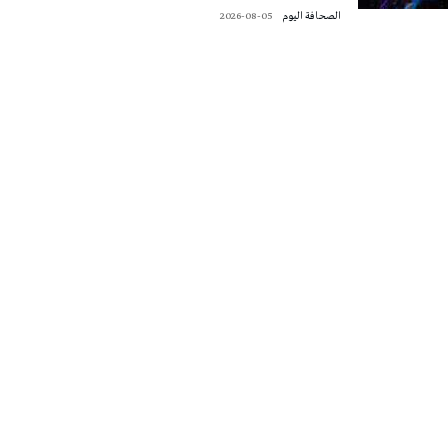
‭ ‬الصحافة‭ ‬اليوم
2026-08-05
تونس الطقس