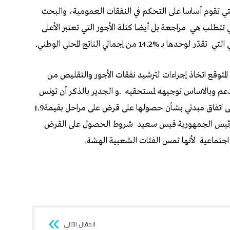
‬تقدّر‭ ‬لوحدها‭ ‬بـ‭ ‬14.2%‭ ‬من‭ ‬إجمالي‭ ‬الناتج‭ ‬المحلي‭ ‬الوطني‭. ‬
‬توصلت‭ ‬مع‭ ‬صندوق‭ ‬النقد‭ ‬الدولي‭ ‬في‭ ‬أكتوبر‭ ‬الماضي‭ ‬إلى‭ ‬اتفاق‭ ‬مبدئي‭ ‬بشأن‭ ‬حصولها‭ ‬على‭ ‬قرض‭ ‬على‭ ‬مراحل‭ ‬بقيمة‭ ‬1.9‭
‬لأنها‭ ‬تمس‭ ‬الفئات‭ ‬الشعبية‭ ‬الهشة‭.‬