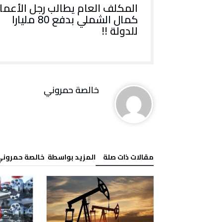
المكلف العام يطالب رجل الأعما
كمال الشملي بدفع 80 مليارا
للدولة !!
خالصة حمروني
‫مقالات ذات صلة‬
‫‫المزيد بواسطة‬ ‬ خالصة حمرون