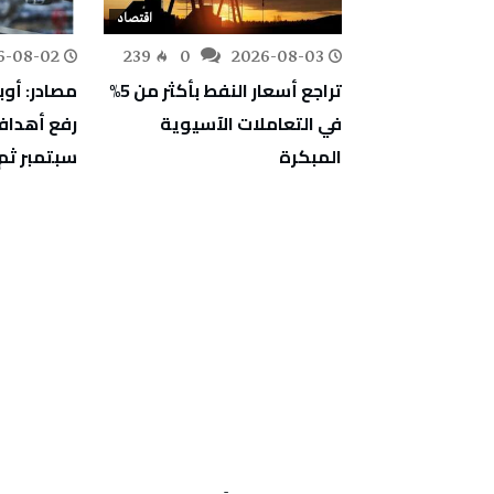
اقتصاد
اقتصاد
6-08-02
239
0
2026-08-03
182
0
بين المركز
تراجع أسعار النفط بأكثر من 5%
مصادر: أوب
 الميكانيكية
في التعاملات الآسيوية
رفع أهداف 
المدرسة
المبكرة
سبتمبر ثم 
دسين بالمنستير