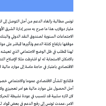
‬الاجتماعات‭ ‬السنوية‭ ‬لصندوق‭ ‬النقد‭ ‬الدولي‭ ‬والبنك‭ ‬الدولي‭ ‬المنظمة‭ ‬في‭ ‬مراكش‭. ‬
‬الاقتصادي‭ ‬باعتبار‭ ‬في‭ ‬حاجة‭ ‬ماسة‭ ‬إلى‭ ‬موارد‭ ‬مالية‭ ‬لإعادة‭ ‬التوازن‭ ‬المالي‭ ‬للبلاد‭. ‬
‬لان‭ ‬اثاره‭ ‬سلبية‭ ‬قد‭ ‬تتسبب‭ ‬في‭ ‬عودة‭ ‬نشيطة‭ ‬للحركات‭ ‬الاحتجاجية‭ ‬وتمس‭ ‬السلم‭ ‬الاجتماعي‭.