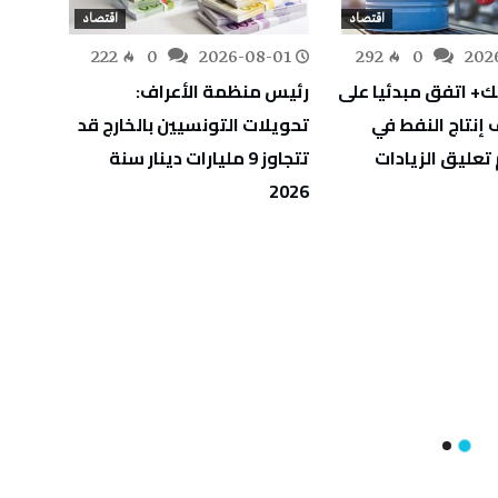
اقتصاد
اقتصاد
-01
222
0
2026-08-01
292
0
202
ك+ اتفق مبدئيا على
رئيس منظمة الأعراف:
تونس 
إنتاج النفط في
تحويلات التونسيين بالخارج قد
الاستث
تعليق الزيادات
تتجاوز 9 مليارات دينار سنة
بارتفاع بلغ 5
2026