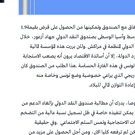
تونس‭ ‬مطالبة‭ ‬بإلغاء‭ ‬الدعم‭ ‬من‭ ‬أجل‭ ‬التوصل‭ ‬إلى‭ ‬اتفاق‭ ‬مع‭ ‬الصندوق‭ ‬وتمكينها‭ ‬من‭ ‬الحصول‭ ‬على‭ ‬قرض‭ ‬بقيمة‭ ‬1.9‭