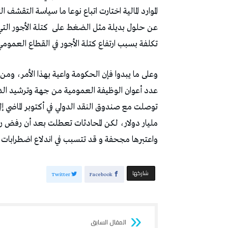
‬عن‭ ‬حلول‭ ‬بديلة‭ ‬مثل‭ ‬الضغط‭ ‬على‭
‬كتلة‭ ‬الأجور‭ ‬التي‭ ‬تتطلب‭ ‬هي‭
‬تكلفة‭ ‬بسبب‭ ‬ارتفاع‭ ‬كتلة‭ ‬الأجور‭ ‬في‭ ‬القطاع‭ ‬العمومي‭ ‬التي‭
‬عدد‭ ‬أعوان‭ ‬الوظيفة‭ ‬العمومية‭ ‬من‭ ‬جهة‭ ‬وترشيد‭ ‬الدعم‭ ‬وبالاساس‭ ‬توجيهه‭ ‬لمستحقيه‭.
‬مليار‭ ‬دولار،‭ ‬لكن‭ ‬المحادثات‭ ‬تعطلت‭ ‬بعد‭ ‬أن‭ ‬رفض‭ ‬رئيس‭ ‬الجمهورية‭ ‬قيس‭ ‬سعيد‭
‬واعتبرها‭ ‬مجحفة‭ ‬و‭ ‬قد‭ ‬تتسبب‭ ‬في‭ ‬اندلاع‭ ‬اضطرابات‭ ‬اجتماعية‭
‫‫ شاركها‬
Twitter
Facebook