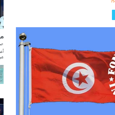
75
مه
‭ ‬الصحافة‭ ‬اليوم
أع
عن 