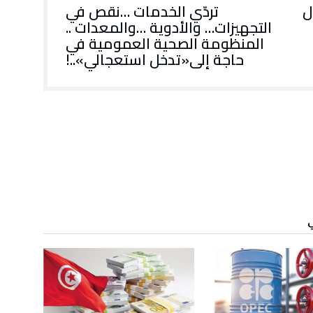
ل
تردّي الخدمات …نقص في
التجهيزات… والأدوية …والمعدات ..
المنظومة الصحية العمومية في
حاجة إلى«تدخل استعجالي»..!
ي