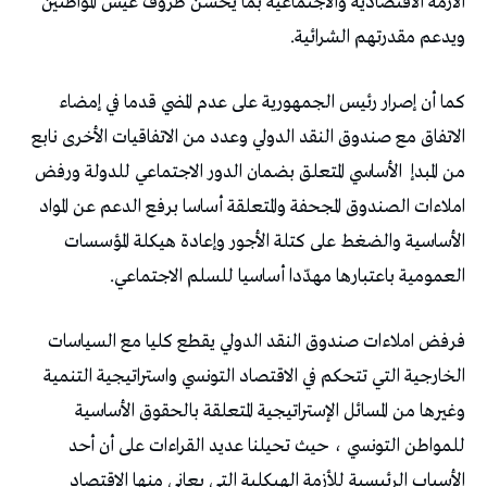
‬ويدعم‭ ‬مقدرتهم‭ ‬الشرائية‭.‬
‬من‭ ‬المبدإ‭
‬العمومية‭ ‬باعتبارها‭ ‬مهدّدا‭ ‬أساسيا‭ ‬للسلم‭ ‬الاجتماعي‭.‬