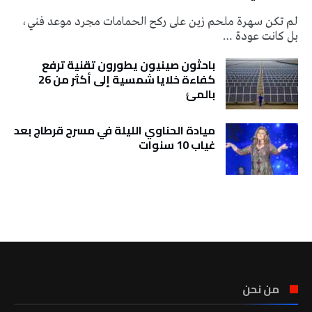
لم تكن سهرة ملحم زين على ركح الحمامات مجرد موعد فني،
بل كانت عودة …
باحثون صينيون يطورون تقنية ترفع
كفاءة خلايا شمسية إلى أكثر من 26
بالمئ
ميادة الحناوي الليلة في مسرح قرطاج بعد
غياب 10 سنوات
تونس الطقس
من نحن