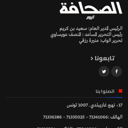
الرئيس المدير العام: سعيد بن كريم
رئيس التحرير المساعد : المنصف عويساوي
تحرير الواب: منيرة رزقي
تابعونا
اتصلوا بنا
17، نهج غاريبلدي ـ 1007 تونس
الهاتف :71341066 – 71335025 – 71336386