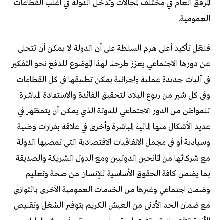
‬العمومية‭.‬