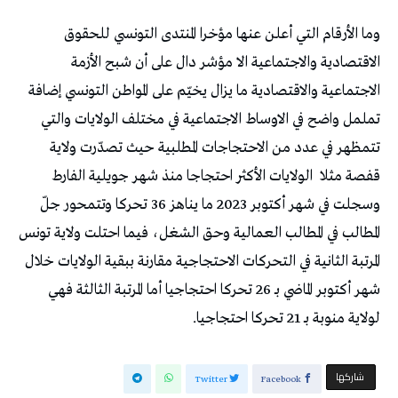
‬قفصة‭ ‬مثلا‭
‬لولاية‭ ‬منوبة‭ ‬بـ‭ ‬21‭ ‬تحركا‭ ‬احتجاجيا‭.‬
‫‫ شاركها‬
Twitter
Facebook