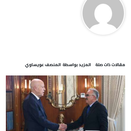
‫مقالات ذات صلة‬
‫‫المزيد بواسطة‬ ‬ المنصف عويساوي