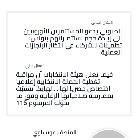
الطبوبي يدعو المستثمرين الأوروبيين
الى زيادة حجم استثماراتهم بتونس:
تطمينات للشركاء في انتظار الإنجازات
العملية
فيما تعلن هيئة الانتخابات أن مراقبة
تغطية الحملة الانتخابية إعلاميا
اختصاص حصريا لها …الهايكا تتشبّث
بممارسة صلاحياتها الرقابية وفق ما
يخوّله المرسوم 116
المنصف عويساوي