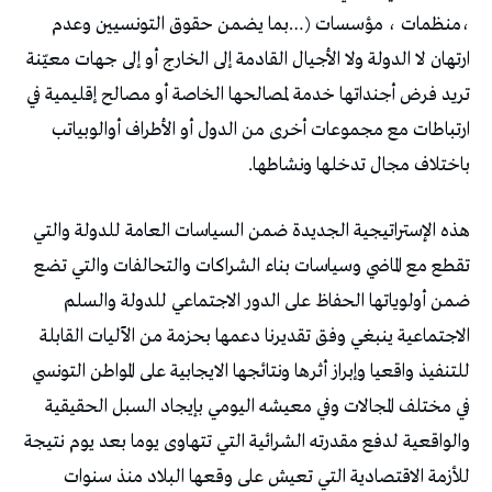
‬باختلاف‭ ‬مجال‭ ‬تدخلها‭ ‬ونشاطها‭.‬