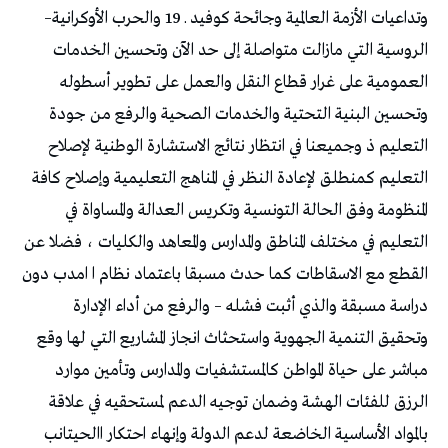
‬وتداعيات‭ ‬الأزمة‭ ‬العالمية‭ ‬وجائحة‭ ‬كوفيد‭ ‬ـ‭ ‬19‭ ‬والحرب‭ ‬الأوكرانية‭ –