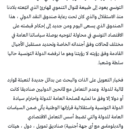
‬سلطة‭ ‬وشعبا‭.‬
‬المالية‭ ‬للدولة‭