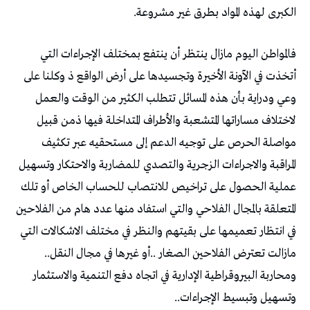
‬الكبرى‭ ‬لهذه‭ ‬المواد‭ ‬بطرق‭ ‬غير‭ ‬مشروعة‭.‬
‬مازالت‭ ‬تعترض‭ ‬الفلاحين‭ ‬الصغار‭.. ‬أو‭ ‬غيرها‭ ‬في‭ ‬مجال‭ ‬النقل‭..
‬وتسهيل‭ ‬وتبسيط‭ ‬الإجراءات‭ ..‬