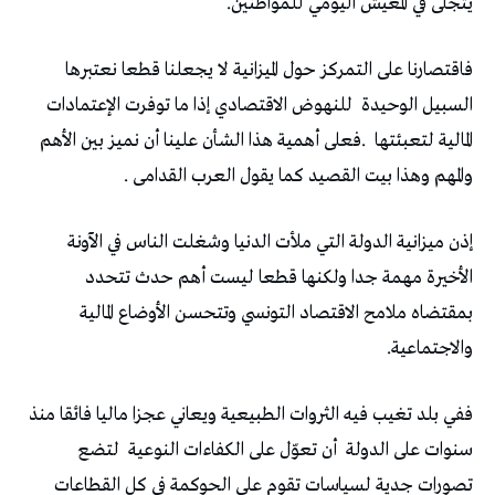
‬يتجلى‭ ‬في‭ ‬المعيش‭ ‬اليومي‭ ‬للمواطنين‭.‬
‬السبيل‭ ‬الوحيدة‭
‬المالية‭ ‬لتعبئتها‭.
‬والمهم‭ ‬وهذا‭ ‬بيت‭ ‬القصيد‭ ‬كما‭ ‬يقول‭ ‬العرب‭ ‬القدامى‭.
‬والاجتماعية‭.‬
‬سنوات‭ ‬على‭ ‬الدولة‭
‬أن‭ ‬تعوّل‭ ‬على‭ ‬الكفاءات‭ ‬النوعية‭