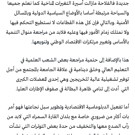
‬بالأساس‭ ‬وتغيير‭ ‬مرتكزات‭ ‬الاقتصاد‭ ‬الوطني‭ ‬وتنويعها‭.‬
‬التي‭
‬أدت‭ ‬إلى‭ ‬تنامي‭ ‬ظاهرة‭ ‬البطالة‭ ‬في‭ ‬صفوف‭ ‬الإطارات‭ ‬العليا‭.‬