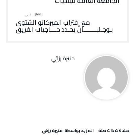
الجامعة العامة للبلديات
مع إقتراب الميركاتو الشتوي
بـوجـلبـــــــــان يحـدد حــــاجيات الفريق
منيرة‭ ‬رزقي
‫مقالات ذات صلة‬
‫‫المزيد بواسطة‬ ‬ منيرة‭ ‬رزقي