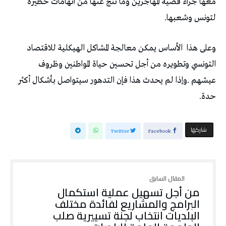
‬لتونس‭ ‬وشعبها‭.‬
وعلى‭ ‬هذا‭
‬حدة‭.‬
‫‫ شاركها‬
Twitter
Facebook
من أجل تسهيل عملية استكمال
البرامج والمشاريع لفائدة مختلف
البلديات انتخاب لجنة تسييرية صلب