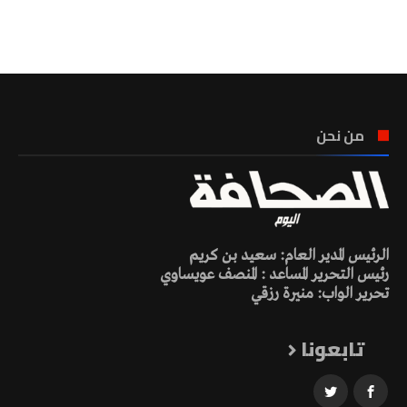
تونس الطقس
من نحن
الرئيس المدير العام: سعيد بن كريم
رئيس التحرير المساعد : المنصف عويساوي
تحرير الواب: منيرة رزقي
تابعونا