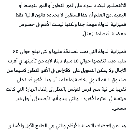
‬معضلة‭ ‬اقتصادنا‭ ‬المعتلّ‭.‬
فميزانية‭ ‬الدولة‭ ‬التي‭ ‬تمت‭ ‬المصادقة‭ ‬عليها‭ ‬والتي‭ ‬تبلغ‭ ‬حوالي‭ ‬80‭
‬مسمى‭.‬