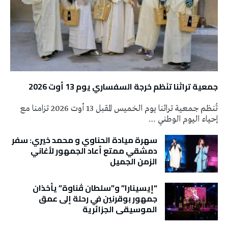
جمعية تراثنا تنَظم خرجة السفساري يوم 13 أوت 2026
تُنظم جمعية تراثنا يوم الخميس المقبل 13 أوت 2026 تزامنا مع
إحياء اليوم الوطني …
سهرة ميادة الحناوي و محمد خيري: سفر
دمشقي ممتع أعاد الجمهور لأغاني
الزمن الجميل
“إيسينارا” و”سلطان ڤناوة” يأخذان
جمهور بوقرنين في رحلة إلى عمق
الموسيقى الجزائرية