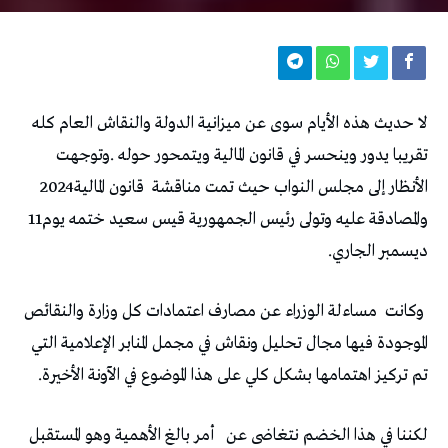
‬الأنظار‭ ‬إلى‭ ‬مجلس‭ ‬النواب‭ ‬حيث‭ ‬تمت‭ ‬مناقشة‭
‬قانون‭ ‬المالية‭ ‬2024‭
‬والمصادقة‭ ‬عليه‭ ‬وتولى‭ ‬رئيس‭ ‬الجمهورية‭ ‬قيس‭ ‬سعيد‭ ‬ختمه‭ ‬يوم‭ ‬11‭
‬ديسمبر‭ ‬الجاري‭.‬
‭ ‬وكانت‭
‬تم‭ ‬تركيز‭ ‬اهتمامها‭ ‬بشكل‭ ‬كلي‭ ‬على‭ ‬هذا‭ ‬الموضوع‭ ‬في‭ ‬الآونة‭ ‬الأخيرة‭. ‬
لكننا‭ ‬في‭ ‬هذا‭ ‬الخضم‭ ‬نتغاضى‭ ‬عن‭