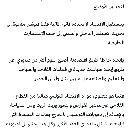
‬لتحسين‭ ‬الأوضاع‭.‬
‬الخارجية‭.‬
وإيجاد‭ ‬خارطة‭ ‬طريق‭ ‬اقتصادية‭
‬أصبح‭ ‬اليوم‭ ‬أكثر‭ ‬من‭ ‬ضروري‭
‬والتعليم‭ ‬والصناعة‭ ‬على‭ ‬سبيل‭ ‬المثال‭ ‬وليس‭ ‬الحصر‭. ‬