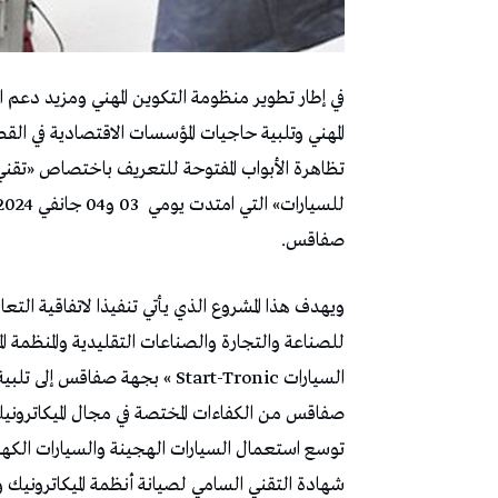
في إطار تطوير منظومة التكوين المهني ومزيد دعم
المهني وتلبية حاجيات المؤسسات الاقتصادية في الق
تظاهرة الأبواب المفتوحة للتعريف باختصاص «تقني 
للسيارات» التي امتدت يومي
صفاقس.
ويهدف هذا المشروع الذي يأتي تنفيذا لاتفاقية التعاون
السيارات Start-Tronic » بجهة ص
صفاقس من الكفاءات المختصة في مجال الميكاترونيك
توسع استعمال السيارات الهجينة والسيارات الك
شهادة التقني السامي لصيانة أنظمة الميكاترونيك 