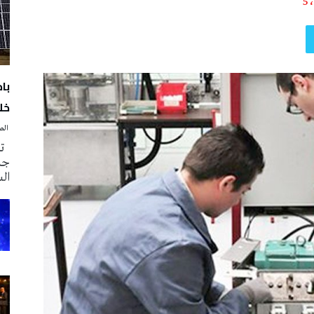
5
با
خلا
‭ ‬الصحافة‭ ‬اليوم
تم
جدي
ال