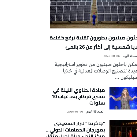
حثون صينيون يطورون تقنية ترفع كفاءة
يا شمسية إلى أكثر من 26 بالمئ
2026-08-06
كن باحثون صينيون من تطوير استراتيجية
دة لتصنيع الوصلات المعدنية في خلايا
سيليكون …
ميادة الحناوي الليلة في
مسرح قرطاج بعد غياب 10
سنوات
‭ ‬الصحافة‭ ‬اليوم
2026-08-06
“جاكرندا” لنزار السعيدي
بمهرجان الحمامات الدولي…
مركز النداء مرآة لجيل مثقل