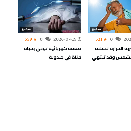
مجتمع
مجتمع
-19
559
0
2026-07-19
521
0
202
ربة الحرارة تختلف
صعقة كهربائية تودي بحياة
عطل ع
الشمس وقد تنتهي
فتاة في جندوبة