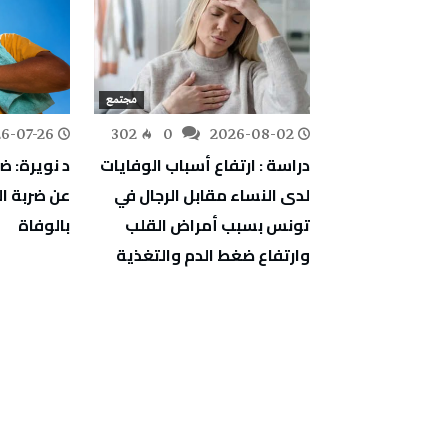
مجتمع
مجتمع
6-07-26
302
0
2026-08-02
287
0
 الدواجن: سعر
دراسة : ارتفاع أسباب الوفايات
د نويرة: ض
وم يجب أن
لدى النساء مقابل الرجال في
عن ضربة 
تونس بسبب أمراض القلب
بالوفاة
وارتفاع ضغط الدم والتغذية