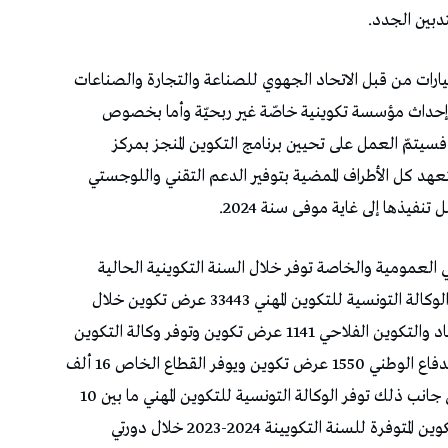
دبين الجدد.
يارات من قبل الاتحاد الجهوي للصناعة والتجارة والصناعات
وع إحداث مؤسسة تكوينية خاصّة غير ربحيّة وأما بخصوص
سيتمّ العمل على تحيين برنامج التكوين المنجز بمركز
عهد كل الأطراف الممضية بتوفير الدعم التقني واللوجستي
نفيذها إلى غاية موفى سنة 2024.
هني العمومية والخاصة توفر خلال السنة التكوينية الحالية
2024-2023 حوالي 64 ألف عرض تكوين كما توفر الوكالة التونسية للتكوين المهني 33443 عرض تكوين خلال
كما توفر وكالة الإرشاد والتكوين الفلاحي 1141 عرض تكوين وتوفر وكالة التكوين
في مهن السياحة 1084 عرض تكوين وتوفر وزارة الدفاع الوطني 1550 عرض تكوين ويوفر القطاع الخاص 16 ألف
موطن تكوين منها 9 آلاف موطن تكوين منظرة الى جانب ذلك توفر الوكالة التونسية للتكوين المهني ما بين 10
الاف و12 الف عقد تدريب مهني وتتوزع عروض التكوين المتوفرة للسنة التكويينة 2024-2023 خلال دورتي