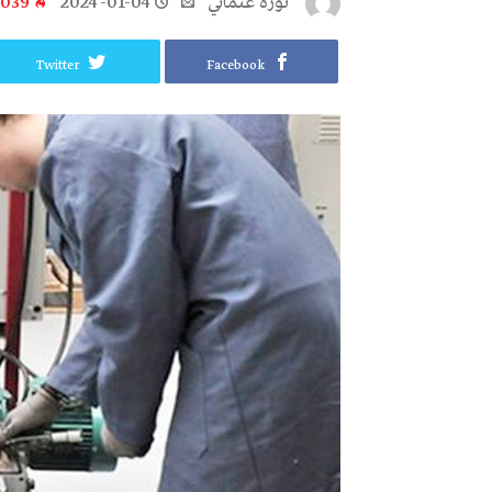
نورة‭ ‬عثماني‭
2024-01-04
٬039
Twitter
Facebook