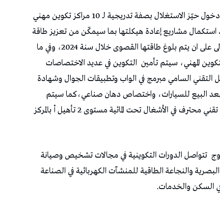
ومن أبرز مستجدات السنة التكويينة 2024-2023 دخول حيّز الاستغلال بصفة تدريجية لـ 10 مراكز تكوين مهني
عد استكمال مشاريع إعادة هيكلتها بما سيمكّن من تعزيز طاقة
الاستيعاب بـ 680 موطن تكوين إضافي في مرحلة اولى على ان يتم بلوغ طاقتها القصوى خلال سنة 2024، وفي ما
وين المهني، سيتم تأمين
التكوين في عديد الاختصاصات
ؤهل التقني السامي مبرمج في الواب وتطبيقات الجوال وشهادة
ا بعد البيع للسيارات، واختصاص دهان صناعي،كما سيتم
انطلاق التكوين في دورة فيفري 2024 في اختصاص تقني محترف في الأشغال تحت المائية مستوى 2 تأهيل أ بالمركز
وج
تتواصل الدورات التكوينية في مجالات تشخيص وصيانة
البصرية والنجاعة الطاقية للمنشآت الكهربائية في الصناعة
في السكن والخدمات.