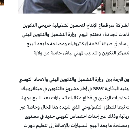
 الشراكة مع قطاع الإنتاج لتحسين تشغيلية خريجي التكوين
طاعات المجددة، تختتم اليوم
وزارة التشغيل والتكوين المهني
سام في صيانة أنظمة الميكاترونيك ومصلحة ما بعد البيع
03 و04 جانفي 2024بمركز التكوين والتدريب المهني بباش حامبة من ولاية
 المبرمة بين
وزارة التشغيل والتكوين المهني والاتحاد التونسي
للصناعة والتجارة والصناعات التقليدية والمنظمة المهنية البافارية BBW في إطار مشروع «التكوين في ميكاترونيك
فاقس إلى تلبية حاجيات المهنيين في قطاع مكانيك السيارات بعد البيع بجهة
 تبعا للتطوّر التكنولوجي الذي شهده هذا المجال وخاصة عبر
هربائية وذلك عبر إحداث اختصاص تكويني جديد في مستوى
ومصلحة ما بعد البيع
للسيارات بالإضافة إلى تنظيم دورات