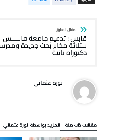
Twitter
Facebook
قابس : تدعيم جامعة قابـــــس
بــثلاثة مخابر بحث جديدة ومدرس
دكتوراه ثانية
نورة‭ ‬عثماني‭
‫مقالات ذات صلة‬
‫‫المزيد بواسطة‬ ‬ نورة‭ ‬عثماني‭