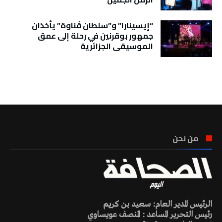
“إيسينارا” و”سلطان ڤناوة” يأخذان
جمهور بوقرنين في رحلة إلى عمق
الموسيقى الجزائرية
تونس الطقس
من نحن
الرئيس المدير العام: سعيد بن كريم
رئيس التحرير المساعد : المنصف عويساوي