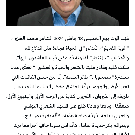
غيّب الموت يوم الخميس 18 جانفي 2024 الشاعر محمد الغزي،
“الوَلِهُ القديمُ”، المُندلع “في الحياة فجاءة مثل اندلاع الماء
والأعشاب “، المنتظر” لفاجئة قد مضى قبله العاشقون إليها”.
سكت قلبه وغادر مليئا بالشعر والحياة والعشق. “ تغشّى مدنا
مستترة” مصحوبا بـ” طائر السعد”. إنّه من جنس الكائنات التي
تعبر الأرض والوجود برقّة العاشق وخطى السالك الباحث عن
طريقه إلى القيروان، القيروان كناية عن الرحم الأولى والينبوع الأول.
متعفّفا، وديعا وهادئا طلع على المشهد الشعري التونسي
والعربي، بلغة رقراقة صافية عذبة، كأنّه يغرف من نبع،
وبعوالم بكر جديدة تماما، كأنّه لمس ضوءا خافيا آخرا ممّا ترك