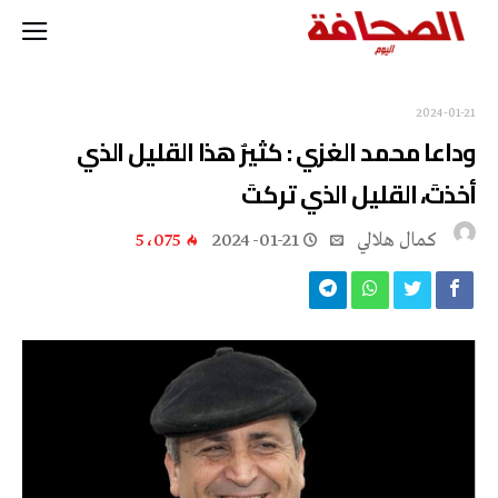
2024-01-21
وداعا محمد الغزي : كثيرٌ هذا القليل الذي
أخذتَ، القليل الذي تركتَ
كمال هلالي
2024-01-21
5٬075