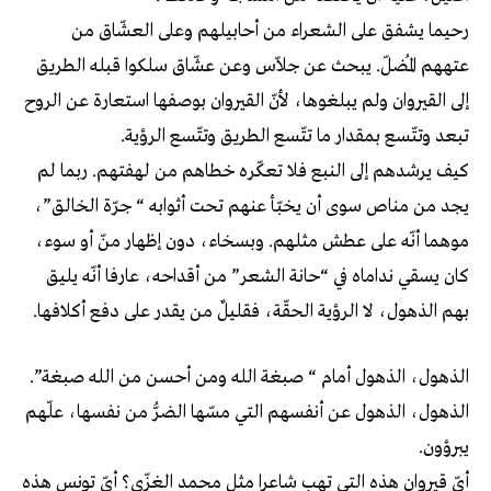
رحيما يشفق على الشعراء من أحابيلهم وعلى العشّاق من
عتههم المُضلّ. يبحث عن جلاّس وعن عشّاق سلكوا قبله الطريق
إلى القيروان ولم يبلغوها، لأنّ القيروان بوصفها استعارة عن الروح
تبعد وتتّسع بمقدار ما تتّسع الطريق وتتّسع الرؤية.
كيف يرشدهم إلى النبع فلا تعكّره خطاهم من لهفتهم. ربما لم
يجد من مناص سوى أن يخبّأ عنهم تحت أثوابه “ جرّة الخالق”،
موهما أنّه على عطش مثلهم. وبسخاء، دون إظهار منّ أو سوء،
كان يسقي نداماه في “حانة الشعر” من أقداحه، عارفا أنّه يليق
بهم الذهول، لا الرؤية الحقّة، فقليلٌ من يقدر على دفع أكلافها.
الذهول، الذهول أمام “ صبغة الله ومن أحسن من الله صبغة”.
الذهول، الذهول عن أنفسهم التي مسّها الضرُّ من نفسها، علّهم
يبرؤون.
أيّ قيروان هذه التي تهب شاعرا مثل محمد الغزّي؟ أيّ تونس هذه