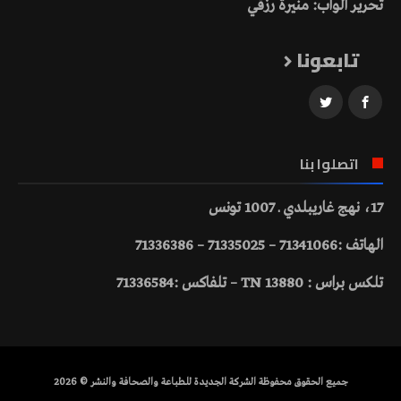
تحرير الواب: منيرة رزقي
تابعونا
اتصلوا بنا
17، نهج غاريبلدي ـ 1007 تونس
الهاتف :71341066 – 71335025 – 71336386
تلكس براس : 13880 TN – تلفاكس :71336584
جميع الحقوق محفوظة الشركة الجديدة للطباعة والصحافة والنشر © 2026