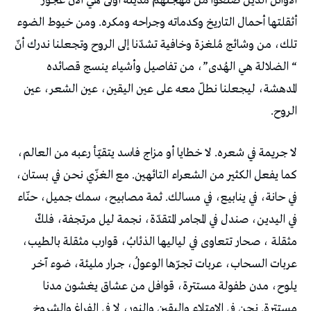
الأوائل الذين صنعوا من مهجتهم مدينة أولى هي الآن عجوز
أثقلتها أحمال التاريخ وكدماته وجراحه ومكره. ومن خيوط الضوء
تلك، من وشائج مُلغزة وخافية تشدّنا إلى الروح وتجعلنا ندرك أنّ
“ الضلالة هي الهُدى”، من تفاصيل وأشياء ينسج قصائده
المدهشة، ليجعلنا نطلّ معه على عين اليقين، عين الشعر، عين
الروح.
لا جريمة في شعره. لا خطايا أو مزاج فاسد يتقيّأ رعبه من العالم،
كما يفعل الكثير من الشعراء التائهين. مع الغزّي نحن في بستان،
في حانة، في ينابيع، في مسالك. ثمة مصابيح، سمك جميل، حنّاء
في اليدين، صندل في المجامر المتقدّة، نجمة ليل مرتجفة، فلكٌ
مثقلة ، صحار تتعاوى في لياليها الذئابُ، قوارب مثقلة بالطيب،
عربات السحاب، عربات تجرّها الوعولُ، جرار مليئة، ضوء آخر
يلوح، مدن طفولة مستترة، قوافل من عشاق يغشون مدنا
مستترة. نحن في الامتلاء واليقين والنور، لا في الفراغ والشروخ