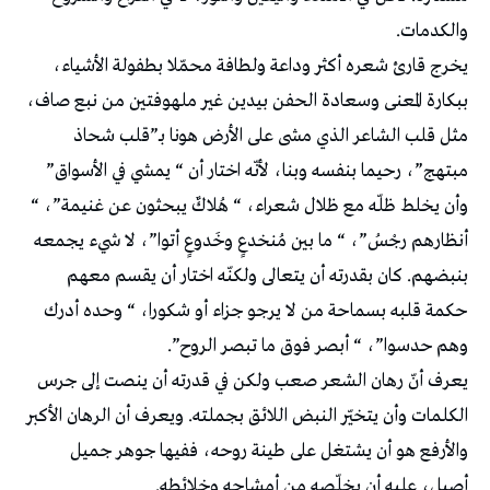
والكدمات.
يخرج قارئ شعره أكثر وداعة ولطافة محمّلا بطفولة الأشياء،
ببكارة المعنى وسعادة الحفن بيدين غير ملهوفتين من نبع صاف،
مثل قلب الشاعر الذي مشى على الأرض هونا بـ”قلب شحاذ
مبتهج”، رحيما بنفسه وبنا، لأنّه اختار أن “ يمشي في الأسواق”
وأن يخلط ظلّه مع ظلال شعراء، “ هُلاكٌ يبحثون عن غنيمة”، “
أنظارهم رجْسُ”، “ ما بين مُنخدعٍ وخَدوعٍ أتوا”، لا شيء يجمعه
بنبضهم. كان بقدرته أن يتعالى ولكنّه اختار أن يقسم معهم
حكمة قلبه بسماحة من لا يرجو جزاء أو شكورا، “ وحده أدرك
وهم حدسوا”، “ أبصر فوق ما تبصر الروح”.
يعرف أنّ رهان الشعر صعب ولكن في قدرته أن ينصت إلى جرس
الكلمات وأن يتخيّر النبض اللائق بجملته. ويعرف أن الرهان الأكبر
والأرفع هو أن يشتغل على طينة روحه، ففيها جوهر جميل
أصيل، عليه أن يخلّصه من أمشاجه وخلائطه.