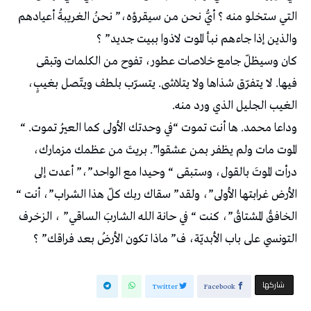
التي ستخلو منه ؟ أيُّ نحن من سيقرؤه،” نحنُ الغريبةُ أعيادهم
والذين إذا جاءهم نبأ الموت لاذوا ببيت جديد” ؟
كان وسيظلّ جامع خلاصات عطور، تفوح من الكلمات وتبقى
فيها. لا يتفرّق شذاها ولا يتلاشى. يتسرّب بلطف ويتّصل بغيبٍ،
الغيب الجليل الذي ورد منه.
وداعا محمد. ها أنت تموت “في وحدتك الأولى كما العيرُ تموت. “
الموت مات ولم يظفر بمن عشقوا”. بريتَ من عظمك مزمارك،
درأت الموتَ بالقول، وستبقى “ وحيدا مع الواحد”،” أعدت إلى
الأرض غرابتها الأولى”، ولقد” سقاك ربك كلّ هذا الشراب”، أنت “
الخافقُ المشتاقُ”، كنت “ في حانة الله الشاربَ الساقي” ، الزخرف
التونسي على باب الأبديّة، ف” ماذا تكون الأرضُ بعد فراقك” ؟
‫‫ شاركها‬
Twitter
Facebook