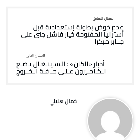
عدم خوض بطولة إستعدادية قبل
أستراليا المفتوحة خيار فاشل جنى على
جــابر مبكرا
أخبار «الكان» : الـسـيـنـغـال تـضـع
الـكـامـيرون عـلـى حـافـة الـخــروج
كمال هلالي