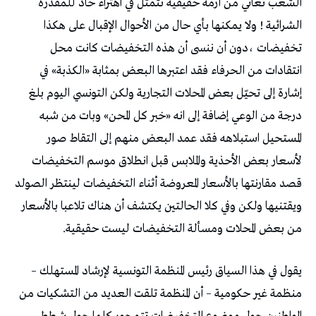
الشعب تعاني من أزمة حقيقية تتمثل في اهتراء حاد للمقدرة
الشرائية ! ولا يمكنها بأي حال من الأحوال الإقبال على هكذا
تخفيضات ،دون أن ننسى أن هذه التخفيضات كانت محل
انتقادات من الحرفاء فقد اعتبرها البعض بمثابة «الكذبة» في
إشارة إلى تحيّل بعض المحلات التجارية ولكن التونسي اليوم بلغ
درجة من الوعي إضافة إلى انه «خبر كل المحن» وبات من شبه
المستحيل استبلاهه فقد عمد البعض منهم إلى التقاط صور
لأسعار بعض الأحذية والملابس قبل انطلاق موسم التخفيضات
قصد مقارنتها بالأسعار المعروضة أثناء التخفيضات لينتظر الصولد
ويقتنيها ولكن وفي كلا الحالتين يكتشف أن هناك تلاعبا بالأسعار
من بعض المحلات ومسألة التخفيضات ليست حقيقية.
يقول في هذا السياق رئيس المنظمة التونسية لإرشاد المستهلك –
منظمة غير حكومية – أن المنظمة تلقت العديد من التشكيات من