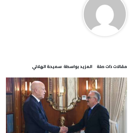
‫مقالات ذات صلة‬
‫‫المزيد بواسطة‬ ‬ سميحة الهلالي