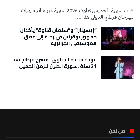
كانت سهرة الخميس 6 اوت 2026 سهرة غير سائر سهرات
مهرجان قرطاج الدولي هذا …
“إيسينارا” و”سلطان ڤناوة” يأخذان
جمهور بوقرنين في رحلة إلى عمق
الموسيقى الجزائرية
عودة ميادة الحناوي لمسرح قرطاج بعد
21 سنة :سهرة الحنين للزمن الجميل
تونس الطقس
من نحن