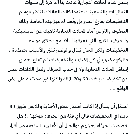
بعض هذه المحلات التجارية عادت بنا الذاكرة إلى سنوات
الثمانينات والتسعينات عندما كانت العائلات تنتظر موسم
التخفيضات بفارغ الصبر بل وتُعدّ له ميزانيته الخاصة وتلك
الصفوف والتراص أمام المحلات التجارية ناهيك عن الديناميكية
والحركية الكبرى التي تعرفها البلاد مع انطلاق موسم
التخفيضات ولكن الحال تبدّل والوضع تغيّر والأسباب متعدّدة ،
فالركود ضرب في كل المضارب والتخفيضات لم تفلح بعد في
إنعاش المحلات التجارية ولا في جذب الحرفاء ولعل اللافتات تعلن
عن تخفيضات بلغت 60 و70 بالمائة ولكنها غير مجسّدة على ارض
الواقع ….
لسائل أن يسأل إذا كانت أسعار بعض الأحذية والملابس تفوق 80
دينارا في التخفيضات فالى أي فئة من الحرفاء موجّهة !؟ هل
خصّصت لحرفاء بعينهم ؟والحال أن الأغلبية الساحقة من أفراد