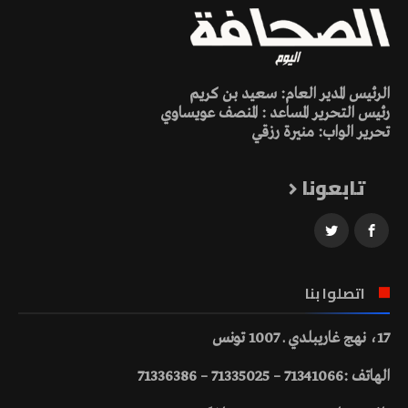
الرئيس المدير العام: سعيد بن كريم
رئيس التحرير المساعد : المنصف عويساوي
تحرير الواب: منيرة رزقي
تابعونا
اتصلوا بنا
17، نهج غاريبلدي ـ 1007 تونس
الهاتف :71341066 – 71335025 – 71336386