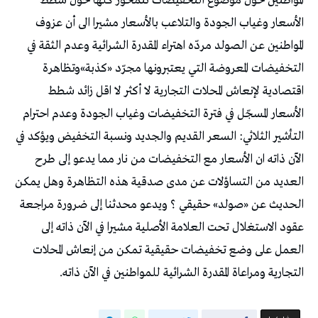
المواطنين حول موضوع التخفيضات تتمحور كلها حول شطط
الأسعار وغياب الجودة والتلاعب بالأسعار مشيرا الى أن عزوف
المواطنين عن الصولد مردّه اهتراء المقدرة الشرائية وعدم الثقة في
التخفيضات المعروضة التي يعتبرونها مجرّد «كذبة»وتظاهرة
اقتصادية لإنعاش المحلات التجارية لا أكثر لا اقل زائد شطط
الأسعار المسجّل في فترة التخفيضات وغياب الجودة وعدم احترام
التأشير الثلاثي: السعر القديم والجديد ونسبة التخفيض ويؤكد في
الآن ذاته ان الأسعار مع التخفيضات من نار مما يدعو إلى طرح
العديد من التساؤلات عن مدى صدقية هذه التظاهرة وهل يمكن
الحديث عن «صولد» حقيقي ؟ ويدعو محدثنا إلى ضرورة مراجعة
عقود الاستغلال تحت العلامة الأصلية مشيرا في الآن ذاته إلى
العمل على وضع تخفيضات حقيقية تمكن من إنعاش المحلات
التجارية ومراعاة المقدرة الشرائية للمواطنين في الآن ذاته.