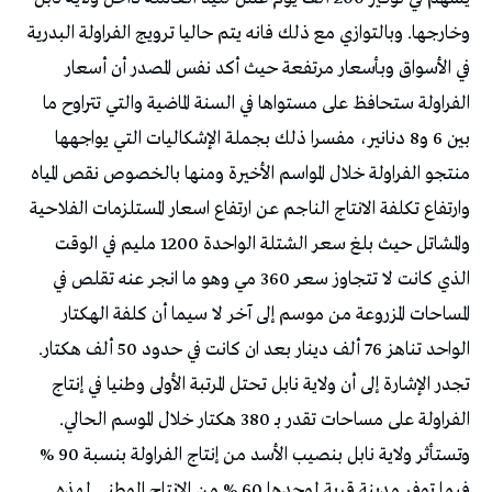
وخارجها. وبالتوازي مع ذلك فانه يتم حاليا ترويج الفراولة البدرية
في الأسواق وبأسعار مرتفعة حيث أكد نفس المصدر أن أسعار
الفراولة ستحافظ على مستواها في السنة الماضية والتي تتراوح ما
بين 6 و8 دنانير، مفسرا ذلك بجملة الإشكاليات التي يواجهها
منتجو الفراولة خلال المواسم الأخيرة ومنها بالخصوص نقص المياه
وارتفاع تكلفة الانتاج الناجم عن ارتفاع اسعار المستلزمات الفلاحية
والمشاتل حيث بلغ سعر الشتلة الواحدة 1200 مليم في الوقت
الذي كانت لا تتجاوز سعر 360 مي وهو ما انجر عنه تقلص في
المساحات المزروعة من موسم إلى آخر لا سيما أن كلفة الهكتار
الواحد تناهز 76 ألف دينار بعد ان كانت في حدود 50 ألف هكتار.
تجدر الإشارة إلى أن ولاية نابل تحتل المرتبة الأولى وطنيا في إنتاج
الفراولة على مساحات تقدر بـ 380 هكتار خلال الموسم الحالي.
وتستأثر ولاية نابل بنصيب الأسد من إنتاج الفراولة بنسبة 90 %
فيما توفر مدينة قربة لوحدها 60 % من الانتاج الوطني لهذه