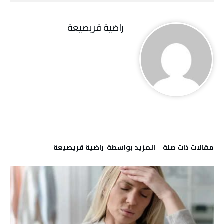
راضية قريصيعة
‫مقالات ذات صلة‬
‫‫المزيد بواسطة‬ ‬ راضية قريصيعة