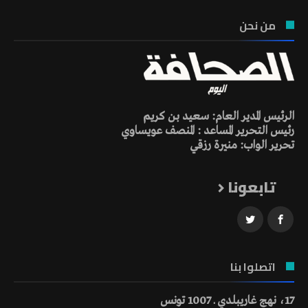
من نحن
الرئيس المدير العام: سعيد بن كريم
رئيس التحرير المساعد : المنصف عويساوي
تحرير الواب: منيرة رزقي
تابعونا
اتصلوا بنا
17، نهج غاريبلدي ـ 1007 تونس