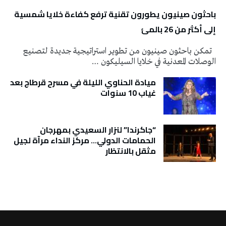
باحثون صينيون يطورون تقنية ترفع كفاءة خلايا شمسية
إلى أكثر من 26 بالمئ
تمكن باحثون صينيون من تطوير استراتيجية جديدة لتصنيع
الوصلات المعدنية في خلايا السيليكون …
ميادة الحناوي الليلة في مسرح قرطاج بعد
غياب 10 سنوات
“جاكرندا” لنزار السعيدي بمهرجان
الحمامات الدولي… مركز النداء مرآة لجيل
مثقل بالانتظار
تونس الطقس