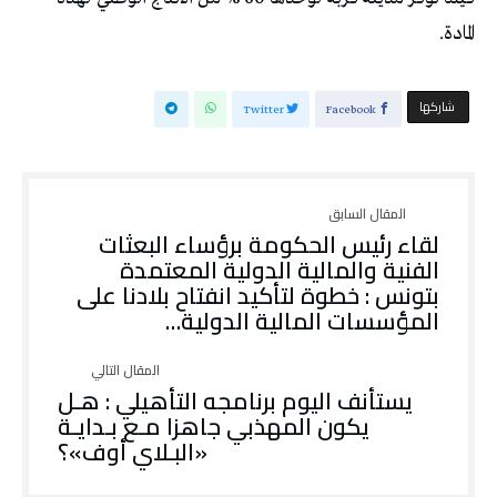
المادة.
‫‫ شاركها‬
Twitter
Facebook
لقاء رئيس الحكومة برؤساء البعثات
الفنية والمالية الدولية المعتمدة
بتونس : خطوة لتأكيد انفتاح بلادنا على
المؤسسات المالية الدولية…
يستأنف اليوم برنامجه التأهيلي : هـل
يكون المهذبي جاهزا مـع بـدايـة
«البـلاي أوف»؟