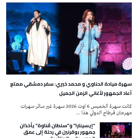
سهرة ميادة الحناوي و محمد خيري: سفر دمشقي ممتع
أعاد الجمهور لأغاني الزمن الجميل
كانت سهرة الخميس 6 اوت 2026 سهرة غير سائر سهرات
مهرجان قرطاج الدولي هذا …
“إيسينارا” و”سلطان ڤناوة” يأخذان
جمهور بوقرنين في رحلة إلى عمق