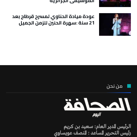
الموسيقى الجزائرية
عودة ميادة الحناوي لمسرح قرطاج بعد
21 سنة :سهرة الحنين للزمن الجميل
تونس الطقس
من نحن
الرئيس المدير العام: سعيد بن كريم
رئيس التحرير المساعد : المنصف عويساوي