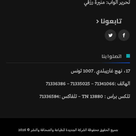
تحرير الواب: منيرة رزقي
تابعونا
اتصلوا بنا
17، نهج غاريبلدي ـ 1007 تونس
الهاتف :71341066 – 71335025 – 71336386
تلكس براس : 13880 TN – تلفاكس :71336584
جميع الحقوق محفوظة الشركة الجديدة للطباعة والصحافة والنشر © 2026