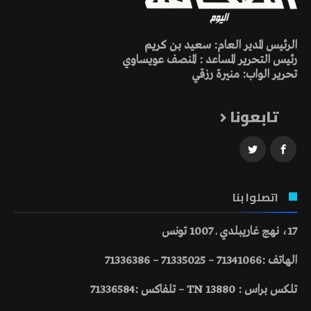
الرئيس المدير العام: سعيد بن كريم
رئيس التحرير المساعد : المنصف عويساوي
تحرير الواب: منيرة رزقي
تابعونا
اتصلوا بنا
17، نهج غاريبلدي ـ 1007 تونس
الهاتف :71341066 – 71335025 – 71336386
تلكس براس : 13880 TN – تلفاكس :71336584