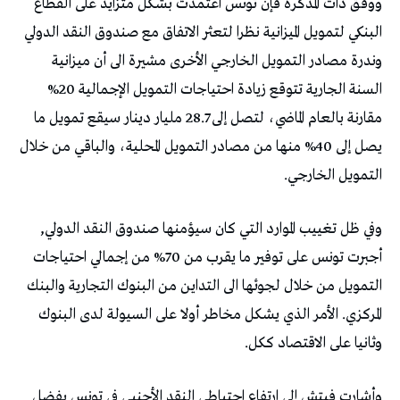
ووفق ذات المذكرة فإن تونس اعتمدت بشكل متزايد على القطاع
البنكي لتمويل الميزانية نظرا لتعثر الاتفاق مع صندوق النقد الدولي
وندرة مصادر التمويل الخارجي الأخرى مشيرة الى أن ميزانية
السنة الجارية تتوقع زيادة احتياجات التمويل الإجمالية 20%
مقارنة بالعام الماضي، لتصل إلى 28.7 مليار دينار سيقع تمويل ما
يصل إلى 40% منها من مصادر التمويل المحلية، والباقي من خلال
التمويل الخارجي.
وفي ظل تغييب الموارد التي كان سيؤمنها صندوق النقد الدولي,
أجبرت تونس على توفير ما يقرب من 70% من إجمالي احتياجات
التمويل من خلال لجوئها الى التداين من البنوك التجارية والبنك
المركزي. الأمر الذي يشكل مخاطر أولا على السيولة لدى البنوك
وثانيا على الاقتصاد ككل.
وأشارت فيتش إلى ارتفاع احتياطي النقد الأجنبي في تونس بفضل