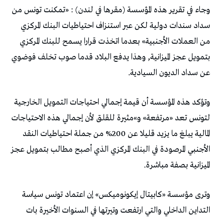
وجاء في تقرير هذه المؤسسة (مقرها في لندن) : «تمكنت تونس من
سداد سندات دولية لكن عبر استنزاف احتياطيات البنك المركزي
من العملات الأجنبية» بعدما اتخذت قرارا يسمح للبنك المركزي
بتمويل عجز الميزانية, وهذا يدفع البلاد قدما صوب تخلف فوضوي
عن سداد الديون السيادية.
وتؤكد هذه المؤسسة أن قيمة إجمالي احتياجات التمويل الخارجية
لتونس تعد «مرتفعة» و»مثيرة للقلق لأن إجمالي هذه الاحتياجات
المالية يبلغ ما يزيد قليلا عن 200% من جملة احتياطيات النقد
الأجنبي المرصودة في البنك المركزي الذي أصبح مطالب بتمويل عجز
الميزانية بصفة مباشرة.
وترى مؤسسة «كابيتال إيكونوميكس» إن اعتماد تونس سياسة
التداين الداخلي والتي ارتفعت وتيرتها في السنوات الأخيرة بات