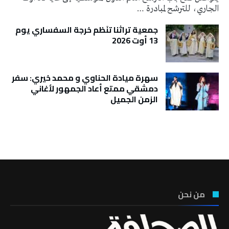
الجاري، للترشح لمبادرة …
جمعية تراثنا تنَظم خرجة السفساري يوم
13 أوت 2026
سهرة ميادة الحناوي و محمد خيري: سفر
دمشقي ممتع أعاد الجمهور لأغاني
الزمن الجميل
تونس الطقس
من نحن