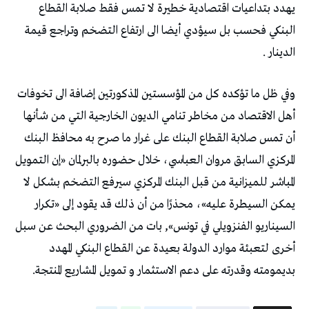
يهدد بتداعيات اقتصادية خطيرة لا تمس فقط صلابة القطاع
البنكي فحسب بل سيؤدي أيضا الى ارتفاع التضخم وتراجع قيمة
الدينار .
وفي ظل ما تؤكده كل من المؤسستين المذكورتين إضافة الى تخوفات
أهل الاقتصاد من مخاطر تنامي الديون الخارجية التي من شأنها
أن تمس صلابة القطاع البنك على غرار ما صرح به محافظ البنك
المركزي السابق مروان العباسي، خلال حضوره بالبرلمان «إن التمويل
المباشر للميزانية من قبل البنك المركزي سيرفع التضخم بشكل لا
يمكن السيطرة عليه»، محذرًا من أن ذلك قد يقود إلى «تكرار
السيناريو الفنزويلي في تونس», بات من الضروري البحث عن سبل
أخرى لتعبئة موارد الدولة بعيدة عن القطاع البنكي المهدد
بديمومته وقدرته على دعم الاستثمار و تمويل المشاريع المنتجة.