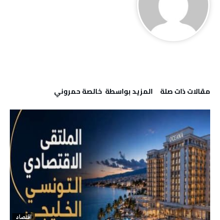
‫مقالات ذات صلة‬
‫‫المزيد بواسطة‬ ‬ خالصة حمروني
اقتصاد