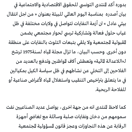
بدوره أكد المنتدى التونسي للحقوق الاقتصادية والاجتماعية في
بيان أصدره
بمناسبة اليوم العالمي للبيئة بعنوان « من اجل انتقال
بيئي عادل » ان أزمة النفايات تتواصل في ولايات مختلفة في ظل
غياب حلول فعالة وتشاركية ترسي لحوار مجتمعي يضمن
المقبولية المجتمعية ولا يلقي بتبعات التلوث بالنفايات على منطقة
دون أخرى. وحسب البيان، ما تزال مجلة المياه لسنة1975 ترسّخ
لـ«اللاعدالة المائية» وتعطش آلاف المواطنين وتدفع بالعديد من
الفلاحين إلى التخلي عن نشاطهم في ظل سياسة الكيل بمكيالين
في ما يتعلق بتراخيص التنقيب واستغلال المياه لأغراض صناعية أو
للفلاحة الربحية.
كما لاحظ المنتدى انه من جهة اخرى، يواصل عديد الصناعيين نفث
سمومهم من دخان ونفايات صلبة وسائلة مع تغاضي أجهزة
الرقابة عن هذه التجاوزات وعجز قانون المسؤولية المجتمعية