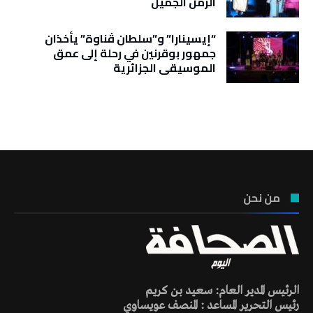
الزمن الجميل
“إيسينارا” و”سلطان ڤناوة” يأخذان
جمهور بوقرنين في رحلة إلى عمق
الموسيقى الجزائرية
تونس الطقس
من نحن
الرئيس المدير العام: سعيد بن كريم
رئيس التحرير المساعد : المنصف عويساوي