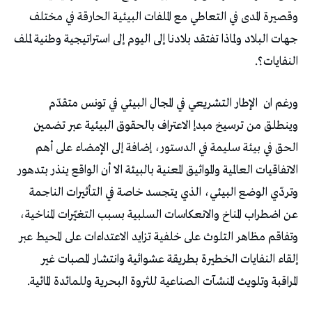
وقصيرة المدى في التعاطي مع الملفات البيئية الحارقة في مختلف
جهات البلاد ولماذا تفتقد بلادنا إلى اليوم إلى استراتيجية وطنية لملف
النفايات؟.
ورغم ان
الإطار التشريعي في المجال البيئي في تونس متقدّم
وينطلق من ترسيخ مبدإ الاعتراف بالحقوق البيئية عبر تضمين
الحق في بيئة سليمة في الدستور، إضافة إلى الإمضاء على أهم
الاتفاقيات العالمية والمواثيق المعنية بالبيئة الا أن الواقع ينذر بتدهور
وتردّي الوضع البيئي، الذي يتجسد خاصة في التأثيرات الناجمة
عن اضطراب المناخ والانعكاسات السلبية بسبب التغيّرات المناخية،
وتفاقم مظاهر التلوث على خلفية تزايد الاعتداءات على المحيط عبر
إلقاء النفايات الخطيرة بطريقة عشوائية وانتشار المصبات غير
المراقبة وتلويث المنشآت الصناعية للثروة البحرية وللمائدة المائية.