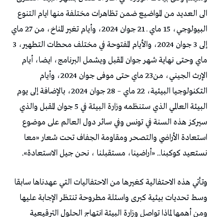
الى العديد من المواضيع ضمن تظاهرات مختلفة منها ايام التنوع
البيولوجي، 15 ماي ـ 21 جوان 2024، وأيام تغير المناخ، من 27 ماي
إلى 3 جوان 2024، والأيام المفتوحة في مختلف محطات التطهير، 3
ماي وحتى نهاية شهر جوان المقبل ويشمل البرنامج، ايضا، أيام
الإرث الجيني، من23 ماي حتى موفى جوان 2024، وأيام
التكنولوجيا البيئية، 22 ماي – 28 جوان 2024، بالإضافة إلى يوم
البيئة العالمي الذي ستنظمه وزارة البيئة في 5 جوان المقبل والذي
سيركز هذه السنة في تونس وفي سائر دول العالم على موضوع
استعادة الأراضي والتصحر ومقاومة الجفاف تحت شعار «معا
نستعيد كوكبنا.. «أراضينا، مستقبلنا ، نحن جيل الاستعادة».
وتأتي هذه الاحتفالية كغيرها من الاحتفاليات التي عهدناها سابقا
وسط تحديات بيئية كبرى واسئلة مطروحة تنتظر الإجابة عليها
ومن أهمها لماذا تواصل وزارة البيئة انتهاج الحلول الترقيعية