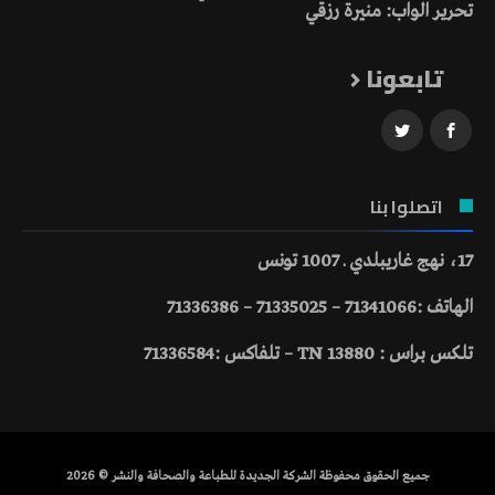
تحرير الواب: منيرة رزقي
تابعونا
اتصلوا بنا
17، نهج غاريبلدي ـ 1007 تونس
الهاتف :71341066 – 71335025 – 71336386
تلكس براس : 13880 TN – تلفاكس :71336584
جميع الحقوق محفوظة الشركة الجديدة للطباعة والصحافة والنشر © 2026