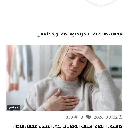
‫مقالات ذات صلة‬
‫‫المزيد بواسطة‬ ‬ نورة‭ ‬عثماني‭
مجتمع
353
0
2026-08-02
دراسة : ارتفاع أسباب الوفايات لدى النساء مقابل الرجال