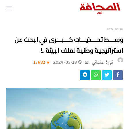
2024-05-28
وســـط تحـــدّيـــات كـــبـــرى في البحث عن
استراتيجية وطنية لملف البيئة ..!
نورة‭ ‬عثماني‭
2024-05-28
1٬682