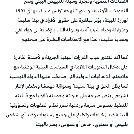
القطاعات التنموية ومجرد وسيلة للتبييض البيئي وضخ
التمويلات الأجنبية، والذي تنتهجه تونس منذ تبنيها في 1991
لوزارة للبيئة، يؤثر مباشرة على حقوق الأفراد في بيئة سليمة
ومتوازنة ومياه شرب آمنة وسهلة المنال بالإضافة الى هواء نقي
وتغذية سليمة، هذا مع الانعكاسات المباشرة على صحتهم.
كما اكد المنتدى غياب القرارات البيئية الجريئة والأجندة القادرة
على إدخال التحويرات اللازمة في السياسات البيئية الوطنية مع
ملاءمتها للاتفاقيات الدولية التي صادقت عليها الدولة التونسية
كما يظل الحق في بيئة سليمة ومتوازنة مهمشا ومفتقرا لإطار
تشريعي ينص صراحة على علويته وحمايته قانونيا مع قابليته
للتنفيذ بنصوص ملزمة وردعية تعزز نظام العقوبات والمسؤولية
البيئية ضد المخالفات وتطبق على جميع المستويات وضد أي شخص
طبيعي أو معنوي، خاص أو عمومي، يضر بالبيئة.