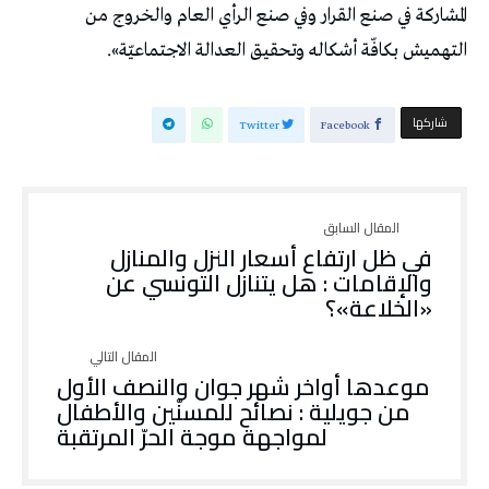
المشاركة في صنع القرار وفي صنع الرأي العام والخروج من
التهميش بكافّة أشكاله وتحقيق العدالة الاجتماعيّة».
‫‫ شاركها‬
Twitter
Facebook
في ظل ارتفاع أسعار النزل والمنازل
والإقامات : هل يتنازل التونسي عن
«الخلاعة»؟
موعدها أواخر شهر جوان والنصف الأول
من جويلية : نصائح للمسنّين والأطفال
لمواجهة موجة الحرّ المرتقبة