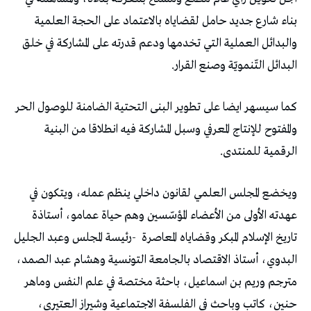
بناء شارع جديد حامل لقضاياه بالاعتماد على الحجة العلمية
والبدائل العملية التي تخدمها ودعم قدرته على المشاركة في خلق
البدائل التّنمويّة وصنع القرار.
كما سيسهر ايضا على تطوير البنى التحتية الضامنة للوصول الحر
والمفتوح للإنتاج المعرفي وسبل المشاركة فيه انطلاقا من البنية
الرقمية للمنتدى.
ويخضع المجلس العلمي لقانون داخلي ينظم عمله، ويتكون في
عهدته الأولى من الأعضاء المؤسّسين وهم حياة عمامو، أستاذة
تاريخ الإسلام المبكر وقضاياه المعاصرة
-رئيسة المجلس وعبد الجليل
البدوي، أستاذ الاقتصاد بالجامعة التونسية وهشام عبد الصمد،
مترجم وريم بن اسماعيل، باحثة مختصة في علم النفس وماهر
حنين، كاتب وباحث في الفلسفة الاجتماعية وشيراز العتيري،