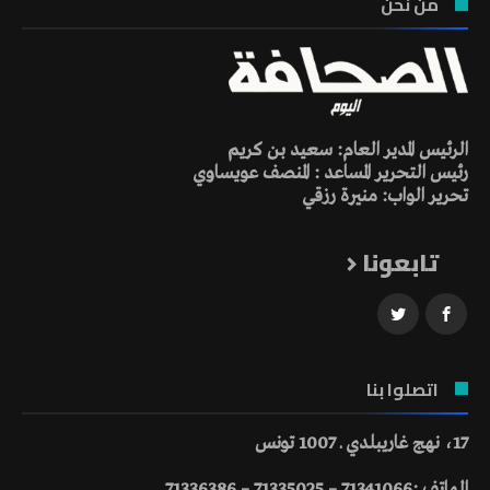
من نحن
الرئيس المدير العام: سعيد بن كريم
رئيس التحرير المساعد : المنصف عويساوي
تحرير الواب: منيرة رزقي
تابعونا
اتصلوا بنا
17، نهج غاريبلدي ـ 1007 تونس
الهاتف :71341066 – 71335025 – 71336386