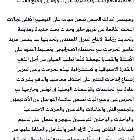
العلميّة المتعارف عليها وقدرتها على التوجه إلى جميع الفئات.
وسيعمل كذلك المجلس ضمن مهامه على التوسيع الأفقي لمجالات
البحث القائمة عن طريق خلق وحدات بحث جديدة ومتابعة
وتحديث رزنامة الانتاج المعرفي للمنتدى وتحديثها بما يضمن مزيد
تناسق المخرجات مع مخططه الاستراتيجي وتسليط الضوء على
الأسئلة والقضايا المهمشة كلّما تطلب السياق من أجل الدّفع
بالقدرة الاستباقية والاستشرافية لهذه المخرجات وعلى تعزيز
إشعاع إنتاجات المنتدى على اختلاف محاملها والدفع بشراكات
بناءة مع الجامعات والمؤسسات البحثية في تونس وخارجها مع
الحرص على وضع آليات تضمن سلاسة التواصل بين الأكاديميّين
والمجتمع المدني والفاعلات والفاعلين والحركات الاجتماعية
والباحثات والباحثين التونسيين بالمهجر والعمل
على تدعيم
فضاءات النقاش وتبادل الآراء الحر والشّامل والحفاظ عليها من
أجل تكوين رأي عامّ مطّلع ومسلح بمعرفة بنّاءة، والمساهمة في