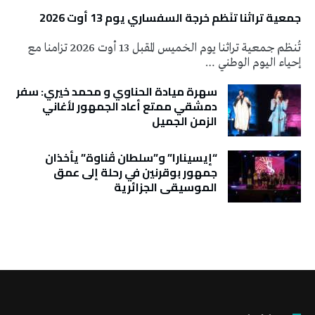
جمعية تراثنا تنَظم خرجة السفساري يوم 13 أوت 2026
تُنظم جمعية تراثنا يوم الخميس المقبل 13 أوت 2026 تزامنا مع
إحياء اليوم الوطني …
سهرة ميادة الحناوي و محمد خيري: سفر
دمشقي ممتع أعاد الجمهور لأغاني
الزمن الجميل
“إيسينارا” و”سلطان ڤناوة” يأخذان
جمهور بوقرنين في رحلة إلى عمق
الموسيقى الجزائرية
تونس الطقس