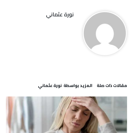
نورة‭ ‬عثماني‭
‫مقالات ذات صلة‬
‫‫المزيد بواسطة‬ ‬ نورة‭ ‬عثماني‭