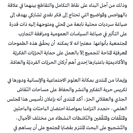
وذلك من أجل البناء على نقاط التكامل والتقاطع بينهما في علاقة
بالهواجس والمواضيع التي تحتاج إلى فكر نقدي تشاركي يهدف إلى
صياغة سرديات محلية نابعة من المحلي ومتوجهة إليه ذات قدرة
على التأثير في صياغة السياسات العمومية ومرافقة التجارب
المجتمعية بأنواعها. معتبرا انه لا يمكنه
أن يحقّق هذه الطموحات
المعرفيّة المتاحة للجميع إلاّ بالعمل على حماية الحرّيّات الفكريّة
والأكاديميّة باعتبارها إحدى أهم أركان الحريّات الفرديّة والعامّة.
وإيمانا من المنتدى بمكانة العلوم الاجتماعية والإنسانية ودورها في
تكريس حرية التفكير والنشر والحفاظ على مساحات النّقاش
الجدّي والعقلاني الحرّ، أكد المنتدى أنه بإعلان تأسيس هذا المجلس
العلمي، «نجدد التزامنا بمواصلة احتضان الباحثات والباحثين
والمثقّفات والمثقّفين والنّاشطات النشطاء من مختلف الأجيال،
والتّشجيع على البحث الملتزم بقضايا المجتمع على أن يساهم في