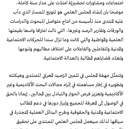
اجتماعات ومشاورات تحضيريّة امتدّت على مدار سنة كاملة،
موضحا بان إنشاء المجلس العلمي هو تتويج للمسار الذي دأب
عليه المنتدى منذ تأسيسه من انتاج متواصل للبحوث والدراسات
والورقات وتقارير الرصد وغيرها، التي نالت اعترافا واسعا بقيمتها
العلمية والمواطنية والتي كانت وما تزال سندا للحركات الاجتماعية
والمدنية وللفاعلين والفاعلات على اختلاف مطالبهم وتنوعها
وتعدّد قضاياهم المطالبة بالعدالة الاجتماعية.
وتتمثّل مهمّة المجلس في تثمين الرّصيد المعرفي للمنتدى وهيكلته
وتطويره في إطار مساهمته في إثراء مجالات البحث الأكاديمية وغير
الأكاديمية وتعزيز فرص الحوار والتبادل بين المجالين، إيمانا بالحق
في الوصول إلى المعرفة للجميع وإبراز دورها في دعم المطالب
الاجتماعية والمدنية والحقوقية وطرح البدائل العملية المتجذرة في
سياقها لذلك سيعمل المجلس العلمي للمنتدى على تحقيق