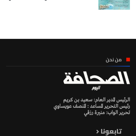
تونس الطقس
من نحن
الرئيس المدير العام: سعيد بن كريم
رئيس التحرير المساعد : المنصف عويساوي
تحرير الواب: منيرة رزقي
تابعونا