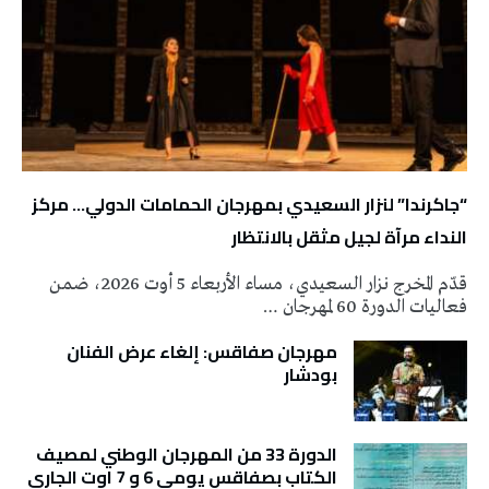
“جاكرندا” لنزار السعيدي بمهرجان الحمامات الدولي… مركز
النداء مرآة لجيل مثقل بالانتظار
قدّم المخرج نزار السعيدي، مساء الأربعاء 5 أوت 2026، ضمن
فعاليات الدورة 60 لمهرجان …
مهرجان صفاقس: إلغاء عرض الفنان
بودشار
الدورة 33 من المهرجان الوطني لمصيف
الكتاب بصفاقس يومي 6 و 7 اوت الجاري