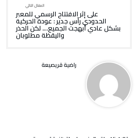
على إثر الافتتاح الرسمي للمعبر
الحدودي رأس جدير : عودة الحركية
بشكل عادي أبهجت الجميع…. لكن الحذر
واليقظة مطلوبان
راضية قريصيعة