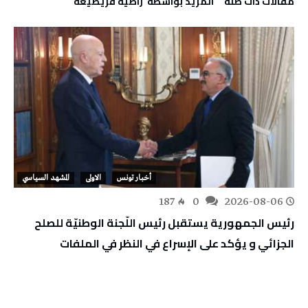
‫مقالات ذات صلة‬
‫‫المزيد بواسطة‬ ‬ راضية قريصيعة
أخبار تونس
الاولى
المشهد السياسي
187
0
2026-08-06
رئيس الجمهورية يستقبل رئيس اللّجنة الوطنيّة للصلح
الجزائي و يؤكد على الإسراع في النظر في الملفات