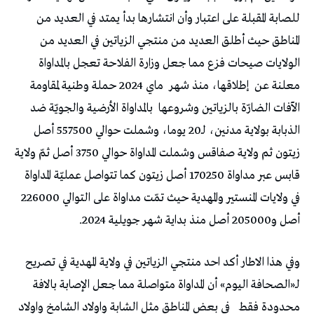
للصابة المقبلة على اعتبار وأن انتشارها بدأ يمتد في العديد من
المناطق حيث أطلق العديد من منتجي الزياتين في العديد من
الولايات صيحات فزع مما جعل وزارة الفلاحة تعجل بالمداواة
معلنة عن
إطلاقها، منذ شهر
ماي 2024 حملة وطنية لمقاومة
الآفات الضارّة بالزياتين وشروعها
بالمداواة الأرضية والجويّة ضد
الذبابة بولاية مدنين، لـ20 يوما، وشملت حوالي 557500 أصل
زيتون ثم ولاية صفاقس وشملت المداواة حوالي 3750 أصل ثمّ ولاية
قابس عبر مداواة 170250 أصل زيتون كما تتواصل عمليّة المداواة
في ولايات المنستير والمهدية حيث تمّت مداواة على التوالي 226000
أصل و205000 أصل منذ بداية شهر جويلية 2024.
وفي هذا الاطار أكد احد منتجي الزياتين في ولاية المهدية في تصريح
لـ«الصحافة اليوم» أن المداواة متواصلة مما جعل الإصابة بالافة
محدودة فقط
في بعض المناطق مثل الشابة واولاد الشامخ واولاد