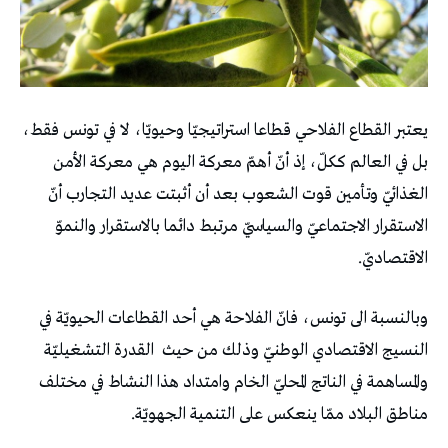
يعتبر القطاع الفلاحي قطاعا استراتيجيّا وحيويّا، لا في تونس فقط،
بل في العالم ككلّ، إذ أنّ أهمّ معركة اليوم هي معركة الأمن
الغذائيّ وتأمين قوت الشعوب بعد أن أثبتت عديد التجارب أنّ
الاستقرار الاجتماعيّ والسياسيّ مرتبط دائما بالاستقرار والنموّ
الاقتصاديّ.
وبالنسبة الى تونس، فانّ الفلاحة هي أحد القطاعات الحيويّة في
النسيج الاقتصادي الوطنيّ وذلك من حيث
القدرة التشغيليّة
والمساهمة في الناتج المحليّ الخام وامتداد هذا النشاط في مختلف
مناطق البلاد ممّا ينعكس على التنمية الجهويّة.