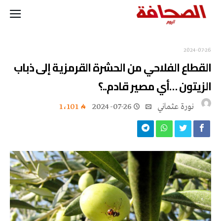
2024-07-26
القطاع الفلاحي من الحشرة القرمزية إلى ذباب
الزيتون …أي مصير قادم..؟
نورة‭ ‬عثماني‭
2024-07-26
1٬101