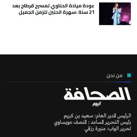
عودة ميادة الحناوي لمسرح قرطاج بعد
21 سنة :سهرة الحنين للزمن الجميل
تونس الطقس
من نحن
الرئيس المدير العام: سعيد بن كريم
رئيس التحرير المساعد : المنصف عويساوي
تحرير الواب: منيرة رزقي