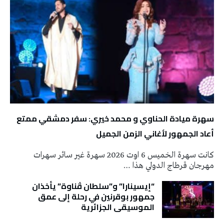
سهرة ميادة الحناوي و محمد خيري: سفر دمشقي ممتع
أعاد الجمهور لأغاني الزمن الجميل
كانت سهرة الخميس 6 اوت 2026 سهرة غير سائر سهرات
مهرجان قرطاج الدولي هذا …
“إيسينارا” و”سلطان ڤناوة” يأخذان
جمهور بوقرنين في رحلة إلى عمق
الموسيقى الجزائرية