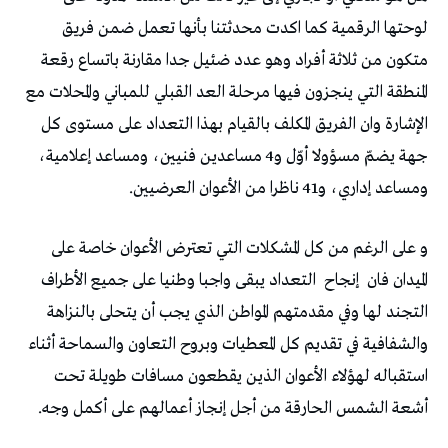
لوحتها الرقمية كما اكدت محدثتنا بأنها تعمل ضمن فريق
متكون من ثلاثة أفراد وهو عدد ضئيل جدا مقارنة باتساع رقعة
المنطقة التي ينجزون فيها مرحلة العد القبلي للمباني والمحلات مع
الإشارة وان الفريق المكلف بالقيام بهذا التعداد على مستوى كل
جهة يضمّ مسؤولا أوّل و4 مساعدين فنيين، ومساعد إعلامية،
ومساعد إداري، و41 ناظرا من الأعوان العرضيين.
و على الرغم من كل المشكلات التي تعترض الأعوان خاصة على
الميدان فان
إنجاح
التعداد يبقى واجبا وطنيا على جميع الأطراف
التجند لها وفي مقدمتهم المواطن الذي يجب أن يتحلى بالنزاهة
والشفافية في تقديم كل المعطيات وبروح التعاون والسماحة أثناء
استقباله لهؤلاء الأعوان الذين يقطعون مسافات طويلة تحت
أشعة الشمس الحارقة من أجل إنجاز أعمالهم على أكمل وجه.