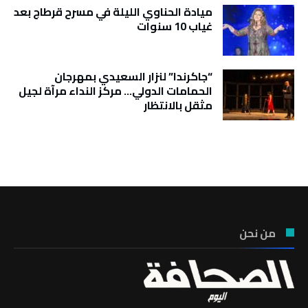
ميادة الحناوي الليلة في مسرح قرطاج بعد
غياب 10 سنوات
“جاكرندا” لنزار السعيدي بمهرجان
الحمامات الدولي… مركز النداء مرآة لجيل
مثقل بالانتظار
تونس الطقس
من نحن