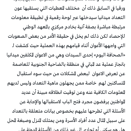
ورقيا في السابق ذلك أن
مختلف المعطيات التي يستقيها عون
التعداد ميدانيا سيدخلها عبر لوحة رقمية في تطبيقة معلومات
مرتبطة مباشرة بصفة آنية بخادم مركزي بالمعهد الوطني
للإحصاء لكن ذلك لم يخل في حقيقة الأمر من بعض الصعوبات
التي واجهها الأعوان أثناء قيامهم بهذه العملية حيث كشفت لـ
«الصحافة اليوم» إحدى السيدات وهي من الاعوان المكلفين ميدانيا
بانجاز عملية عد المباني في منطقة بالضاحية الجنوبية للعاصمة
عن تعرض الاعوان
لبعض المشكلات من حيث سوء استقبال
المتساكنين لهم
خاصة ممن يجهلون ماهية التعداد وليس لديهم
المعلومات الكافية عنه وعن توقيت انطلاقه مبينة أن عديد
المواطنين يرفضون مجرد فتح الباب لاستقبالها والإجابة عن
الأسئلة التي تطرحها عليهم بخصوص بيانات متعلقة بالتعداد
على سبيل المثال عدد أفراد الأسرة ومن يمتلك المنزل وصبغة المحل
هل هو سكني أو تجاري إلى غير ذلك من الأسئلة المدونة على