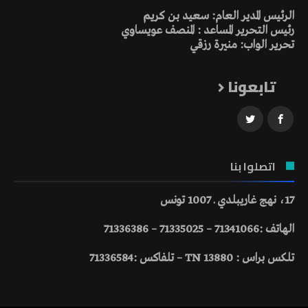
الرئيس المدير العام: سعيد بن كريم
رئيس التحرير المساعد : المنصف عويساوي
تحرير الواب: منيرة رزقي
تابعونا
اتصلوا بنا
17، نهج غاريبلدي ـ 1007 تونس
الهاتف :71341066 – 71335025 – 71336386
تلكس براس : 13880 TN – تلفاكس :71336584