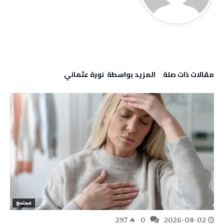
‫مقالات ذات صلة‬
‫‫المزيد بواسطة‬ ‬ نورة‭ ‬عثماني‭
مجتمع
297
0
2026-08-02