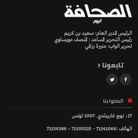
الرئيس المدير العام: سعيد بن كريم
رئيس التحرير المساعد : المنصف عويساوي
تحرير الواب: منيرة رزقي
تابعونا
اتصلوا بنا
17، نهج غاريبلدي ـ 1007 تونس
الهاتف :71341066 – 71335025 – 71336386