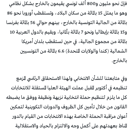
فإنّ نحو مليون و800 ألف تونسي يقيمون بالخارج بشكل نظامي
وهو ما يمثل 15 بالمائة من سكان البلاد، وتستقطب أوروبا نحو 86
بالمائة من الجالية التونسية بالخارج، بينهم حوالي 56 بالمائة بفرنسا
و15 بالمائة بإيطاليا ونحو 7 بالمائة بألمانيا، ويقيم بالدول العربية 10
بالمائة من مجموع الجالية، في حين تستقطب بلدان أمريكا
الشمالية (كندا والولايات المتحدة) 6.6 بالمائة من التونسيين
بالخارج.
وفي متابعتنا للشأن الانتخابي ولهذا الاستحقاق الرئاسي المزمع
تنظيمه في أكتوبر المقبل عملت الهيئة العليا المستقلة للانتخابات
كل ما يلزم لتنظيم حملة انتخابية نزيهة ونظيفة ووفق ما يضبطه
القانون من خلال تأمين كل الظروف والدورات التكوينية لتمكين
أعوان مراقبة الحملة الخاصة بهذه الانتخابات من القيام بالدور
المناط بعهدتهم على أكمل وجه والالتزام بالحياد والاستقلالية