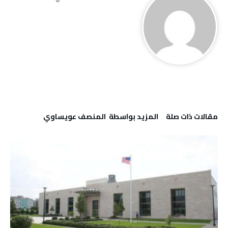
‫مقالات ذات صلة‬
‫‫المزيد بواسطة‬ ‬ المنصف عويساوي