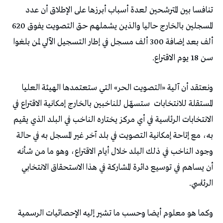
تنافسا بين المترشحين لعدة أسباب أبرزها على الإطلاق أن عدد
المسجلين بالخارج حاليا والذين يشملهم حق التصويت يفوق 620
ألف بعد إضافة 300 ألف مسجل في إطار التسجيل الآلي لمن بلغوا
سن 18 يوم الاقتراع.
ونعتقد أن آلية «التصويت الحر» التي ستعتمدها الهيئة العليا
المستقلة للانتخابات
ستسهّل للناخبين بالخارج إمكانية الاقتراع في
الانتخابات الرئاسية في أي مركز يختاره الناخب في البلد الذي يقيم
به، مع إتاحة إمكانية التصويت في بلد آخر غير المسجل به في حالة
وجود الناخب في ذلك البلد خلال أيام الاقتراع، وهو ما من شأنه
أن يساهم في توسيع دائرة المشاركة في هذا الاستحقاق الانتخابي
الرئاسي.
وكما هو معلوم أيضا وحسب ما تشير إليه الإحصائيات الرسمية