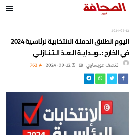
2024-09-12
اليوم انطلاق الحملة الانتخابية لرئاسية 2024
في الخارج : ..وبـدايـة الـعـدّ الـتـنـازلـي
المنصف عويساوي
2024-09-12
762