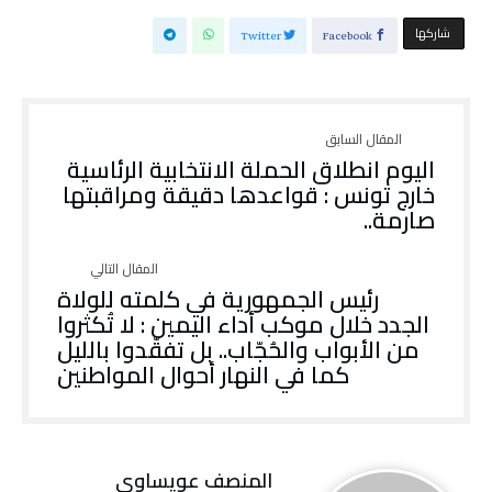
‫‫ شاركها‬
Twitter
Facebook
اليوم انطلاق الحملة الانتخابية الرئاسية
خارج تونس : قواعدها دقيقة ومراقبتها
صارمة..
رئيس الجمهورية في كلمته للولاة
الجدد خلال موكب أداء اليمين : لا تُكثروا
من الأبواب والحُجّاب.. بل تفقّدوا بالليل
كما في النهار أحوال المواطنين
المنصف عويساوي