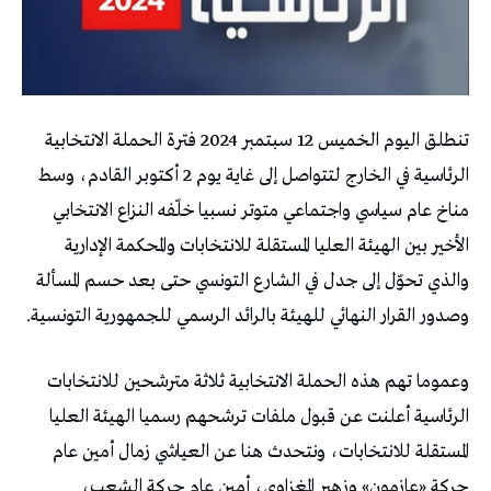
تنطلق اليوم الخميس 12 سبتمبر 2024 فترة الحملة الانتخابية
الرئاسية في الخارج لتتواصل إلى غاية يوم 2 أكتوبر القادم، وسط
مناخ عام سياسي واجتماعي متوتر نسبيا خلّفه النزاع الانتخابي
الأخير بين الهيئة العليا المستقلة للانتخابات والمحكمة الإدارية
والذي تحوّل إلى جدل في الشارع التونسي حتى بعد حسم المسألة
وصدور القرار النهائي للهيئة بالرائد الرسمي للجمهورية التونسية.
وعموما تهم هذه الحملة الانتخابية ثلاثة مترشحين للانتخابات
الرئاسية أعلنت عن قبول ملفات ترشحهم رسميا الهيئة العليا
المستقلة للانتخابات، ونتحدث هنا عن العياشي زمال أمين عام
حركة «عازمون» وزهير المغزاوي، أمين عام حركة الشعب،