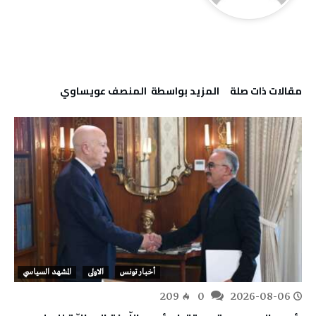
‫مقالات ذات صلة‬
‫‫المزيد بواسطة‬ ‬ المنصف عويساوي
أخبار تونس
الاولى
المشهد السياسي
209
0
2026-08-06