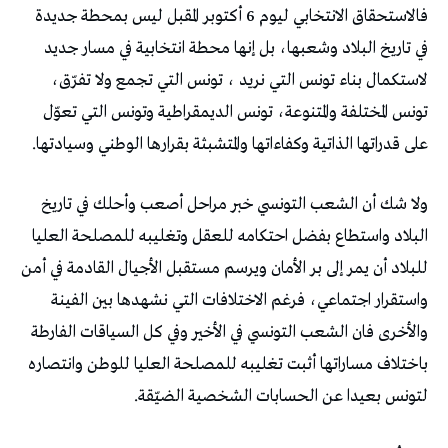
فالاستحقاق الانتخابي ليوم 6 أكتوبر المقبل ليس بمحطة جديدة
في تاريخ البلاد وشعبها، بل إنها محطة انتخابية في مسار جديد
لاستكمال بناء تونس التي نريد ، تونس التي تجمع ولا تفرّق،
تونس المختلفة والمتنوعة، تونس الديمقراطية وتونس التي تعوّل
على قدراتها الذاتية وكفاءاتها والمتشبثة بقرارها الوطني وسيادتها.
ولا شك أن الشعب التونسي خبر مراحل أصعب وأحلك في تاريخ
البلاد واستطاع بفضل احتكامه للعقل وتغليبه للمصلحة العليا
للبلاد أن يمر إلى بر الأمان ويرسم مستقبل الأجيال القادمة في أمن
واستقرار اجتماعي، فرغم الاختلافات التي نشهدها بين الفينة
والأخرى فان الشعب التونسي في الأخير وفي كل السياقات الفارطة
باختلاف مساراتها أثبت تغليبه للمصلحة العليا للوطن وانتصاره
لتونس بعيدا عن الحسابات الشخصية الضيّقة.