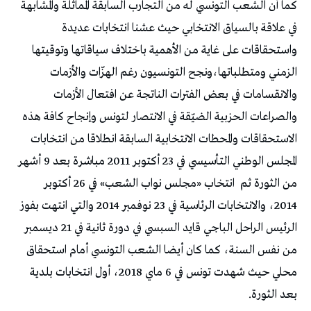
كما أن الشعب التونسي له من التجارب السابقة المماثلة والمشابهة
في علاقة بالسياق الانتخابي حيث عشنا انتخابات عديدة
واستحقاقات على غاية من الأهمية باختلاف سياقاتها وتوقيتها
الزمني ومتطلباتها،ونجح التونسيون رغم الهزّات والأزمات
والانقسامات في بعض الفترات الناتجة عن افتعال الأزمات
والصراعات الحزبية الضيّقة في الانتصار لتونس وإنجاح كافة هذه
الاستحقاقات والمحطات الانتخابية السابقة انطلاقا من انتخابات
المجلس الوطني التأسيسي في 23 أكتوبر 2011 مباشرة بعد 9 أشهر
من الثورة ثم
انتخاب «مجلس نواب الشعب» في 26 أكتوبر
2014، والانتخابات الرئاسية في 23 نوفمبر 2014 والتي انتهت بفوز
الرئيس الراحل الباجي قايد السبسي في دورة ثانية في 21 ديسمبر
من نفس السنة، كما كان أيضا الشعب التونسي أمام استحقاق
محلي حيث شهدت تونس في 6 ماي 2018، أول انتخابات بلدية
بعد الثورة.