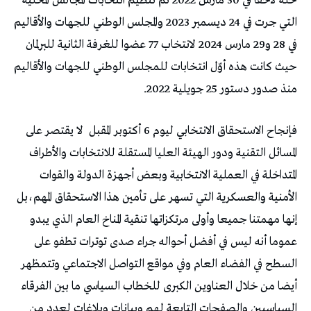
حله لاحقا في 30 مارس 2022 ثم تنظيم انتخابات المجالس المحلية
التي جرت في 24 ديسمبر 2023 والمجلس الوطني للجهات والأقاليم
في 28 و29 مارس 2024 لانتخاب 77 عضوا للغرفة الثانية للبرلمان
حيث كانت هذه أوّل انتخابات للمجلس الوطني للجهات والأقاليم
منذ صدور دستور 25 جويلية 2022.
فإنجاح الاستحقاق الانتخابي ليوم 6 أكتوبر المقبل
لا يقتصر على
المسائل التقنية ودور الهيئة العليا المستقلة للانتخابات والأطراف
المتداخلة في العملية الانتخابية وبعض أجهزة الدولة والقوات
الأمنية والعسكرية التي تسهر على تأمين هذا الاستحقاق المهم،بل
إنها مهمتنا جميعا وأولى مرتكزاتها تنقية المناخ العام الذي يبدو
عموما أنه ليس في أفضل أحواله جراء صدى توترات تطفو على
السطح في الفضاء العام وفي مواقع التواصل الاجتماعي وتتمظهر
أيضا من خلال العناوين الكبرى للخطاب السياسي ما بين الفرقاء
السياسيين والصفحات التابعة لهم وبيانات وبلاغات لعدد من