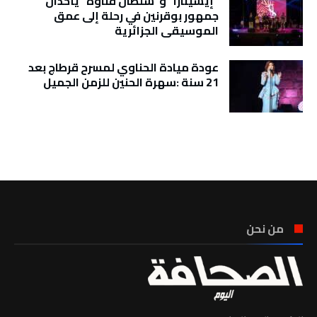
“إيسينارا” و”سلطان ڤناوة” يأخذان
جمهور بوقرنين في رحلة إلى عمق
الموسيقى الجزائرية
عودة ميادة الحناوي لمسرح قرطاج بعد
21 سنة :سهرة الحنين للزمن الجميل
تونس الطقس
من نحن