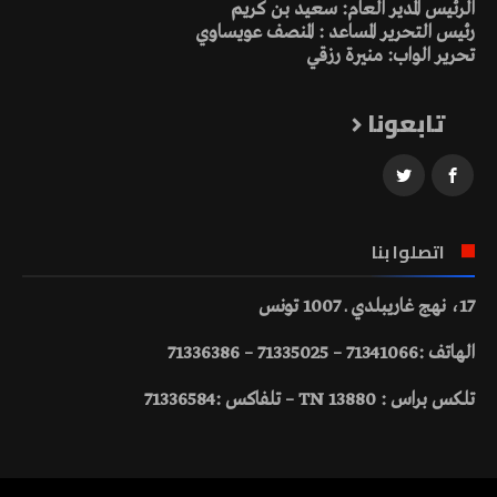
الرئيس المدير العام: سعيد بن كريم
رئيس التحرير المساعد : المنصف عويساوي
تحرير الواب: منيرة رزقي
تابعونا
اتصلوا بنا
17، نهج غاريبلدي ـ 1007 تونس
الهاتف :71341066 – 71335025 – 71336386
تلكس براس : 13880 TN – تلفاكس :71336584