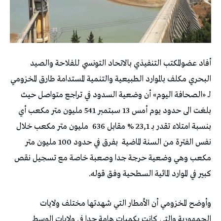
أفاد عضوالمكتب التنفيذي بالاتحاد التونسي للفلاحة والصيد
البحري مكلف بالموارد الطبيعية والتنمية المستدامة طارق المخزومي
لـ «الصحافة اليوم» أن وضعية السدود في تراجع متواصل حيث
بلغت الى حدود يوم أمس 13 سبتمبر 541 مليون متر مكعب أي
بنسبة امتلاء تقدر بـ 23,1 % مقابل 636
مليون متر مكعب خلال
نفس الفترة من السنة الماضية
بفرق في حدود 100 مليون متر
مكعب وهي وضعية حرجة جدا وصعبة خاصة مع تسجيل نقص
كبير في الموارد المائية السطحية وفق قوله.
وأوضح المخزومي أن الأمطار التي شهدتها مختلف ولايات
الجمهورية والتي كانت بكميات هامة جدا في ولايات الوسط