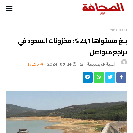
2024-09-14
بلغ مستواها 23,1 % : مخزونات السدود في
تراجع متواصل
راضية قريصيعة
2024-09-14
1٬195