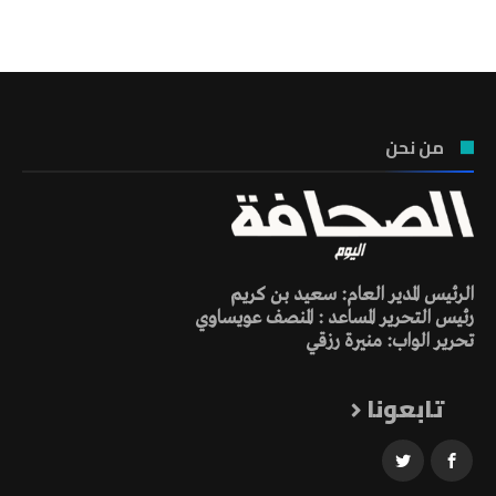
تونس الطقس
من نحن
الرئيس المدير العام: سعيد بن كريم
رئيس التحرير المساعد : المنصف عويساوي
تحرير الواب: منيرة رزقي
تابعونا