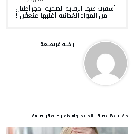
أسفرت عنها الرقابة الصحية : حجز أطنان
من المواد الغذائية..أغلبها متعفّن..!
راضية قريصيعة
‫مقالات ذات صلة‬
‫‫المزيد بواسطة‬ ‬ راضية قريصيعة