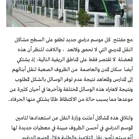
مع مفتتح
كل موسم دراسي جديد تطفو على السطح مشاكل
النقل المدرسي التي لا تحصى ولاتعد
، واللافت للنظر أن هذه
المعضلة
لا تقتصر فقط على المناطق الريفية النائية، إذ يشتكي
أيضا
سكان المدن والعاصمة
من الظروف الصعبة لنقل أبنائهم
إلى المدارس والمعاهد نتيجة عدم توفر الوسائل بالشكل المطلوب
ونتيجة لاهتراء هذه الوسائل المختلفة وتأخرها في أحيان كثيرة عن
موعدها مما يسبب حالة من الاكتظاظ طالما يشتكي منها الحرفاء..
ولتلافي هذه المشاكل أعلنت وزارة النقل عن استعدادها لتامين
الموسم الدراسي في أحسن الظروف مبينة في معطيات جديدة لها
أنّه سيتم تأمين نقل التلاميذ والطلبة خلال الموسم الدراسي