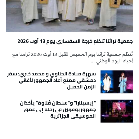
جمعية تراثنا تنَظم خرجة السفساري يوم 13 أوت 2026
تُنظم جمعية تراثنا يوم الخميس المقبل 13 أوت 2026 تزامنا مع
إحياء اليوم الوطني …
سهرة ميادة الحناوي و محمد خيري: سفر
دمشقي ممتع أعاد الجمهور لأغاني
الزمن الجميل
“إيسينارا” و”سلطان ڤناوة” يأخذان
جمهور بوقرنين في رحلة إلى عمق
الموسيقى الجزائرية
تونس الطقس