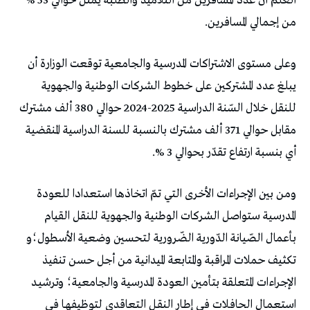
العلم أن عدد المسافرين من التلاميذ والطلبة يمثّل حوالي 53 %
من إجمالي المسافرين.
وعلى مستوى الاشتراكات المدرسية والجامعية توقعت الوزارة أن
يبلغ عدد المشتركين على خطوط الشركات الوطنية والجهوية
للنقل خلال السّنة الدراسية 2025-2024 حوالي 380 ألف مشترك
مقابل حوالي 371 ألف مشترك بالنسبة للسنة الدراسية المنقضية
أي بنسبة ارتفاع تقدّر بحوالي 3 %.
ومن بين الإجراءات الأخرى التي تمّ اتخاذها استعدادا للعودة
المدرسية ستواصل الشركات الوطنية والجهوية للنقل القيام
بأعمال الصّيانة الدّورية الضّرورية لتحسين وضعية الأسطول؛و
تكثيف حملات المراقبة والمتابعة الميدانية من أجل حسن تنفيذ
الإجراءات المتعلقة بتأمين العودة المدرسية والجامعية؛ وترشيـد
استعمـال الحافـلات فـي إطـار النقـل التعاقدي لتوظيفهـا فـي