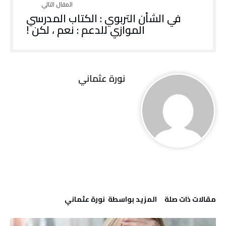
في الشأن التربوي : الكتاب المدرسي
الموازي للدعم : نعم ، لكن !
نورة‭ ‬عثماني‭
‫مقالات ذات صلة‬
‫‫المزيد بواسطة‬ ‬ نورة‭ ‬عثماني‭