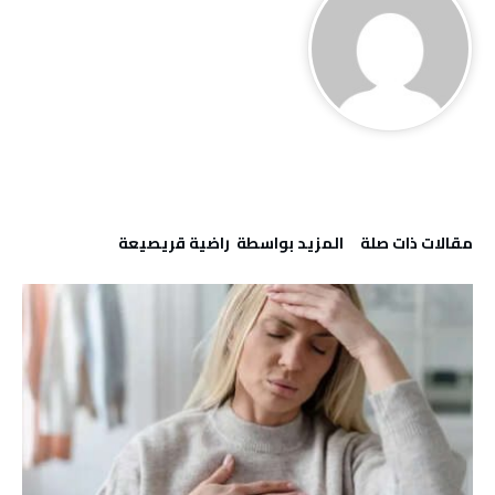
‫مقالات ذات صلة‬
‫‫المزيد بواسطة‬ ‬ راضية قريصيعة