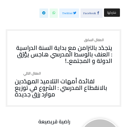
‫‫ شاركها‬
Twitter
Facebook
يتجدّد بالتزامن مع بداية السنة الدراسية
: العنف بالوسط المدرسي هاجس يؤرّق
الدولة و المجتمع..!
‬موارد‭ ‬رزق‭ ‬جديدة
راضية قريصيعة