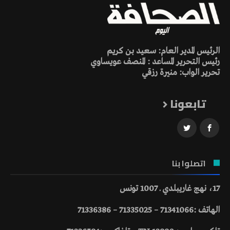
الرئيس المدير العام: سعيد بن كريم
رئيس التحرير المساعد : المنصف عويساوي
تحرير الواب: منيرة رزقي
تابعونا
اتصلوا بنا
17، نهج غاريبلدي ـ 1007 تونس
الهاتف :71341066 – 71335025 – 71336386