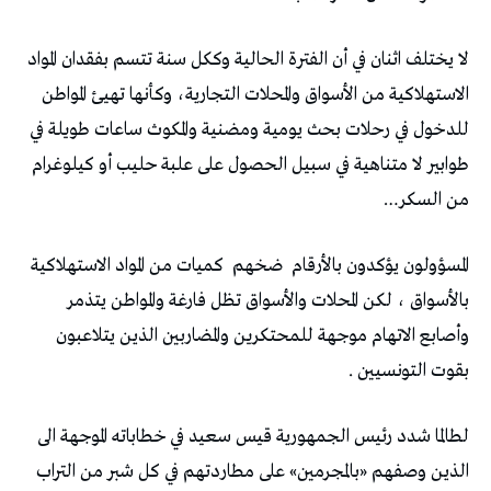
لا يختلف اثنان في أن الفترة الحالية وككل سنة تتسم بفقدان المواد
الاستهلاكية من الأسواق والمحلات التجارية، وكأنها تهيئ المواطن
للدخول في رحلات بحث يومية ومضنية والمكوث ساعات طويلة في
طوابير لا متناهية في سبيل الحصول على علبة حليب أو كيلوغرام
من السكر…
المسؤولون يؤكدون بالأرقام
ضخهم
كميات من المواد الاستهلاكية
بالأسواق ، لكن المحلات والأسواق تظل فارغة والمواطن يتذمر
وأصابع الاتهام موجهة للمحتكرين والمضاربين الذين يتلاعبون
بقوت التونسيين .
لطالما شدد رئيس الجمهورية قيس سعيد في خطاباته الموجهة الى
الذين وصفهم «بالمجرمين» على مطاردتهم في كل شبر من التراب