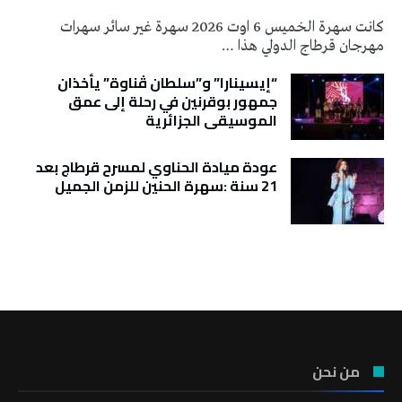
كانت سهرة الخميس 6 اوت 2026 سهرة غير سائر سهرات
مهرجان قرطاج الدولي هذا …
“إيسينارا” و”سلطان ڤناوة” يأخذان
جمهور بوقرنين في رحلة إلى عمق
الموسيقى الجزائرية
عودة ميادة الحناوي لمسرح قرطاج بعد
21 سنة :سهرة الحنين للزمن الجميل
تونس الطقس
من نحن