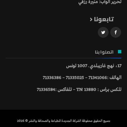
تحرير الواب: منيرة رزقي
تابعونا
اتصلوا بنا
17، نهج غاريبلدي ـ 1007 تونس
الهاتف :71341066 – 71335025 – 71336386
تلكس براس : 13880 TN – تلفاكس :71336584
جميع الحقوق محفوظة الشركة الجديدة للطباعة والصحافة والنشر © 2026