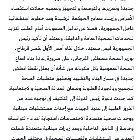
جديدة وتعزيزها بالتوسعة والتجهيز وتعميم حملات استقصاء
الأمراض وإرساء معايير الحوكمة الرشيدة ومد خطوط استشفائية
داخل الجمهورية، فضلا عن تذليل الصعوبات أمام الطلب المتزايد
للخدمات الصحية العامة والدقيقة. ونعتقد أن تأكيد رئيس
الجمهورية قيس سعيّد، خلال لقاء أمس الأول بقصر قرطاج،
بوزير الصحة مصطفى الفرجاني، على ضرورة إعادة بناء قطاع
الصحة العمومية بكل مكوناته من شأنه أن يمثل نقطة انطلاق
جديدة في مسار البناء والتشييد وتحقيق متطلبات الصحة
للجميع وبالجودة المطلوبة وضمان العدالة الصحية والاجتماعية.
كما جاءت دعوة رئيس الدولة إلى التكثيف في توجيه عدد من
الفرق الطبية إلى عديد الجهات مع إحداث مستشفيات ميدانية
ووحدات صحية متعددة الاختصاصات،استجابة لنداء «التوانسة»
وخاصة في المناطق الداخلية وبعد زيارات ميدانية متعددة شملت
العديد من المستشفيات والمؤسسات الصحية في مختلف الجهات