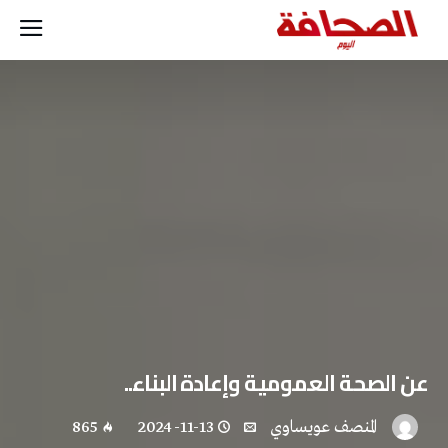
عن‭ ‬الصحة‭ ‬العمومية‭ ‬وإعادة‭ ‬البناء‭..‬
المنصف عويساوي
2024-11-13
865