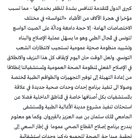
كبرى الدول المتقدمة تتنافس بشدة للظفر بخدماتها – مما تسبب
مؤخرا في هجرة الآلاف من الأطباء «التوانسة» في مختلف
الاختصاصات الهامة- إلا حجة دامغة ودالّة على الصيت الواسع
لتونس في المجال الطبي وهو ما يسهّل عملية الإصلاح والبناء
وتشييد منظومة صحيّة عمومية تستجيب لانتظارات الشعب
التونسي. ولعل الوقت حان اليوم لإيقاف كل هذا النزيف والانطلاق
في الإصلاح الفعلي لمنظومة الصحة العمومية ولمستشفياتنا إنطلاقا
من إعادة التهيئة إلى توفير التجهيزات والطواقم الطبية المختصة
وصولا الى تنفيذ برنامج إحداث وحدات صحية جديدة في علاقة
بالمستشفيات بكل أصنافها خاصة في المناطق الداخلية فضلا عن
استحثاث تنفيذ مشروع مدينة الأغالبة الطبية والمستشفى
الجامعي الملك سلمان بن عبد العزيز بالقيروان. وكما هو معلوم
يندرج برنامج إصلاح القطاع الصحي عموما في إطار السعي إلى
تحقيق مبدإ حق الصحة للجميع بتركيز وحدات استشفائية