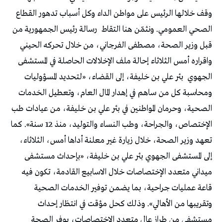
وقف خلالها الرئيس على مواطن الداء وكل أسباب تدهور القطاع
الصحي العمومي. ونثمّن هنا التقاط رسالة رئيس الجمهورية من
قبل وزير الصحة، مصطفى الفرجاني، من خلال تحركه الحيني
واقراره أمس الثلاثاء إحالة ملف الإخلالات الحاصلة في المستشفى
الجهوي بئر علي بن خليفة، إلى القضاء، «لتحديد المسؤوليات
ومحاسبة كل من ساهم في إهدار المال العام، وتعطيل الخدمات
الصحية، وحرمان المواطنين في بئر علي بن خليفة، من عيادات طب
الإختصاص، والجراحة، وطب النساء والتوليد، منذ 12 سنة». كما
تعهد وزير الصحة، خلال زيارة غير معلنة أداها أمس، الثلاثاء،
إلى المستشفى الجهوي بئر علي بن خليفة، «بإحداث مستشفى
ميداني متعدد الإختصاصات خلال الاسابيع القادمة، تكون فيه
قاعة عمليات جراحية، بما يضمن توفير الخدمات الصحية
وتقريبها من الأهالي». وذلك كحل مؤقت في انتظار إحداث
مستشفى من طراز عال متعدد الإختصاصات، يوفر الصحة