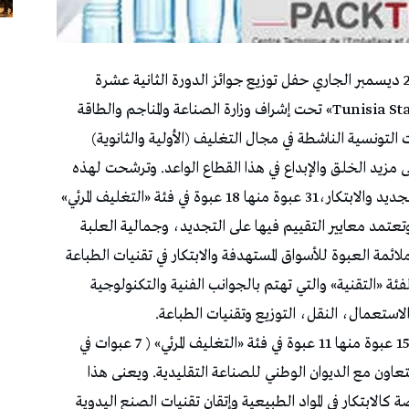
ينظم المركز الفني للتعبئة والتغليف يوم الثلاثاء 24 ديسمبر الجاري حفل توزيع جوائز الدورة الثانية عشرة
للمسابقة الكبرى لأحسن العبوات «Tunisia Star Pack 2024» تحت إشراف وزارة الصناعة والمناجم والطاقة
التونسية الناشطة في مجال التغليف (الأولية والثانوية)
يد الخلق والإبداع في هذا القطاع الواعد. وترشحت لهذه
المسابقة والتي مثلت فرصة مهمّة لتثمين جهود التجديد والابتكار،31 عبوة منها 18 عبوة في فئة «التغليف المرئي»
تعتمد معايير التقييم فيها على التجديد، وجمالية العلبة
ائمة العبوة للأسواق المستهدفة والابتكار في تقنيات الطباعة
عاة الجانب البيئي و13 عبوة في الفئة «التقنية» والتي تهتم بالجوانب الفنية والتكنولوجية
الاستعمال، النقل، التوزيع وتقنيات الطباعة.
وسجلت هذه المسابقة في دورتها الثانية عشرة فوز 15 عبوة منها 11 عبوة في فئة «التغليف المرئي» ( 7 عبوات في
التعاون مع الديوان الوطني للصناعة التقليدية. ويعنى هذا
ة كالابتكار في المواد الطبيعية وإتقان تقنيات الصنع اليدوية