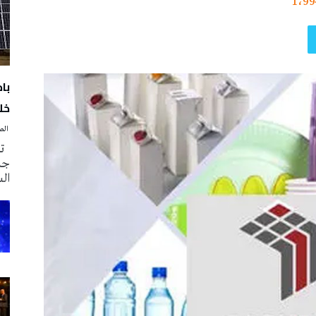
1٬99
با
خلا
‭ ‬الصحافة‭ ‬اليوم
تم
جدي
ال