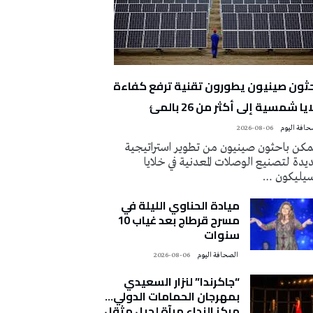
حثون صينيون يطورون تقنية ترفع كفاءة
يا شمسية إلى أكثر من 26 بالمئ
2026-08-06
كن باحثون صينيون من تطوير استراتيجية
دة لتصنيع الوصلات المعدنية في خلايا
سيليكون …
ميادة الحناوي الليلة في
مسرح قرطاج بعد غياب 10
سنوات
‭ ‬الصحافة‭ ‬اليوم
2026-08-06
“جاكرندا” لنزار السعيدي
بمهرجان الحمامات الدولي…
مركز النداء مرآة لجيل مثقل