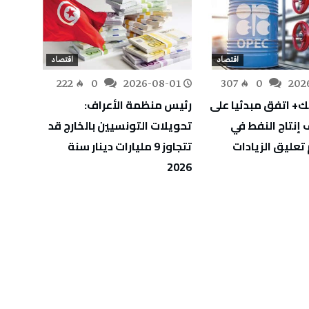
اقتصاد
اقتصاد
-01
222
0
2026-08-01
307
0
202
ك+ اتفق مبدئيا على
رئيس منظمة الأعراف:
تونس 
إنتاج النفط في
تحويلات التونسيين بالخارج قد
الاستث
تعليق الزيادات
تتجاوز 9 مليارات دينار سنة
بارتفاع بلغ 5
2026