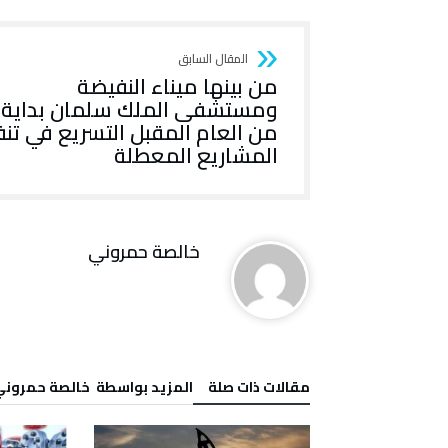
من بينها ميناء النفيضة
ومستشفى الملك سلمان بداية
من العام المقبل التسريع في تنف
المشاريع المعطلة
خالصة حمروني
‫مقالات ذات صلة‬
‫‫المزيد بواسطة‬ ‬ خالصة حمرون