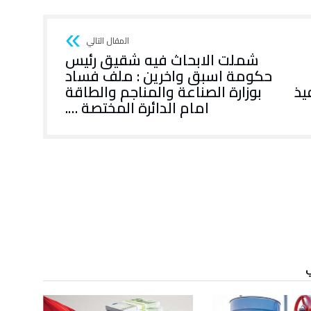
شملت الابحاث فيه شقيق رئيس
حكومة اسبق واخرين : ملف فساد
يذ
بوزارة الصناعة والمناجم والطاقة
امام الدائرة المختصة ….
ي