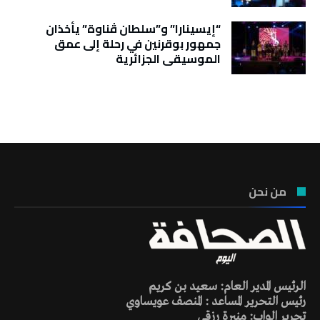
“إيسينارا” و”سلطان ڤناوة” يأخذان
جمهور بوقرنين في رحلة إلى عمق
الموسيقى الجزائرية
تونس الطقس
من نحن
الرئيس المدير العام: سعيد بن كريم
رئيس التحرير المساعد : المنصف عويساوي
تحرير الواب: منيرة رزقي