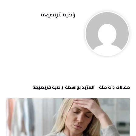
راضية قريصيعة
‫مقالات ذات صلة‬
‫‫المزيد بواسطة‬ ‬ راضية قريصيعة