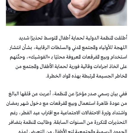
أطلقت المنظمة الدولية لحماية أطفال المتوسط تحذيرًا شديد
اللهجة للأولياء والمجتمع المدني والسلطات الرقابية، بشأن انتشار
استخدام وبيع المفرقعات المعروفة محليًا بـ «الفوشيك»، وحثّتهم
على اتخاذ اجراءات وقائية فورية لحماية الأطفال والمجتمع من
المخاطر الجسيمة المرتبطة بهذه المواد الخطرة.
ففي بيان رسمي صدر مؤخرًا عن المنظمة، أعربت عن قلقها البالغ
من عودة ظاهرة استعمال وبيع المفرقعات مع دخول شهر رمضان
واشتداد وتيرة الاحتفالات الاجتماعية مع اقتراب عيد الفطر، رغم
التحذيرات المتكررة من السنوات السابقة. وطالبت المنظمة بتضافر
الجهود الرسمية والمجتمعية لمنع الأطفال من التعرض لهذه