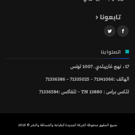
تابعونا
اتصلوا بنا
17، نهج غاريبلدي ـ 1007 تونس
الهاتف :71341066 – 71335025 – 71336386
تلكس براس : 13880 TN – تلفاكس :71336584
جميع الحقوق محفوظة الشركة الجديدة للطباعة والصحافة والنشر © 2026