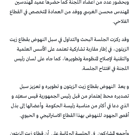
وبحضور عدد من أعضاء اللجنة كما حضرها عميد المهندسين
المهندس محسن الغرسي ووفد من العمادة المتخصص في القطاع
الفلاحي.
وقد ركزت الجلسة البحث والتداول في سبل النهوض بقطاع زيت
الزيتون، في إطار مقاربة تشاركية تعتمد على الأسس العلمية
والتقنية لإصلاح المنظومة وتطويرها، كما جاء على لسان رئيس
اللجنة في افتتاح الجلسة.
و يعدّ
النهوض بقطاع زيت الزيتون و تطويره و تعزيز سبل
تصديره محط إهتمام من قبل رئيس الجمهورية قيس سعيّد و
الذي دعا في أكثر من مناسبة رئيسة الحكومة
وأعضائها إلى بذل
أقصى الجهود للنهوض بهذا القطاع الاستراتيجي و الحيوي.
وأجمع المشاركون
في الجلسة البرلمانية على
أن قطاع زيت الزيتون