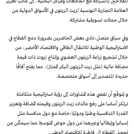
للفلاحين بالشراكة مع الجامعات والمراكز البحثية، إلى جانب تعزيز
العلامة التجارية التونسية لزيت الزيتون في الأسواق الدولية من
خلال حملات تسويقية مشتركة.
وفي سياق متصل،نادى بعض الحاضرين بضرورة دمج القطاع في
الاستراتيجية الوطنية للانتقال الطاقي والاقتصاد الأخضر، من
خلال تشجيع زراعة الزيتون العضوي وإنتاج زيوت ذات قيمة
مضافة عالية (مثل زيت الزيتون البكر الممتاز)، مما يفتح آفاقًا
جديدة للتصدير إلى أسواق متخصصة.
و يُتوقّع أن تفضي هذه المشاورات إلى رؤية استراتيجية متكاملة
ترتكز أساسا على رفع عائدات زيت الزيتون وقيمته المضافة وتعزيز
القدرة التنافسية وطنيًا ودوليًا،خاصة مع دول منافسة مثل
إسبانيا وإيطاليا وغيرهما من دول حوض المتوسط مما سيمكّن من
تحويل القطاع إلى قاطرة للاقتصاد الوطني.