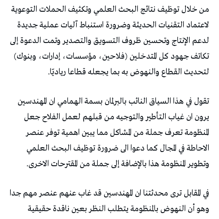
من خلال توظيف نتائج البحث العلمي وتكثيف الحملات التوعوية
لاعتماد التقنيات الحديثة وضرورة استنباط آليات عملية جديدة
لدعم الإنتاج وتحسين ظروف التسويق والتصدير وتمت الدعوة إلى
تكاتف جهود كل المتدخلين (فلاحين، مؤسسات، إدارات، وبنوك)
لتحديث القطاع والنهوض به بما يجعله قطاعا رياديّا.
تقول في هذا السياق النائب بالبرلمان بسمة الهمامي ان المهندسين
يرون ان غياب التأطير والتوجيه من قبلهم لعمل الفلاح جعل
المنظومة تعرف جملة من المشاكل مما يبين اهمية توفر عنصر
الاحاطة في المجال كما دعوا الى ضرورة توظيف البحث العلمي
وتطوير المنظومة هذا بالإضافة إلى جملة من المقترحات الاخرى.
في المقابل ترى محدثتنا ان المهندسين قد غاب عنهم عنصر مهم جدا
وهو أن النهوض بالمنظومة يتطلب النظر بعين ناقدة حقيقية