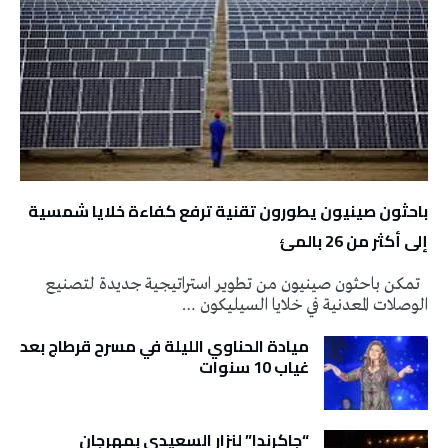
باحثون صينيون يطورون تقنية ترفع كفاءة خلايا شمسية
إلى أكثر من 26 بالمئ
تمكن باحثون صينيون من تطوير استراتيجية جديدة لتصنيع
الوصلات المعدنية في خلايا السيليكون …
ميادة الحناوي الليلة في مسرح قرطاج بعد
غياب 10 سنوات
“جاكرندا” لنزار السعيدي بمهرجان