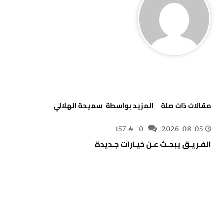
‫مقالات ذات صلة‬
‫‫المزيد بواسطة‬ ‬ سميحة الهلالي
157
0
2026-08-05
الفـريـق‭ ‬يبحـث‭ ‬عـن‭ ‬خيـارات‭ ‬جـديدة