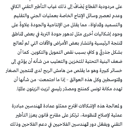
على مردودية القطاع يُضَافُ إلى ذلك غياب التأطير التقني الكافي
وعدم تعصير وسائل الإنتاج الخاصة بعمليات الجني والتقليم
والتسميد والمداواة، مما يقلل من الإنتاجية والجودة عِلاوةً على
وجود إشكاليات أخرى مثل تدهور جودة التربة في بعض المناطق
المنتجة الرئيسية وانتشار بعض الأمراض والآفات التي لم تُعالج
بشكل جذريٍّ و كافٍ بسبب نقص التمويل والتكوين. كما أن
ضعف البنية التحتية للتخزين والتعليب من شأنه أن يؤدّي إلى
خسائر كبيرة وهو ما يقلص من هامش الربح لدى المنتجين الصغار
والمتوسطين وكل هذه العوائق – إذا ما اجتمعت- من شأنها أن
تهدد مكانة تونس كمنتج ومصدّر رئيسي لزيت الزيتون عالميًا.
و لمعالجة هذه الإشكالات اقترح ممثلو عمادة المهندسين مبادرة
عملية لإصلاح المنظومة، ترتكز على مقترح قانون يعزز التأطير
التقني ويفعّل دور المهندسين الفلاحيين في دعم الفلاحين وذلك