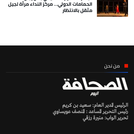
الحمامات الدولي… مركز النداء مرآة لجيل
مثقل بالانتظار
تونس الطقس
من نحن
الرئيس المدير العام: سعيد بن كريم
رئيس التحرير المساعد : المنصف عويساوي
تحرير الواب: منيرة رزقي