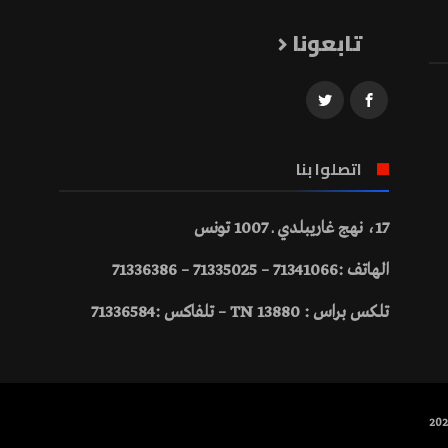
تابعونا
اتصلوا بنا
17، نهج غاريبلدي ـ 1007 تونس
الهاتف :71341066 – 71335025 – 71336386
تلكس براس : 13880 TN – تلفاكس :71336584