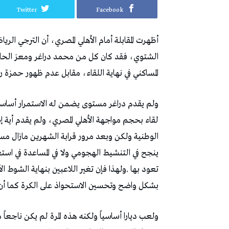
Twitter
Facebook
أظهرت‭ ‬المقابلة‭ ‬أمام‭ ‬الأهلي‭ ‬المصري،‭ ‬أن‭ ‬
‬المساكني‭ ‬في‭ ‬نهاية‭ ‬اللقاء،‭ ‬مقابل‭ ‬عدم‭ ‬ظهور‭ ‬حمزة‭ ‬رفيع‭ ‬في‭ ‬هذه‭ ‬المباراة‭.‬
‬بشكل‭ ‬واضح‭ ‬وتحسين‭ ‬الاستحواذ‭ ‬على‭ ‬الكرة‭ ‬كما‭ ‬أن‭ ‬كايتا‭ ‬أحبط‭ ‬قوة‭ ‬الأهلي‭ ‬على‭ ‬الجهة‭ ‬اليسرى‭ ‬لهجومه‭.‬