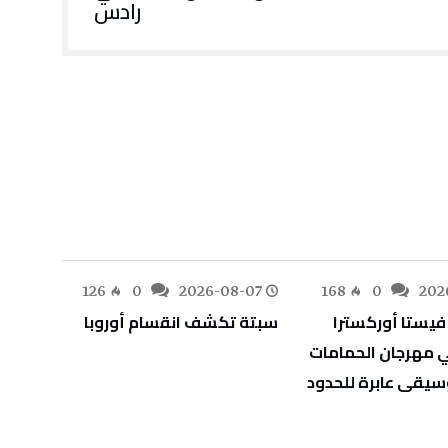
رادس
-07
126
0
2026-08-07
168
0
202
سبتة‭ ‬تكشف‭ ‬انقسام‭ ‬أوروبا
‬أوراق‭ ‬اعتماد