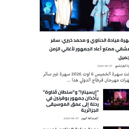
رة ميادة الحناوي و محمد خيري: سفر
شقي ممتع أعاد الجمهور لأغاني الزمن
جميل
 الطرابلسي
2026-08-07
كانت سهرة الخميس 6 اوت 2026 سهرة غير سائر
رات مهرجان قرطاج الدولي هذا …
“إيسينارا” و”سلطان ڤناوة”
يأخذان جمهور بوقرنين في
رحلة إلى عمق الموسيقى
الجزائرية
‭ ‬الصحافة‭ ‬اليوم
2026-08-07