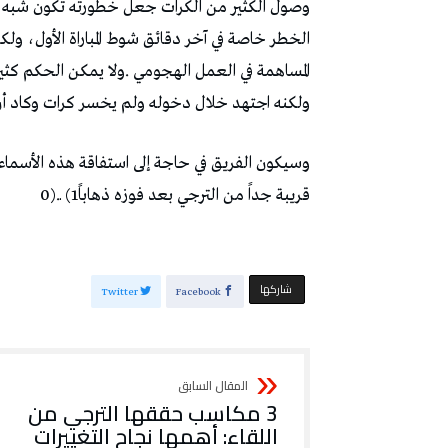
‬ولكنه‭ ‬اجتهد‭ ‬خلال‭ ‬دخوله‭ ‬ولم‭ ‬يخسر‭ ‬كرات‭ ‬وكاد‭ ‬أن‭ ‬يسجل‭.‬
‬قريبة‭ ‬جداً‭ ‬من‭ ‬الترجي‭ ‬بعد‭ ‬فوزه‭ ‬ذهاباً‭ (‬1ـ0‭).‬
‫‫ شاركها‬
Twitter
Facebook
3 مكاسب حققها الترجي من
اللقاء: أهمها نجاح التغييرات