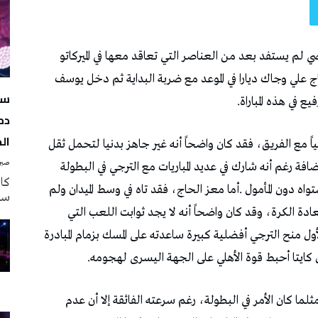
سه
دم
ال
صبرة
سه