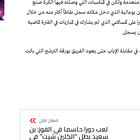
لعب دورا حاسما في الفوز: بن
سعيد بطل “الكلين شيت” في