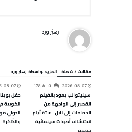
زهيّر‭ ‬ورد
‫مقالات ذات صلة‬
‫‫المزيد بواسطة‬ ‬ زهيّر‭ ‬ورد
6-08-07
178
0
2026-08-07
78
0
‬والذّاكرة
‬جديدة