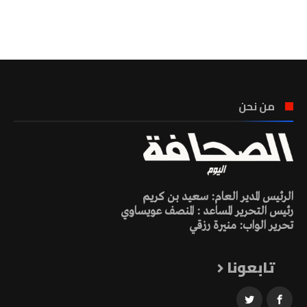
تونس الطقس
من نحن
الرئيس المدير العام: سعيد بن كريم
رئيس التحرير المساعد : المنصف عويساوي
تحرير الواب: منيرة رزقي
تابعونا