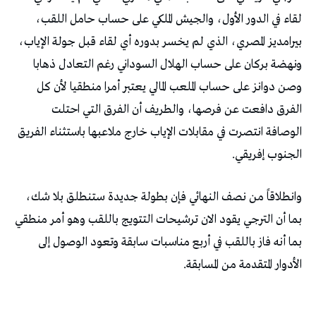
‬الجنوب‭ ‬إفريقي‭.‬
‬الأدوار‭ ‬المتقدمة‭ ‬من‭ ‬المسابقة‭.‬