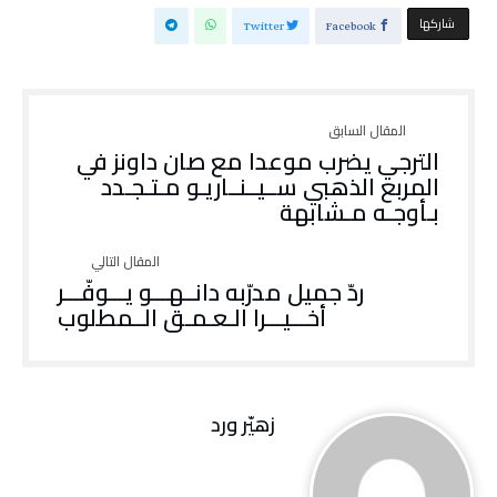
‫‫ شاركها‬
Twitter
Facebook
‬بـأوجـه‭ ‬مـشابهة
‬أخـــيـــرا‭ ‬الـعـمـق‭ ‬الــمطلوب
زهيّر‭ ‬ورد