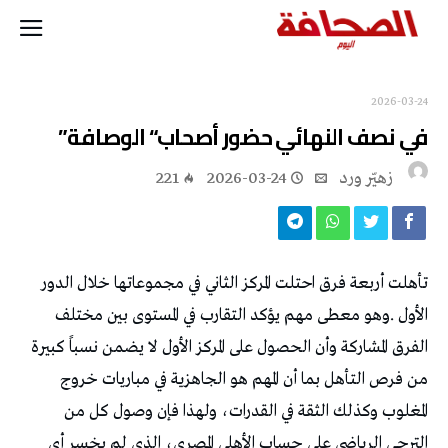
2026-03-24
في‭ ‬نصف‭ ‬النهائي حضور‭ ‬أصحاب‭ “‬الوصافة‭”‬
زهيّر‭ ‬ورد
2026-03-24
221