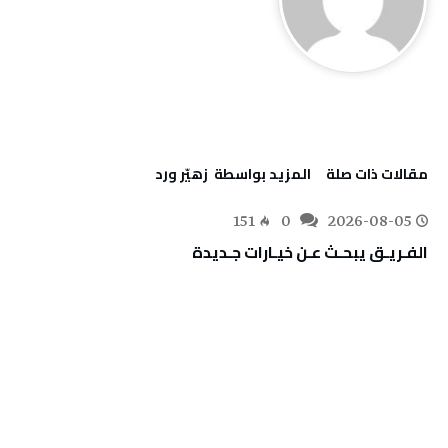
‫مقالات ذات صلة‬
‫‫المزيد بواسطة‬ ‬ زهيّر‭ ‬ورد
151
0
2026-08-05
الفـريـق‭ ‬يبحـث‭ ‬عـن‭ ‬خيـارات‭ ‬جـديدة