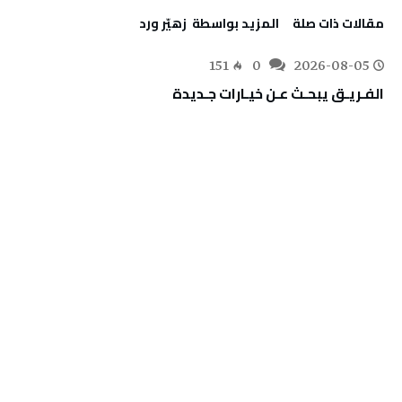
‫مقالات ذات صلة‬
‫‫المزيد بواسطة‬ ‬ زهيّر‭ ‬ورد
151
0
2026-08-05
الفـريـق‭ ‬يبحـث‭ ‬عـن‭ ‬خيـارات‭ ‬جـديدة