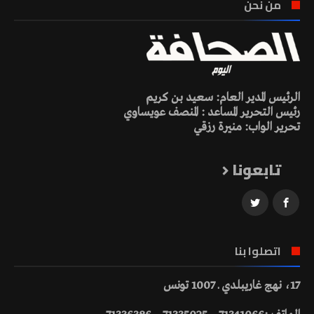
من نحن
الرئيس المدير العام: سعيد بن كريم
رئيس التحرير المساعد : المنصف عويساوي
تحرير الواب: منيرة رزقي
تابعونا
اتصلوا بنا
17، نهج غاريبلدي ـ 1007 تونس