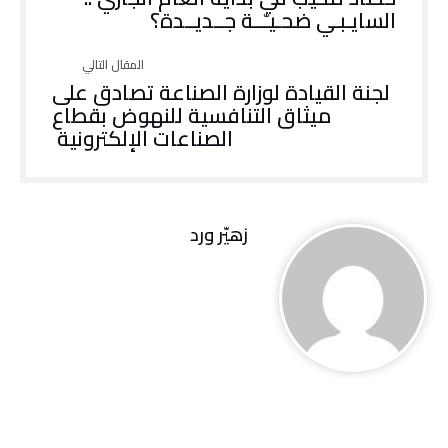
‬السايـبـي‭ ‬ضحـيـّــة‭ ‬جــديــدة؟
لجنة القيادة لوزارة الصناعة تصادق على
ميثاق التنافسية للنهوض بقطاع
الصناعات الإلكترونية
زهيّر‭ ‬ورد