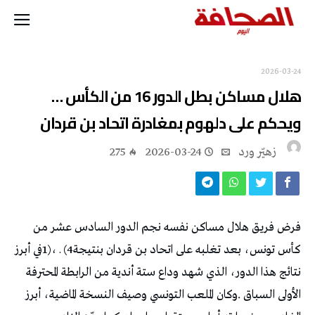
2026-03-24
ويحكم‭ ‬على‭ ‬دلهوم‭ ‬بمغادرة‭ ‬اتحاد‭ ‬بن‭ ‬قردان
زهيّر‭ ‬ورد
2026-03-24
275