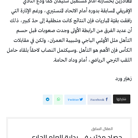
‬اللقب‭ ‬الترجي‭ ‬الرياضي،‭ ‬أمام‭ ‬وداد‭ ‬الحامة‭.‬
زهيّر‭ ‬ورد
‫‫ شاركها‬
Twitter
Facebook
حصاد‭ ‬مخيّب‭ ‬في‭ ‬بداية‭ ‬العام‭ ‬الجاري ‭..