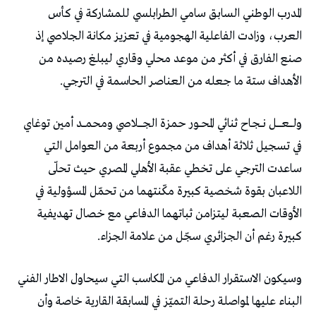
‬الأهداف‭ ‬ستة‭ ‬ما‭ ‬جعله‭ ‬من‭ ‬العناصر‭ ‬الحاسمة‭ ‬في‭ ‬الترجي‭. ‬
‬كبيرة‭ ‬رغم‭ ‬أن‭ ‬الجزائري‭ ‬سجّل‭ ‬من‭ ‬علامة‭ ‬الجزاء‭.‬