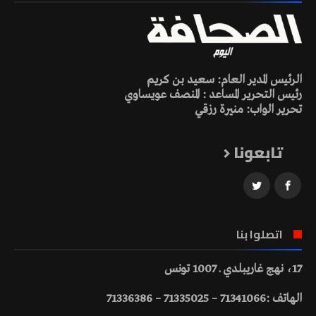
الرئيس المدير العام: سعيد بن كريم
رئيس التحرير المساعد : المنصف عويساوي
تحرير الواب: منيرة رزقي
تابعونا
اتصلوا بنا
17، نهج غاريبلدي ـ 1007 تونس
الهاتف :71341066 – 71335025 – 71336386