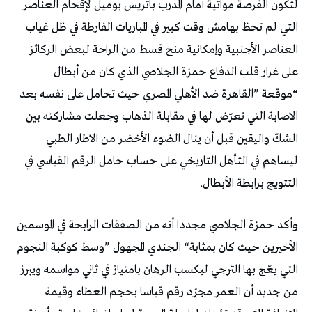
‬التتويج‭ ‬برابطة‭ ‬الأبطال‭. ‬