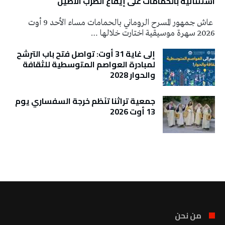
استثنائية بالحمامات على إيقاع الطرب الأصيل
عاش جمهور المسرح الروماني بالحمامات مساء الأحد 9 أوت
2026 سهرة موسيقية اختارت خلالها …
إلى غاية 31 أوت: تواصل فتح باب الترشح
لمبادرة العواصم المتوسطية للثقافة
والحوار 2028
جمعية تراثنا تنَظم خرجة السفساري يوم
13 أوت 2026
تونس الطقس
من نحن