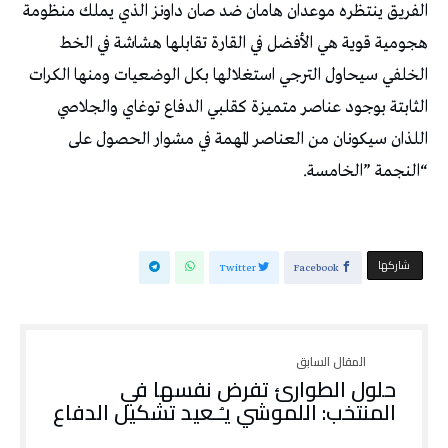
“‬النجمة‭” ‬الخامسة‭. ‬
‫‫ شاركها‬
Twitter
Facebook
حلول الطوارئ تفرض نفسها في
المنتخب: اللموشي يـُـعيد تشكيل الدفاع