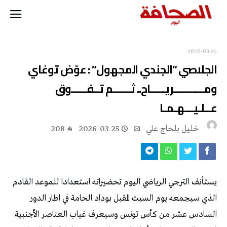
2026-03-25
الجلاصي “الجندي المجهول” : عوّض توغاي
ومــــــــــريـــــاح.. ثــــــم تــفـــــوق
عــلـيـــهـمـا
خليل‭ ‬بلحاج‭ ‬علي
2026-03-25
208