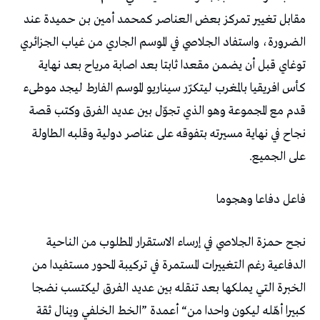
‬على‭ ‬الجميع‭. ‬
فاعل‭ ‬دفاعا‭ ‬وهجوما