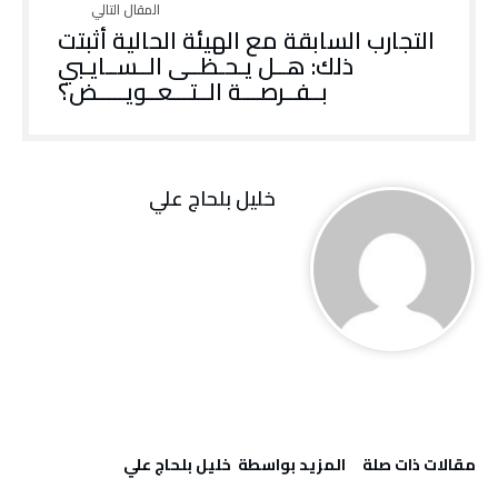
التجارب السابقة مع الهيئة الحالية أثبتت
ذلك: هــل يـحـظــى الــســايـبي
بــفــرصـــة الــتـــعــويـــــض؟
خليل‭ ‬بلحاج‭ ‬علي
‫مقالات ذات صلة‬
‫‫المزيد بواسطة‬ ‬ خليل‭ ‬بلحاج‭ ‬علي