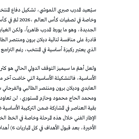
‬الذي‭ ‬يعتبر‭ ‬ركيزة‭ ‬أساسية‭ ‬في‭ ‬المنتخب،‭ ‬رغم‭ ‬التراجع‭ ‬الذي‭ ‬شهده‭ ‬ترتيبه‭ ‬بين‭ ‬المدافعين‭ ‬منذ‭ ‬إصابته‭ ‬في‭ ‬العام‭ ‬الماضي‭.‬
‬الأخيرة،‭ ‬بعد‭ ‬قبول‭ ‬الأهداف‭ ‬في‭ ‬كل‭ ‬المباريات‭ (‬6‭ ‬أهداف‭ ‬في‭ ‬أربع‭ ‬مباريات‭).‬