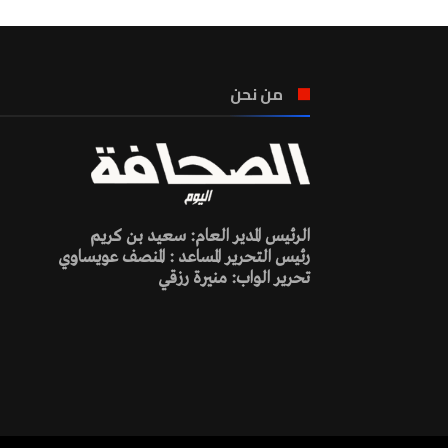
من نحن
الرئيس المدير العام: سعيد بن كريم
رئيس التحرير المساعد : المنصف عويساوي
تحرير الواب: منيرة رزقي