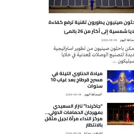
حثون صينيون يطورون تقنية ترفع كفاءة
يا شمسية إلى أكثر من 26 بالمئ
2026-08-06
كن باحثون صينيون من تطوير استراتيجية
دة لتصنيع الوصلات المعدنية في خلايا
سيليكون …
ميادة الحناوي الليلة في
مسرح قرطاج بعد غياب 10
سنوات
‭ ‬الصحافة‭ ‬اليوم
2026-08-06
“جاكرندا” لنزار السعيدي
بمهرجان الحمامات الدولي…
مركز النداء مرآة لجيل مثقل
بالانتظار
لطيفة بن عمارة
2026-08-06