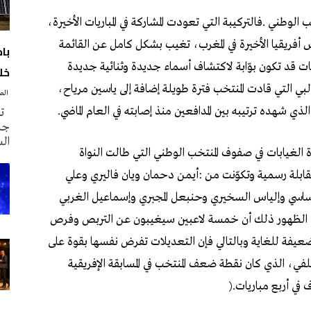
با
خلا
‭ ‬الصحافة‭ ‬اليوم
تم
جدي
ال