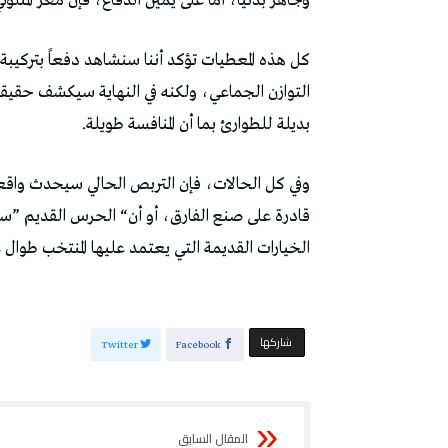
‬وجاهز‭ ‬بدنياً،‭ ‬أما‭ ‬على‭ ‬يمين‭ ‬الدفاع،‭ ‬فإن‭ ‬معز‭ ‬المثلوثي‭ ‬هو‭ ‬الأقرب‭ ‬ليكون‭ ‬أساساً‭ ‬في‭ ‬غياب‭ ‬يان‭ ‬فاليري‭.‬
‬بديلة‭ ‬للطوارئ‭ ‬بما‭ ‬أن‭ ‬المنافسة‭ ‬طويلة‭.‬
‬الخيارات‭ ‬القديمة‭ ‬التي‭ ‬يعتمد‭ ‬عليها‭ ‬المنتخب‭ ‬طوال‭ ‬عديد‭ ‬المواسم‭.‬
‫‫ شاركها‬
Twitter
Facebook