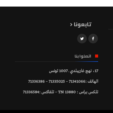
تابعونا
اتصلوا بنا
17، نهج غاريبلدي ـ 1007 تونس
الهاتف :71341066 – 71335025 – 71336386
تلكس براس : 13880 TN – تلفاكس :71336584