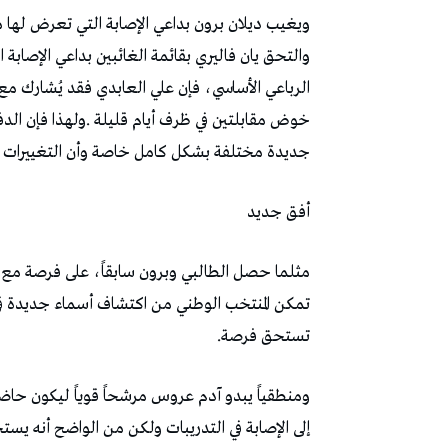
‬جديدة‭ ‬مختلفة‭ ‬بشكل‭ ‬كامل‭ ‬خاصة‭ ‬وأن‭ ‬التغييرات‭ ‬قد‭ ‬تشمل‭ ‬مركز‭ ‬حراسة‭ ‬المرمى‭.‬
أفق‭ ‬جديد
‬تستحق‭ ‬فرصة‭.‬