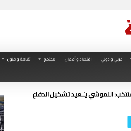
عربي و دولي
اقتصاد و أعمال
مجتمع
ثقافة و فنون
تخب: اللموشي يـُـعيد تشكيل الدفاع