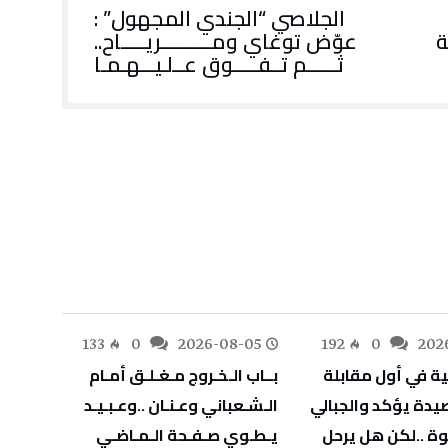
الجلاصي “الجندي المجهول” :
عوّض توغاي ومــــــــــريـــــاح..
ثــــــم تــفـــــوق عــلـيـــهـمـا
-05
133
0
2026-08-05
192
0
202
‬يـطـوي‭ ‬صـفـحة‭ ‬الـمـاضـي
‬يهدّد‭ ‬صحة‭ ‬أطفالنا