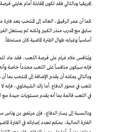
‬إفريقيا‭ ‬وبالتالي‭ ‬فقد‭ ‬تكون‭ ‬المقابلة‭ ‬أمام‭ ‬هايتي‭ ‬فرصة‭ ‬بالنسبة‭ ‬إليه‭ ‬من‭ ‬أجل‭ ‬إظهار‭ ‬حقيقة‭ ‬مستواه‭.‬
‬أساسياً‭ ‬وغيابه‭ ‬طوال‭ ‬الفترة‭ ‬الماضية‭ ‬كان‭ ‬مستحقاً‭.‬
‬في‭ ‬اللعب‭ ‬قائمة‭ ‬بما‭ ‬أنه‭ ‬يقدم‭ ‬مستويات‭ ‬جيدة‭ ‬مع‭ ‬الاتحاد‭ ‬المنستيري‭.‬