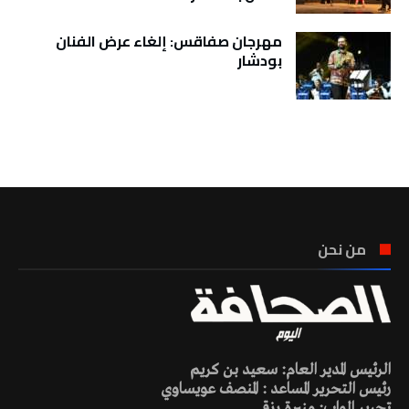
مهرجان صفاقس: إلغاء عرض الفنان
بودشار
تونس الطقس
من نحن
الرئيس المدير العام: سعيد بن كريم
رئيس التحرير المساعد : المنصف عويساوي
تحرير الواب: منيرة رزقي