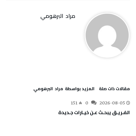
مراد‭ ‬ البرهومي
‫مقالات ذات صلة‬
‫‫المزيد بواسطة‬ ‬ مراد‭ ‬ البرهومي
151
0
2026-08-05
الفـريـق‭ ‬يبحـث‭ ‬عـن‭ ‬خيـارات‭ ‬جـديدة