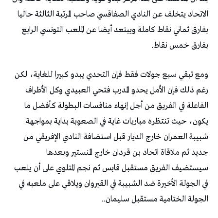
‬بفارق‭ ‬خمس‭ ‬نقاط‭.‬
‬الجولة‭ ‬الختامية‭ ‬مستقبل‭ ‬سليمان‭..‬