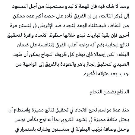
‬جديد‭ ‬بعد‭ ‬عثراته‭ ‬الأخيرة‭.‬
الدفاع‭ ‬يضمن‭ ‬النجاح