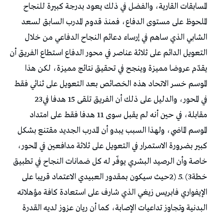
‬في‭ ‬المحور،‭ ‬والدليل‭ ‬على‭ ‬ذلك‭ ‬أن‭ ‬الفريق‭ ‬تلقى‭ ‬15‭ ‬هدفا‭ ‬في‭ ‬23‭