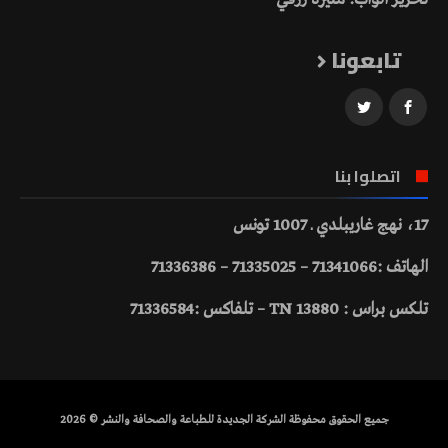
تابعونا
اتصلوا بنا
17، نهج غاريبلدي ـ 1007 تونس
الهاتف :71341066 – 71335025 – 71336386
تلكس براس : 13880 TN – تلفاكس :71336584
جميع الحقوق محفوظة الشركة الجديدة للطباعة والصحافة والنشر © 2026