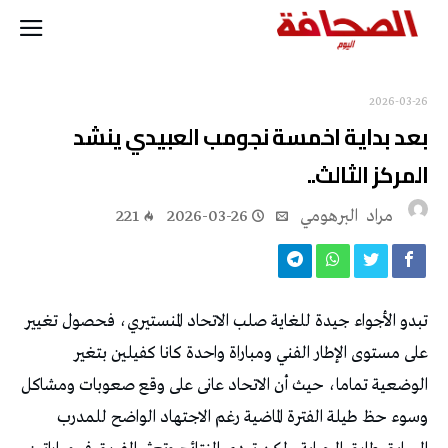
2026-03-26
‬المركز‭ ‬الثالث‭..‬
مراد‭ ‬ البرهومي
2026-03-26
221