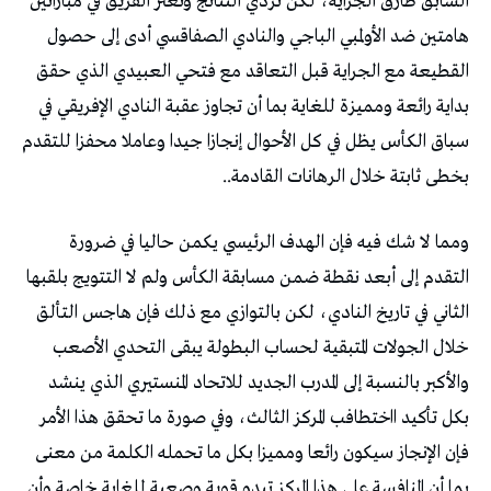
‬بخطى‭ ‬ثابتة‭ ‬خلال‭ ‬الرهانات‭ ‬القادمة‭..‬