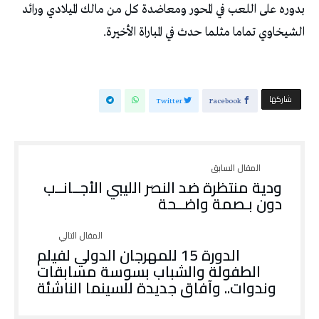
‬الشيخاوي‭ ‬تماما‭ ‬مثلما‭ ‬حدث‭ ‬في‭ ‬المباراة‭ ‬الأخيرة‭.‬
‫‫ شاركها‬
Twitter
Facebook
ودية منتظرة ضد النصر الليبي الأجــانــب
دون بـصمة واضــحة
الدورة 15 للمهرجان الدولي لفيلم
الطفولة والشباب بسوسة مسابقات
وندوات.. وآفاق جديدة للسينما الناشئة