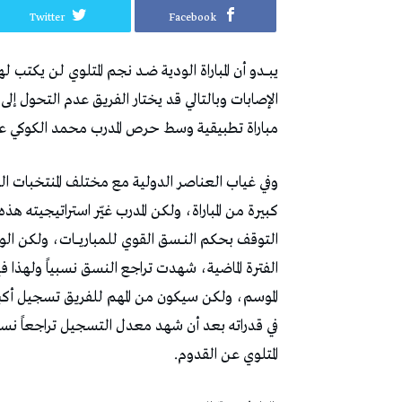
Twitter
Facebook
‬مباراة‭ ‬تطبيقية‭ ‬وسط‭ ‬حرص‭ ‬المدرب‭ ‬محمد‭ ‬الكوكي‭ ‬على‭ ‬دعم‭ ‬المكاسب‭ ‬الجماعية‭. ‬
‬المتلوي‭ ‬عن‭ ‬القدوم‭. ‬