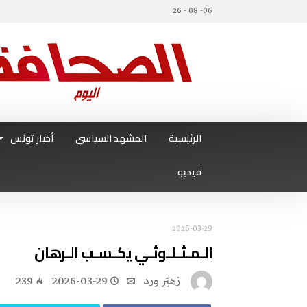
06- 08 - 26
الرئيسية
المشهد السياسي
أخبار تونس
فيديو
2026-03-29
الـمـثـلـوثـي يكـسـب الـرهان
زهيّر‭ ‬ورد
2026-03-29
239