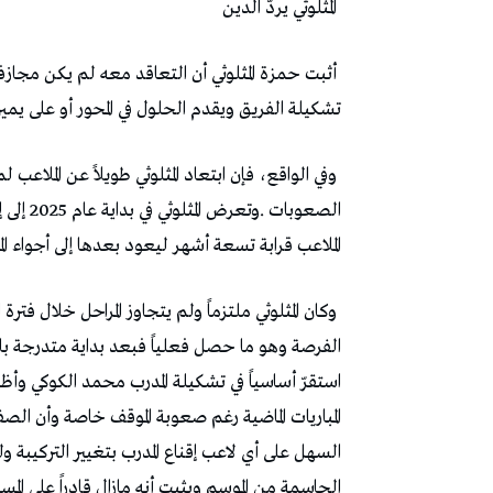
‭ ‬المثلوثي‭ ‬يردّ‭ ‬الدين
‬تشكيلة‭ ‬الفريق‭ ‬ويقدم‭ ‬الحلول‭ ‬في‭ ‬المحور‭ ‬أو‭ ‬على‭ ‬يمين‭ ‬الدفاع‭ ‬في‭ ‬حال‭ ‬احتاج‭ ‬المدرب‭ ‬إليه‭ ‬في‭ ‬هذا‭ ‬المركز‭.‬
‬الملاعب‭ ‬قرابة‭ ‬تسعة‭ ‬أشهر‭ ‬ليعود‭ ‬بعدها‭ ‬إلى‭ ‬أجواء‭ ‬الملعب‭ ‬راغباً‭ ‬في‭ ‬التعويض‭.‬