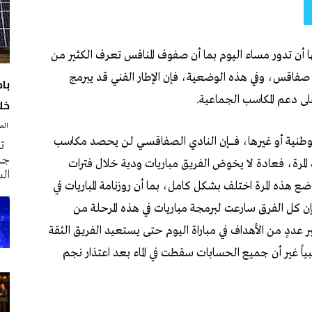
با
خلا
‭ ‬الصحافة‭ ‬اليوم
تم
جدي
ال