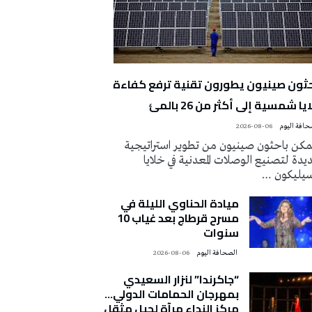
حثون صينيون يطورون تقنية ترفع كفاءة
يا شمسية إلى أكثر من 26 بالمئ
2026-08-06
كن باحثون صينيون من تطوير استراتيجية
دة لتصنيع الوصلات المعدنية في خلايا
سيليكون …
ميادة الحناوي الليلة في
مسرح قرطاج بعد غياب 10
سنوات
‭ ‬الصحافة‭ ‬اليوم
2026-08-06
“جاكرندا” لنزار السعيدي
بمهرجان الحمامات الدولي…
مركز النداء مرآة لجيل مثقل