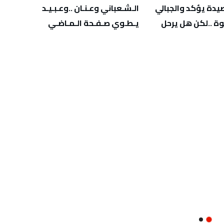
‬يـطـوي‭ ‬صـفـحة‭ ‬الـمـاضـي
‬يهدّد‭ ‬صحة‭ ‬أطفالنا