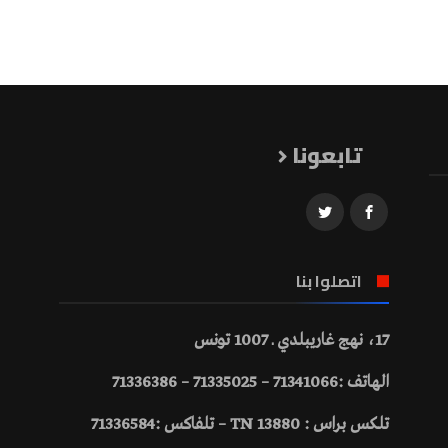
تابعونا
اتصلوا بنا
17، نهج غاريبلدي ـ 1007 تونس
الهاتف :71341066 – 71335025 – 71336386
تلكس براس : 13880 TN – تلفاكس :71336584