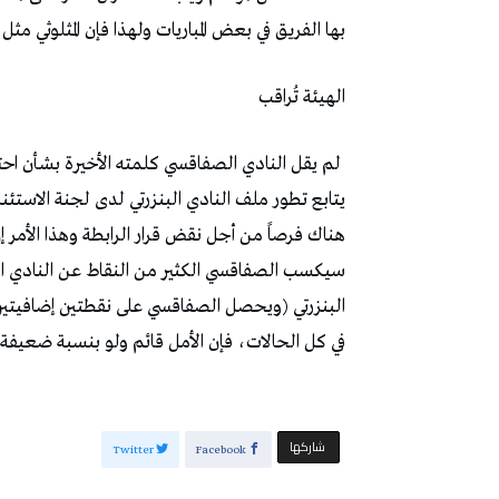
‬بها‭ ‬الفريق‭ ‬في‭ ‬بعض‭ ‬المباريات‭ ‬ولهذا‭ ‬فإن‭ ‬المثلوثي‭ ‬مثل‭ ‬علي‭ ‬معلول‭ ‬كسب‭ ‬التحدي‭. ‬
الهيئة‭ ‬تُراقب
‬في‭ ‬كل‭ ‬الحالات،‭ ‬فإن‭ ‬الأمل‭ ‬قائم‭ ‬ولو‭ ‬بنسبة‭ ‬ضعيفة‭.‬
‫‫ شاركها‬
Twitter
Facebook