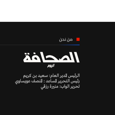
من نحن
الرئيس المدير العام: سعيد بن كريم
رئيس التحرير المساعد : المنصف عويساوي
تحرير الواب: منيرة رزقي