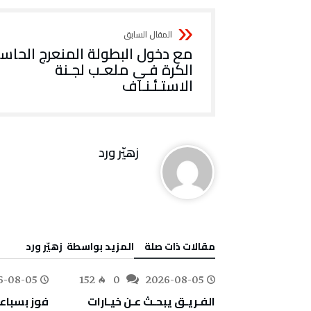
مع دخول البطولة المنعرج الحاس
الكرة فـي ملعـب لجـنة
الاستـئـنـاف
زهيّر‭ ‬ورد
‫مقالات ذات صلة‬
‫‫المزيد بواسطة‬ ‬ زهيّر‭ ‬ورد
6-08-05
152
0
2026-08-05
175
0