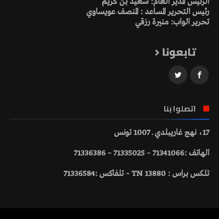
الرئيس المدير العام: سعيد بن كريم
رئيس التحرير المساعد : المنصف عويساوي
تحرير الواب: منيرة رزقي
تابعونا
اتصلوا بنا
17، نهج غاريبلدي ـ 1007 تونس
الهاتف :71341066 – 71335025 – 71336386
تلكس براس : 13880 TN – تلفاكس :71336584