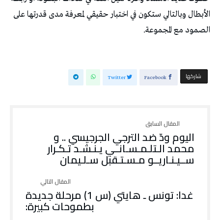
‬الصمود‭ ‬مع‭ ‬المجموعة‭. ‬
‫‫ شاركها‬
Twitter
Facebook
اليوم ودّ ضد الترجي الجرجيسي .. و
محمد الـتلـمـسـانــي يـنـشـد تـكـرار
ســيـنـاريــو مـسـتـقبل سـلـيمان
غدا: تونس ـ هايتي (س 1) مرحلة جديدة
بطموحات كبيرة: