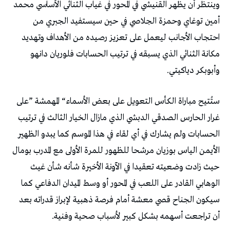
‬وأبوبكر‭ ‬دياكيتي‭.‬
‬أن‭ ‬تراجعت‭ ‬أسهمه‭ ‬بشكل‭ ‬كبير‭ ‬لأسباب‭ ‬صحية‭ ‬وفنية‭.‬