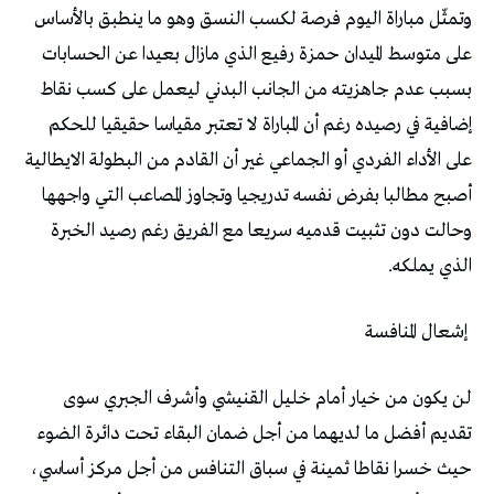
‬الذي‭ ‬يملكه‭. ‬
‭ ‬إشعال‭ ‬المنافسة