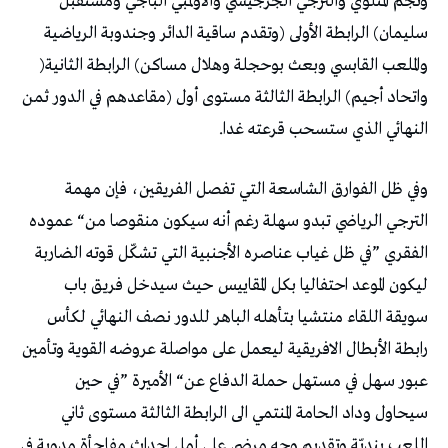
‬والملعب‭ ‬القابسي‭ ‬وبعث‭ ‬بوحجلة‭ ‬وهلال‭ ‬مساكن‭ (‬الرابطة‭ ‬الثانية‭)
‬النهائي‭ ‬الذي‭ ‬ستسحب‭ ‬قرعته‭ ‬غدا‭.‬
‬سيحاول‭ ‬وداد‭ ‬الحامة‭ ‬المنتمي‭ ‬الى‭ ‬الرابطة‭ ‬الثالثة‭ ‬مستوى‭ ‬ثاني‭