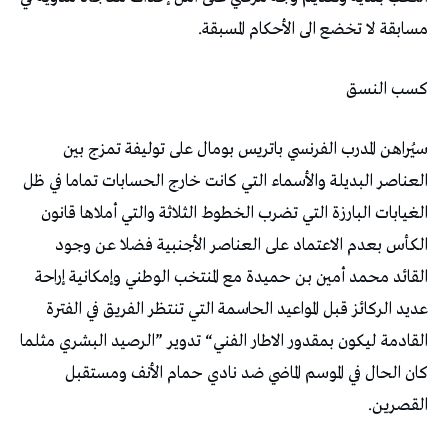
‬مسابقة‭ ‬لا‭ ‬تخضع‭ ‬الى‭ ‬الأحكام‭ ‬المسبقة‭.‬
كسب‭ ‬النسق‭ ‬
‬القصرين‭. ‬