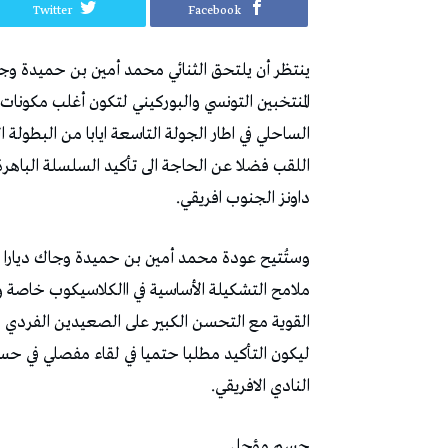
Twitter
Facebook
‬داونز‭ ‬الجنوب‭ ‬افريقي‭. ‬
‬النادي‭ ‬الافريقي‭. ‬
حسم‭ ‬مؤجل