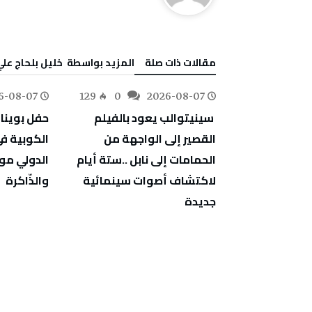
‫مقالات ذات صلة‬
‫‫المزيد بواسطة‬ ‬ خليل‭ ‬بلحاج‭ ‬علي
6-08-07
129
0
2026-08-07
77
0
‬والذّاكرة
‬جديدة