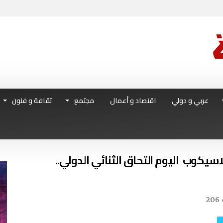
عربي و دولي
اقتصاد و أعمال
مجتمع
ثقافة و فنون
عودتهما‭ ‬ستحسم‭ ‬الخيارات‭ ‬في‭ ‬االكلاسيكوب‭ ‬ اليوم‭ ‬التحاق‭ ‬الثنائي‭ ‬الدولي‭ ..
206