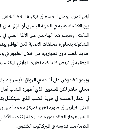
‬الثالث،‭ ‬وسيطر‭ ‬هذا‭ ‬الهاجس‭ ‬على‭ ‬الاطار‭ ‬الفني‭ ‬في‭ ‬لقاء‭ ‬الاياب‭ ‬ضد‭ ‬الأهلي‭ ‬المصري‭ ‬قبل‭ ‬أن‭ ‬يبدّد‭
‬الوطنية‭ ‬في‭ ‬تربص‭ ‬كندا‭ ‬ضد‭ ‬نظيره‭ ‬الهايتي‭ ‬ليكتسب‭ ‬الثوابت‭ ‬التي‭ ‬تجعله‭ ‬قادرا‭ ‬على‭ ‬تقديم‭ ‬الإضافة‭ ‬المطلوبة‭. ‬
‬اللازمة‭ ‬منذ‭ ‬قدومه‭ ‬في‭ ‬االميركاتوب‭ ‬الشتوي‭. ‬