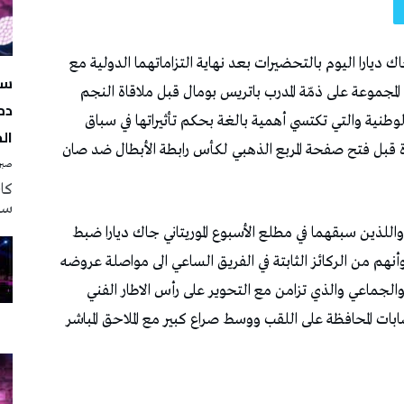
سه
دم
ال
صبرة
سه