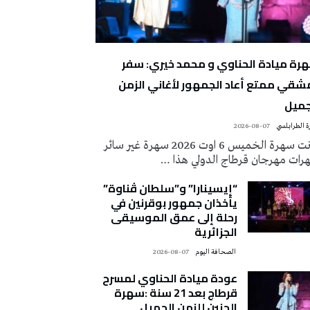
رة ميادة الحناوي و محمد خيري: سفر
شقي ممتع أعاد الجمهور لأغاني الزمن
جميل
 الطرابلسي
2026-08-07
كانت سهرة الخميس 6 اوت 2026 سهرة غير سائر
رات مهرجان قرطاج الدولي هذا …
“إيسينارا” و”سلطان ڤناوة”
يأخذان جمهور بوقرنين في
رحلة إلى عمق الموسيقى
الجزائرية
‭ ‬الصحافة‭ ‬اليوم
2026-08-07
عودة ميادة الحناوي لمسرح
قرطاج بعد 21 سنة :سهرة
الحنين للزمن الجميل