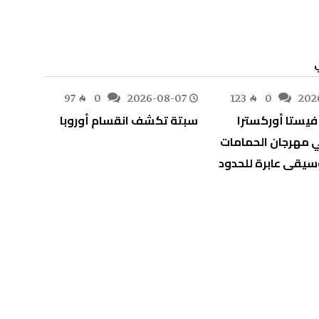
-07
97
0
2026-08-07
123
0
202
سبتة‭ ‬تكشف‭ ‬انقسام‭ ‬أوروبا
‬أوراق‭ ‬اعتماد