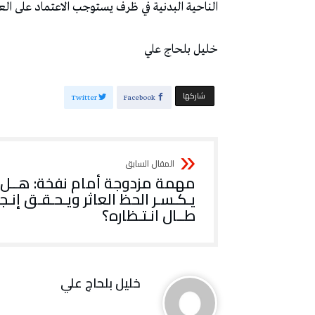
‬الناحية‭ ‬البدنية‭ ‬في‭ ‬ظرف‭ ‬يستوجب‭ ‬الاعتماد‭ ‬على‭ ‬العناصر‭ ‬الأكثر‭ ‬حضورا‭ ‬لكسب‭ ‬الرهانات‭ ‬المتعدّدة‭. ‬
خليل‭ ‬بلحاج‭ ‬علي
‫‫ شاركها‬
Twitter
Facebook
مهمة مزدوجة أمام نفخة: هــل
يـكـسـر الحظ العاثر ويـحـقـق إنـجـا
طــال انـتـظاره؟
خليل‭ ‬بلحاج‭ ‬علي