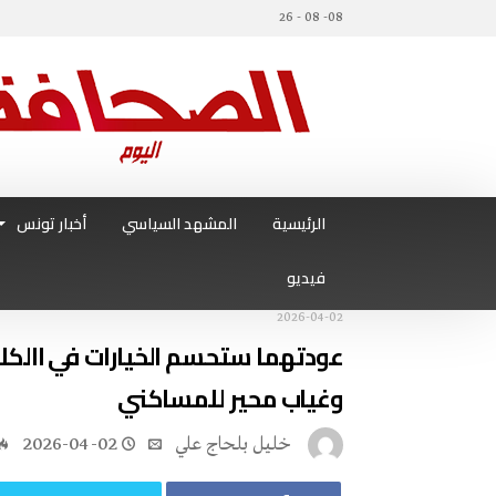
08- 08 - 26
الرئيسية
المشهد السياسي
أخبار تونس
فيديو
2026-04-02
‬وغياب‭ ‬محير‭ ‬للمساكني
خليل‭ ‬بلحاج‭ ‬علي
2026-04-02