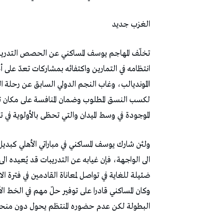
الغزب‭ ‬جديد
‬الموجودة‭ ‬في‭ ‬وسط‭ ‬الميدان‭ ‬والتي‭ ‬تحظى‭ ‬بالأولوية‭ ‬في‭ ‬ترتيب‭ ‬الخيارات‭. ‬