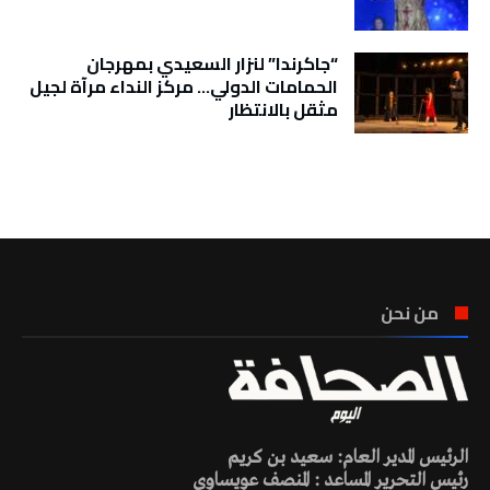
“جاكرندا” لنزار السعيدي بمهرجان
الحمامات الدولي… مركز النداء مرآة لجيل
مثقل بالانتظار
تونس الطقس
من نحن
الرئيس المدير العام: سعيد بن كريم
رئيس التحرير المساعد : المنصف عويساوي