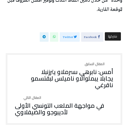
‬الموقعة‭ ‬القارية‭. ‬
‫‫ شاركها‬
Twitter
Facebook
أمس: ‭ ‭ ‬البنزرتي‭ ‬والمرسى‭ ‬يهربان‭
‬ومستقبل‭ ‬سليمان‭ ‬والأولمبي‭ ‬الباجي‭
‬يغرقان
في مواجهة الملعب التونسي الأولى
لأديبوجو والضيفلاوي