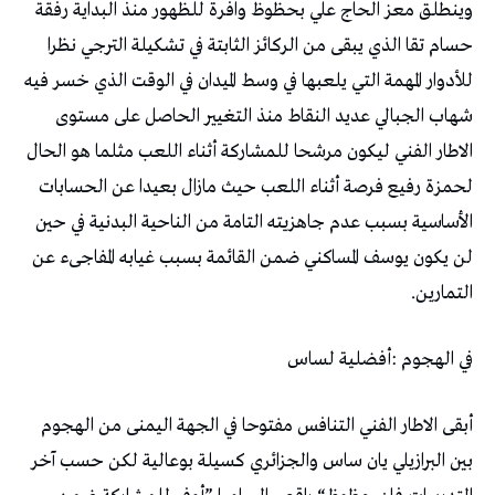
‬التمارين‭. ‬
في‭ ‬الهجوم‭: ‬أفضلية‭ ‬لساس