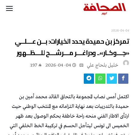
2026-04-04
تمركز بن حميدة يحدد الخيارات: بــن عـــلــي
«جـــوكـار».. ودراغـــر مـــرشـــح للـــظــهور
خليل‭ ‬بلحاج‭ ‬علي
2026-04-04
197