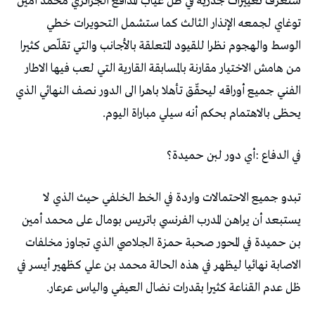
‬يحظى‭ ‬بالاهتمام‭ ‬بحكم‭ ‬أنه‭ ‬سيلي‭ ‬مباراة‭ ‬اليوم‭. ‬
في‭ ‬الدفاع‭: ‬أي‭ ‬دور‭ ‬لبن‭ ‬حميدة؟‭ ‬
‬ظل‭ ‬عدم‭ ‬القناعة‭ ‬كثيرا‭ ‬بقدرات‭ ‬نضال‭ ‬العيفي‭ ‬والياس‭ ‬عرعار‭.‬