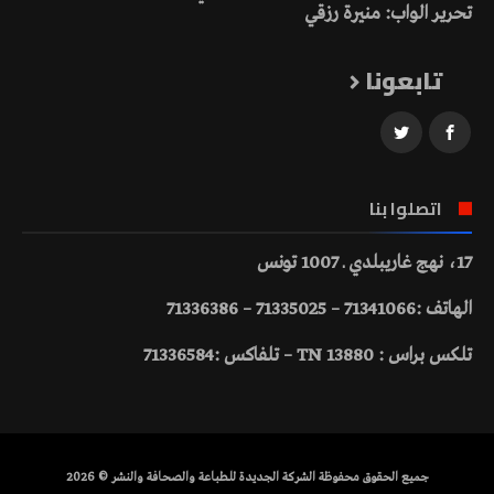
تحرير الواب: منيرة رزقي
تابعونا
اتصلوا بنا
17، نهج غاريبلدي ـ 1007 تونس
الهاتف :71341066 – 71335025 – 71336386
تلكس براس : 13880 TN – تلفاكس :71336584
جميع الحقوق محفوظة الشركة الجديدة للطباعة والصحافة والنشر © 2026