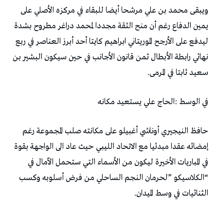
‬سعيد‭ ‬ثابتا‭ ‬في‭ ‬المرمى‭. ‬
في‭ ‬الوسط‭: ‬الحاج‭ ‬علي‭ ‬يستعيد‭ ‬مكانه
‬الثنائيات‭ ‬في‭ ‬وسط‭ ‬الميدان‭. ‬