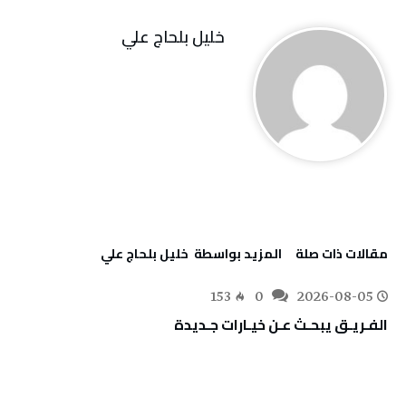
خليل‭ ‬بلحاج‭ ‬علي
‫مقالات ذات صلة‬
‫‫المزيد بواسطة‬ ‬ خليل‭ ‬بلحاج‭ ‬علي
153
0
2026-08-05
الفـريـق‭ ‬يبحـث‭ ‬عـن‭ ‬خيـارات‭ ‬جـديدة