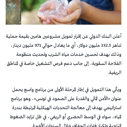
أعلن البنك الدولي عن إقرار تمويل مشروعين هامين بقيمة جملية
تناهز 332.5 مليون دولار، أي ما يعادل حوالي 971 مليون دينار،
وذلك بهدف تحسين خدمات مياه الشرب وتحديث منظومة
الفلاحة السقوية، إلى جانب دعم فرص التشغيل خاصة في المناطق
الريفية.
ويأتي هذا التمويل في إطار المرحلة الأولى من برنامج واسع يحمل
عنوان «الأمن المائي والقدرة على الصمود في تونس»، وهو برنامج
استراتيجي يهدف إلى معالجة التحديات الهيكلية المرتبطة بندرة
المياه، سواء في الوسط الحضري أو الريفي، في ظل تزايد الضغوط
المناخية وتكرار فترات الجفاف خلال السنوات الأخيرة.