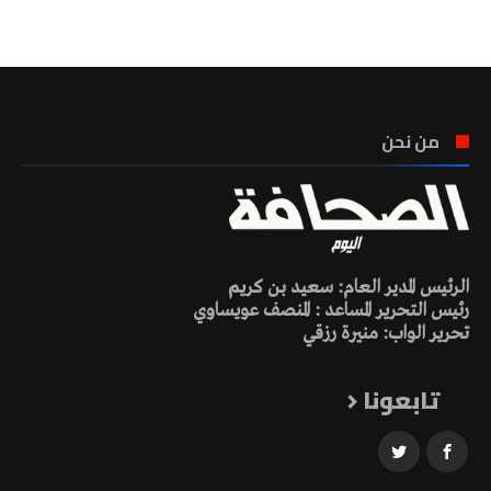
تونس الطقس
من نحن
الرئيس المدير العام: سعيد بن كريم
رئيس التحرير المساعد : المنصف عويساوي
تحرير الواب: منيرة رزقي
تابعونا