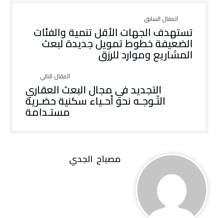
تستهدف الجهات الأقل تنمية والفئات
الضعيفة خطوط تمويل جديدة لبعث
المشاريع وموارد للرزق
التجديد في مجال البعث العقاري
التّـوجـه نحو أحـياء سكنية حضـرية
مستـدامة
مصباح ‭ ‬الجدي