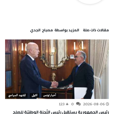
‫مقالات ذات صلة‬
‫‫المزيد بواسطة‬ ‬ مصباح ‭ ‬الجدي
أخبار تونس
الاولى
المشهد السياسي
123
0
2026-08-06
رئيس الجمهورية يستقبل رئيس اللّجنة الوطنيّة للصلح