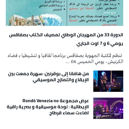
الدورة 33 من المهرجان الوطني لمصيف الكتاب بصفاقس
يومي 6 و 7 اوت الجاري
تنظم المكتبة الجهوية بصفاقس برنامجا ثقافيا و تنشيطيا بـ فضاء
الكرنيش، يومي الخميس 06 …
من هافانا إلى بوقرنين: سهرة جمعت بين
الإيقاع والتمازج الموسيقي
عرض مجموعة Rondò Venezia no
الإيطالية : لوحة موسيقية و بصرية راقية
اضاءت سماء قرطاج