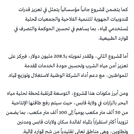
كما يتضمن المشروع جانباً مؤسساتياً يتمثل في تعزيز قدرات
المندوبيات الجهوية للتنمية الفلاحية والجمعيات المحلية
لمستخدمي المياه، بما يساهم في تحسين الحوكمة والتصرف في
الموارد الطبيعية.
أما المشروع الثاني، والمقدر تمويله بـ208.5 مليون دولار، فيركز على
تعزيز أمن مياه الشرب وتحسين جودة الخدمات المقدمة
للمواطنين، مع دعم أداء الشركة الوطنية لاستغلال وتوزيع المياه.
ومن أبرز مكونات هذا المشروع، التوسعة المرتقبة لمحطة تحلية مياه
البحر بالزارات في ولاية قابس، حيث سيتم رفع طاقتها الإنتاجية
من 50 ألف متر مكعب يومياً إلى 100 ألف متر مكعب، بما يضمن
تزويداً أكثر استقراراً بالمياه لفائدة سكان ولايات قابس ومدنين
وتطاوين، وهي مناطق تعاني تقليدياً من شح الموارد المائية.