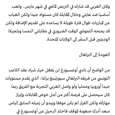
‬الوديتين‭ ‬قبل‭ ‬السفر‭ ‬إلى‭ ‬الولايات‭ ‬المتحدة‭.‬
العودة‭ ‬إلى‭ ‬البرتغال