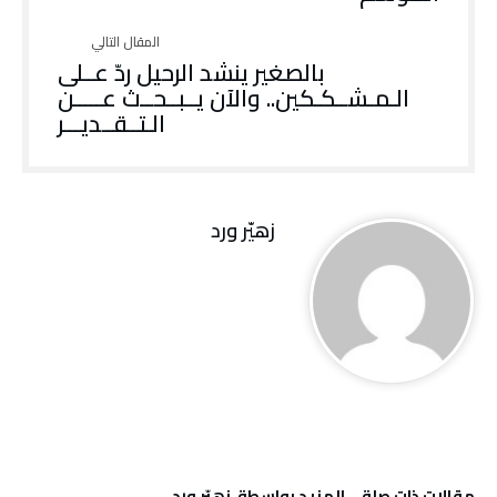
بالصغير ينشد الرحيل ردّ عــلى
الـمـشــكـكين.. والآن يــبــحــث عـــــن
الـتــقــديـــر
زهيّر‭ ‬ورد
‫مقالات ذات صلة‬
‫‫المزيد بواسطة‬ ‬ زهيّر‭ ‬ورد