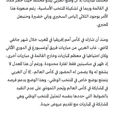
‬المجبري‭.‬
‬المشاركة‭ ‬في‭ ‬المباريات‭ ‬مع‭ ‬تقديم‭ ‬عروض‭ ‬جيدة‭.‬