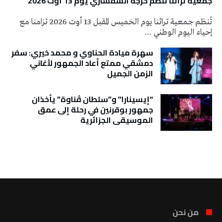
جمعية تراثنا تنَظم خرجة السفساري يوم 13 أوت 2026
تُنظم جمعية تراثنا يوم الخميس المقبل 13 أوت 2026 تزامنا مع
إحياء اليوم الوطني …
سهرة ميادة الحناوي و محمد خيري: سفر
دمشقي ممتع أعاد الجمهور لأغاني
الزمن الجميل
“إيسينارا” و”سلطان ڤناوة” يأخذان
جمهور بوقرنين في رحلة إلى عمق
الموسيقى الجزائرية
تونس الطقس
من نحن