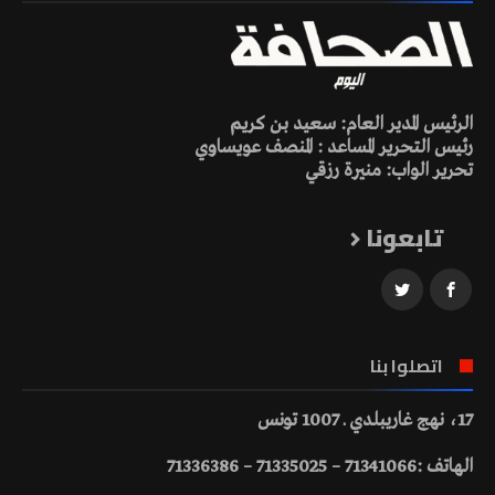
الرئيس المدير العام: سعيد بن كريم
رئيس التحرير المساعد : المنصف عويساوي
تحرير الواب: منيرة رزقي
تابعونا
اتصلوا بنا
17، نهج غاريبلدي ـ 1007 تونس
الهاتف :71341066 – 71335025 – 71336386