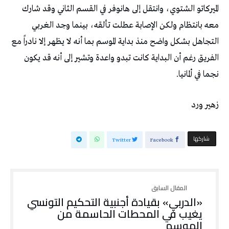
‬نجما‭ ‬في‭ ‬ألمانيا‭.‬
زهير‭ ‬ورد
‫‫ شاركها‬
Twitter
Facebook
«الدربي» بقيادة أجنبية التحكيم التونسي
يغيب في المحطات الحاسمة من
الموسم