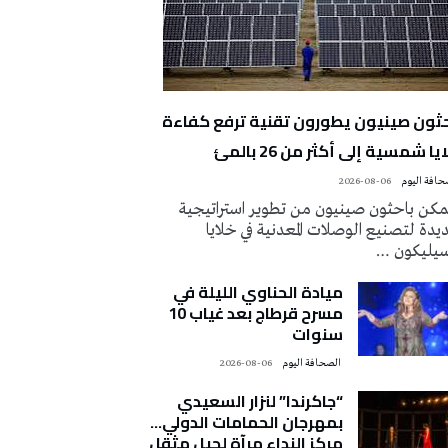
حثون صينيون يطورون تقنية ترفع كفاءة
يا شمسية إلى أكثر من 26 بالمئ
2026-08-06
كن باحثون صينيون من تطوير استراتيجية
دة لتصنيع الوصلات المعدنية في خلايا
سيليكون …
ميادة الحناوي الليلة في
مسرح قرطاج بعد غياب 10
سنوات
‭ ‬الصحافة‭ ‬اليوم
2026-08-06
“جاكرندا” لنزار السعيدي
بمهرجان الحمامات الدولي…
مركز النداء مرآة لجيل مثقل