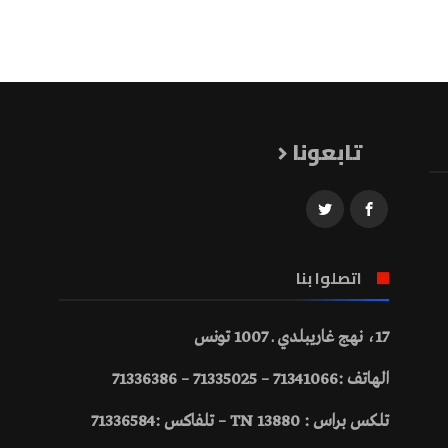
تابعونا
اتصلوا بنا
17، نهج غاريبلدي ـ 1007 تونس
الهاتف :71341066 – 71335025 – 71336386
تلكس براس : 13880 TN – تلفاكس :71336584