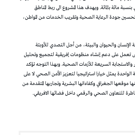
بة مائة بالمائة. ويهدف هذا المشروع الى ربط المناطق
تحسين جودة الرعاية الصحية وتقريب الخدمات من المواطن،
الإنسان والحيوان والبيئة، من أجل التصدي للأوبئة
نس تعمل على دعم إنشاء منظومات إفريقية لتجميع وتحليل
كر والاستجابة السريعة للأزمات الصحية. وبهذا التوجه تؤكد
 الواحدة يمثل خيارا استراتيجيا لتعزيز الأمن الصحي لا على
 موقعها الجغرافي وكفاءاتها البشرية وتجاربها المتقدمة من
قاطرة للتعاون الصحي والرقمي داخل فضائها الافريقي.