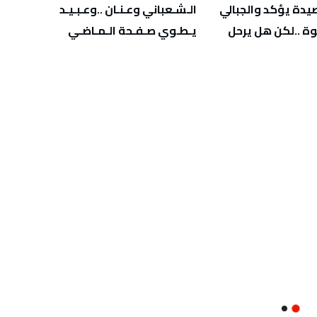
‬يـطـوي‭ ‬صـفـحة‭ ‬الـمـاضـي
‬يهدّد‭ ‬صحة‭ ‬أطفالنا