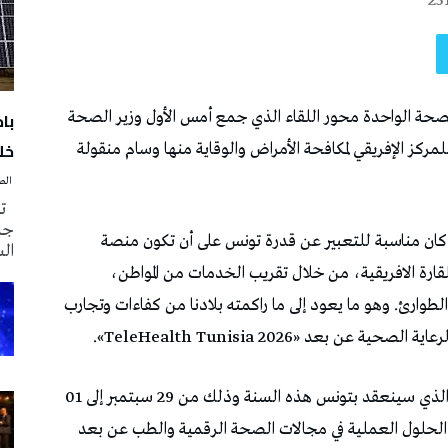
25
با
الصحة الواحدة محور اللقاء الذي جمع أمس الأول وزير الصحة
خلا
لمركز الإفريقي لمكافحة الأمراض والوقاية منها وسام منقولة
‭ ‬الصحافة‭ ‬اليوم
تم
جدي
نه كان مناسبة للتعبير عن قدرة تونس على أن تكون منصة
ال
قارة الافريقية، من خلال تقريب الخدمات من المواطن،
لطوارئ. وهو ما يعود إلى ما راكمته بلادنا من كفاءات وتجارب
بعد «2026 TeleHealth Tunisia».
وفي هذا الإطار ذكر وزير الصحة بأهمية هذا المؤتمر الذي سينعقد بتونس هذه السنة وذلك من 29 سبتمبر إلى 01
الحلول العملية في مجالات الصحة الرقمية والطب عن بعد