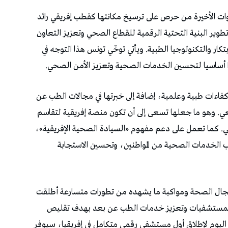
سنوات الأخيرة من حرص على ترسيخ مكانتها كقطب إفريقي رائد
وير البنية التحتية الرقمية للقطاع الصحي وتعزيز التعاون
بتكار والتكنولوجيا الطبية. ويأتي توخّي تونس هذا التوجه في
ا أساسيا لتحسين الخدمات الصحية وتعزيز الأمن الصحي.
كفاءات طبية وعلمية، إضافة إلى خبرتها في مجالات الطب عن
معي. وهو ما جعلها تسعى إلى أن تكون منصة إفريقية لتقاسم
مي. كما تعمل على دعم مفهوم «السيادة الصحية الإفريقية»،
يب الخدمات الصحية من المواطنين، وتحسين الاستجابة
 مجال الصحة ومواكبة ما يشهده من تطورات متسارعة أطلقت
تية للمستشفيات وتعزيز خدمات الطب عن بعد بهدف تقليص
د اليوم لإطلاق أول مستشفى رقمي متكامل في إفريقيا، سيوفر