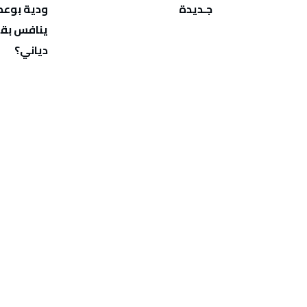
‬جـديدة
‬دياني؟