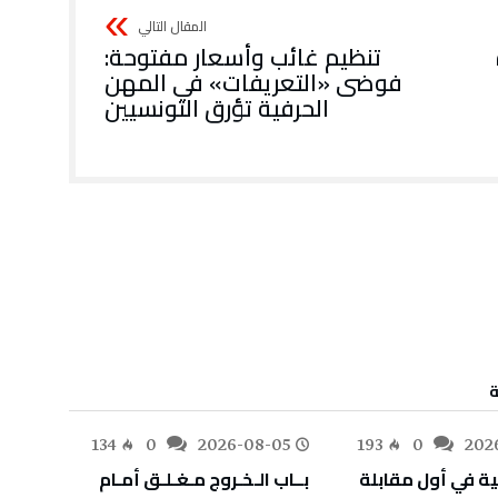
تنظيم غائب وأسعار مفتوحة:
فوضى «التعريفات» في المهن
الحرفية تؤرق التونسيين
-05
134
0
2026-08-05
193
0
202