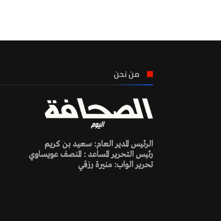
من نحن
الرئيس المدير العام: سعيد بن كريم
رئيس التحرير المساعد : المنصف عويساوي
تحرير الواب: منيرة رزقي