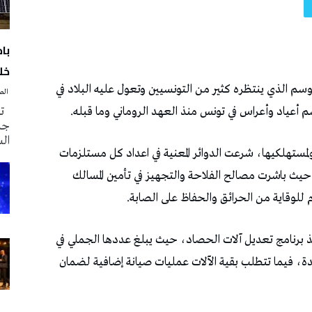
با
خلا
‭ ‬الصحافة‭ ‬اليوم
تم
جدي
ال