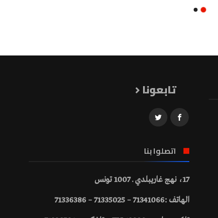
تابعونا
اتصلوا بنا
17، نهج غاريبلدي ـ 1007 تونس
الهاتف :71341066 – 71335025 – 71336386