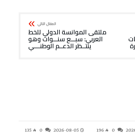
ملتقى الموانسة الدولي للخط
ات
العربي: سبـــع سنـــوات وهو
رة
ينتــظر الدعــم الوطنــــي
-05
135
0
2026-08-05
196
0
202