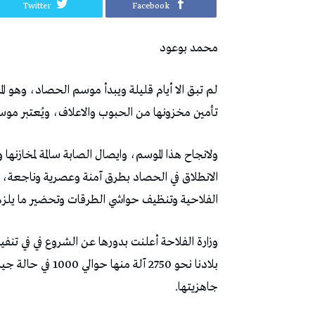
Twitter
Facebook
محمد‭ ‬بوعود
‬تأمين‭ ‬مخزونها‭ ‬من‭ ‬الحبوب‭ ‬والاعلاف،‭ ‬ويُعتبر‭ ‬موسم‭ ‬أعياد‭ ‬وأعراس‭ ‬في‭ ‬تونس‭ ‬منذ‭ ‬العهد‭ ‬الروماني‭ ‬وما‭ ‬قبله‭.‬
‬الفلاحية‭ ‬وتنظيف‭ ‬حواشي‭ ‬الطرقات‭ ‬وتحضير‭ ‬ما‭ ‬يلزم‭ ‬للوقاية‭ ‬من‭ ‬الحرائق‭ ‬والحفاظ‭ ‬على‭ ‬الصابة‭.‬
‬جاهزيتها‭.‬