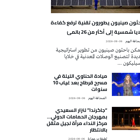
حثون صينيون يطورون تقنية ترفع كفاءة
يا شمسية إلى أكثر من 26 بالمئ
2026-08-06
كن باحثون صينيون من تطوير استراتيجية
دة لتصنيع الوصلات المعدنية في خلايا
سيليكون …
ميادة الحناوي الليلة في
مسرح قرطاج بعد غياب 10
سنوات
‭ ‬الصحافة‭ ‬اليوم
2026-08-06
“جاكرندا” لنزار السعيدي
بمهرجان الحمامات الدولي…
مركز النداء مرآة لجيل مثقل
بالانتظار
لطيفة بن عمارة
2026-08-06