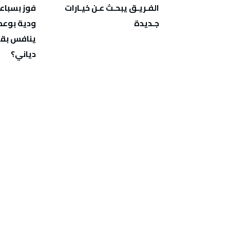
‬جـديدة
‬دياني؟