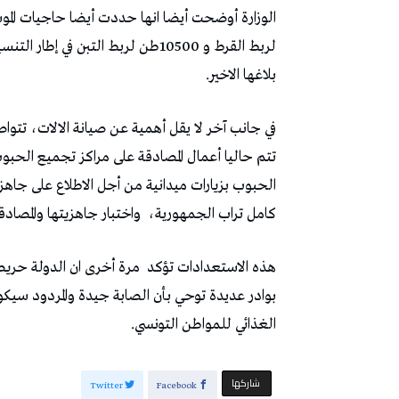
‬بلاغها‭ ‬الاخير‭.‬
‬كامل‭ ‬تراب‭ ‬الجمهورية،‭
‬واختبار‭ ‬جاهزيتها‭ ‬والمصادقة‭ ‬عليها‭.‬
هذه‭ ‬الاستعدادات‭ ‬تؤكد‭
‬الغذائي‭ ‬للمواطن‭ ‬التونسي‭.‬
‫‫ شاركها‬
Twitter
Facebook