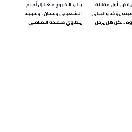
‬يـطـوي‭ ‬صـفـحة‭ ‬الـمـاضـي
‬يهدّد‭ ‬صحة‭ ‬أطفالنا