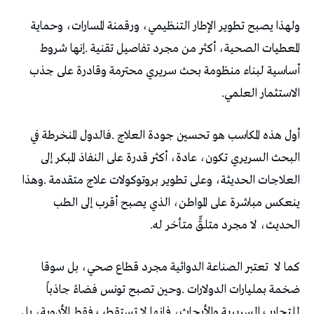
‬الاستثمار‭ ‬العلمي‭.‬
‬الحديث،‭ ‬لا‭ ‬مجرد‭ ‬متلقٍّ‭ ‬متأخر‭ ‬له‭.‬
كما‭ ‬لا‭