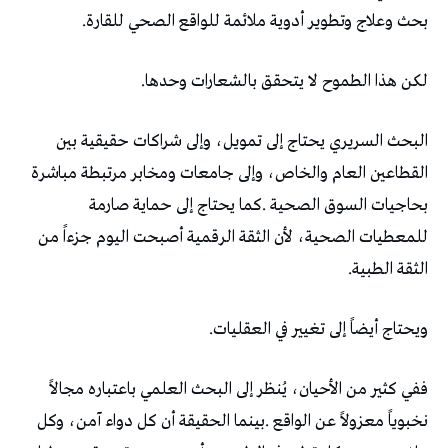
‬بحث‭ ‬وعلاج‭ ‬وتطوير‭ ‬أدوية‭ ‬ملائمة‭ ‬للواقع‭ ‬الصحي‭ ‬للقارة‭.‬
لكن‭ ‬هذا‭ ‬الطموح‭ ‬لا‭ ‬يتحقق‭ ‬بالشعارات‭ ‬وحدها‭.‬
‬الثقة‭ ‬الطبية‭.‬
ويحتاج‭ ‬أيضاً‭ ‬إلى‭ ‬تغيير‭ ‬في‭ ‬العقليات‭.‬