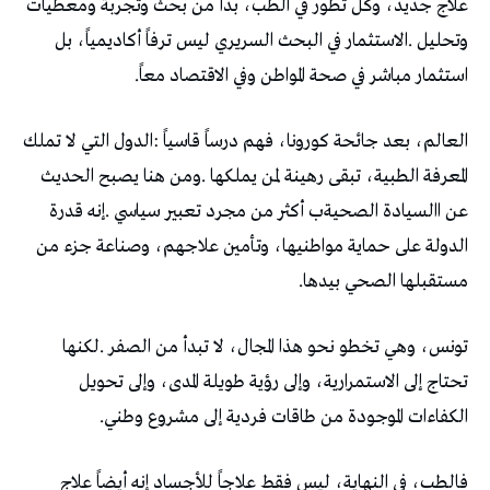
‬استثمار‭ ‬مباشر‭ ‬في‭ ‬صحة‭ ‬المواطن‭ ‬وفي‭ ‬الاقتصاد‭ ‬معاً‭.‬
‬مستقبلها‭ ‬الصحي‭ ‬بيدها‭.‬
‬الكفاءات‭ ‬الموجودة‭ ‬من‭ ‬طاقات‭ ‬فردية‭ ‬إلى‭ ‬مشروع‭ ‬وطني‭.‬