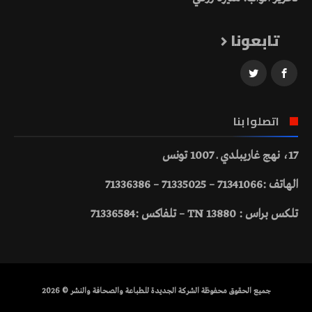
تابعونا
اتصلوا بنا
17، نهج غاريبلدي ـ 1007 تونس
الهاتف :71341066 – 71335025 – 71336386
تلكس براس : 13880 TN – تلفاكس :71336584
جميع الحقوق محفوظة الشركة الجديدة للطباعة والصحافة والنشر © 2026