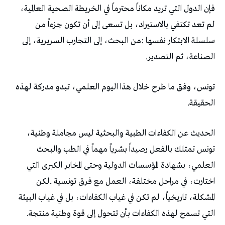
‬الصناعة،‭ ‬ثم‭ ‬التصدير‭.‬
‬الحقيقة‭.‬
‬التي‭ ‬تسمح‭ ‬لهذه‭ ‬الكفاءات‭ ‬بأن‭ ‬تتحول‭ ‬إلى‭ ‬قوة‭ ‬وطنية‭ ‬منتجة‭.‬