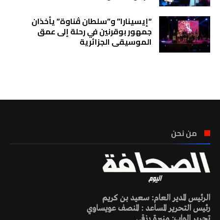
“إيسينارا” و”سلطان ڤناوة” يأخذان
جمهور بوقرنين في رحلة إلى عمق
الموسيقى الجزائرية
تونس الطقس
من نحن
الرئيس المدير العام: سعيد بن كريم
رئيس التحرير المساعد : المنصف عويساوي
تحرير الواب: منيرة رزقي