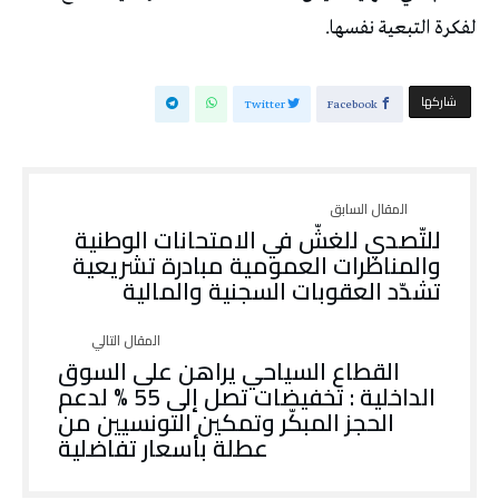
‬لفكرة‭ ‬التبعية‭ ‬نفسها‭.‬
‫‫ شاركها‬
Twitter
Facebook
للتّصدي للغشّ في الامتحانات الوطنية
والمناظرات العمومية مبادرة تشريعية
تشدّد العقوبات السجنية والمالية
القطاع السياحي يراهن على السوق
الداخلية : تخفيضات تصل إلى 55 % لدعم
الحجز المبكّر وتمكين التونسيين من
عطلة بأسعار تفاضلية