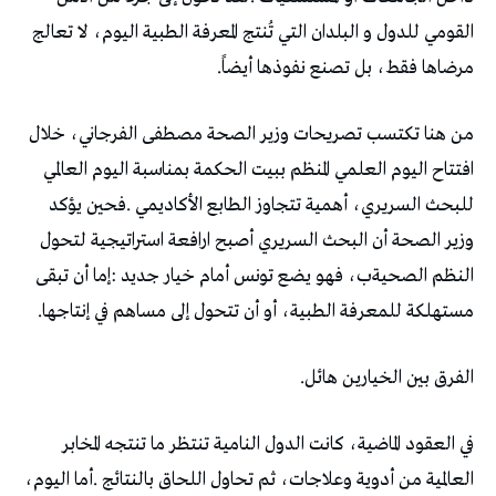
‬مرضاها‭ ‬فقط،‭ ‬بل‭ ‬تصنع‭ ‬نفوذها‭ ‬أيضاً‭.‬
‬مستهلكة‭ ‬للمعرفة‭ ‬الطبية،‭ ‬أو‭ ‬أن‭ ‬تتحول‭ ‬إلى‭ ‬مساهم‭ ‬في‭ ‬إنتاجها‭.‬
الفرق‭ ‬بين‭ ‬الخيارين‭ ‬هائل‭.‬