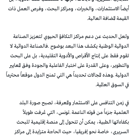
‬القيمة‭ ‬المضافة‭ ‬العالية‭.‬
‬في‭ ‬السوق‭ ‬العالمية‭.‬