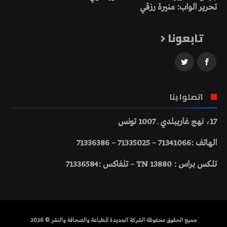
تحرير الواب: منيرة رزقي
تابعونا
اتصلوا بنا
17، نهج غاريبلدي ـ 1007 تونس
الهاتف :71341066 – 71335025 – 71336386
تلكس براس : 13880 TN – تلفاكس :71336584
جميع الحقوق محفوظة الشركة الجديدة للطباعة والصحافة والنشر © 2026