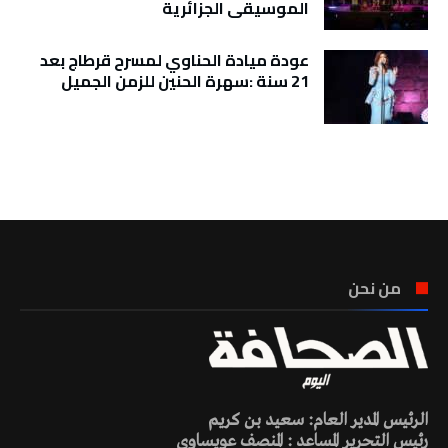
الموسيقى الجزائرية
عودة ميادة الحناوي لمسرح قرطاج بعد
21 سنة :سهرة الحنين للزمن الجميل
تونس الطقس
من نحن
الرئيس المدير العام: سعيد بن كريم
رئيس التحرير المساعد : المنصف عويساوي