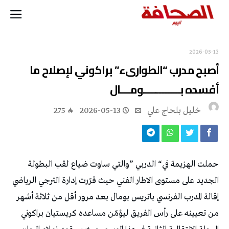
2026-05-13
أصبح مدرب “الطوارىء” براكوني لإصلاح ما
أفسده بــــــــــــومـــال
خليل‭ ‬بلحاج‭ ‬علي
2026-05-13
275