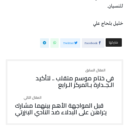
‬للنسيان‭. ‬
خليل‭ ‬بلحاج‭ ‬علي
‫‫ شاركها‬
Twitter
Facebook
في ختام موسم متقلب .. لتأكيد
الـجـدارة بـالمركز الـرابع
قبل المواجهة الأهم بينهما مشارك
يـُراهن على البدلاء ضد النادي البنزرتي