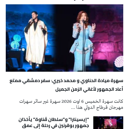
سهرة ميادة الحناوي و محمد خيري: سفر دمشقي ممتع
أعاد الجمهور لأغاني الزمن الجميل
كانت سهرة الخميس 6 اوت 2026 سهرة غير سائر سهرات
مهرجان قرطاج الدولي هذا …
“إيسينارا” و”سلطان ڤناوة” يأخذان
جمهور بوقرنين في رحلة إلى عمق