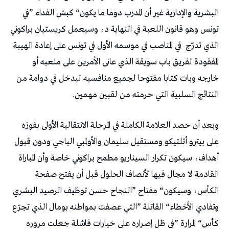
‬الذي‭ ‬تدرّج‭
‬النتائج‭ ‬السلبية‭ ‬التي‭ ‬حرمته‭ ‬من‭ ‬لقبين‭ ‬مهمين‭.‬