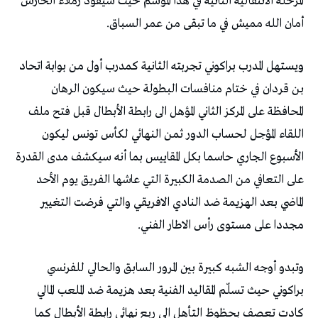
‬أمان‭ ‬الله‭ ‬مميش‭ ‬في‭ ‬ما‭ ‬تبقى‭ ‬من‭ ‬عمر‭ ‬السباق‭.‬
‬مجددا‭ ‬على‭ ‬مستوى‭ ‬رأس‭ ‬الاطار‭ ‬الفني‭.‬