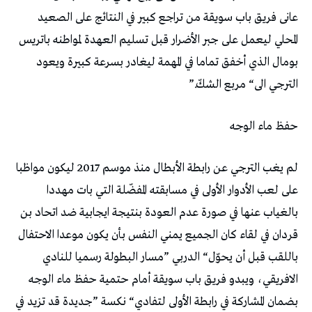
‬الترجي‭ ‬الى‭ “‬مربع‭ ‬الشكّ‭”.‬
حفظ‭ ‬ماء‭ ‬الوجه