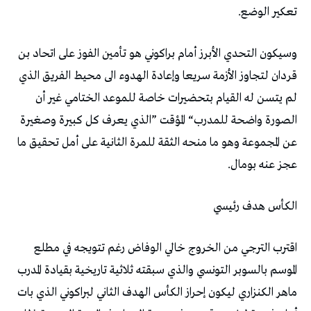
‬تعكير‭ ‬الوضع‭.‬
‬عجز‭ ‬عنه‭ ‬بومال‭. ‬
الكأس‭ ‬هدف‭ ‬رئيسي