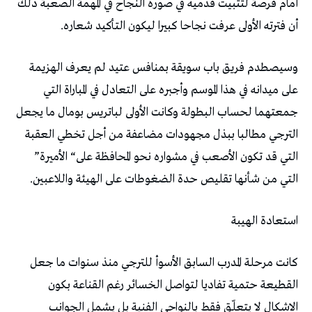
‬أن‭ ‬فترته‭ ‬الأولى‭ ‬عرفت‭ ‬نجاحا‭ ‬كبيرا‭ ‬ليكون‭ ‬التأكيد‭ ‬شعاره‭. ‬
‬التي‭ ‬قد‭ ‬تكون‭ ‬الأصعب‭ ‬في‭ ‬مشواره‭ ‬نحو‭ ‬المحافظة‭ ‬على‭ “‬الأميرة‭”
‬التي‭ ‬من‭ ‬شأنها‭ ‬تقليص‭ ‬حدة‭ ‬الضغوطات‭ ‬على‭ ‬الهيئة‭ ‬واللاعبين‭. ‬
استعادة‭ ‬الهيبة