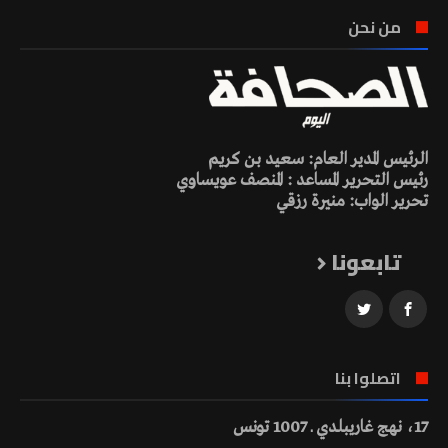
من نحن
الرئيس المدير العام: سعيد بن كريم
رئيس التحرير المساعد : المنصف عويساوي
تحرير الواب: منيرة رزقي
تابعونا
اتصلوا بنا
17، نهج غاريبلدي ـ 1007 تونس