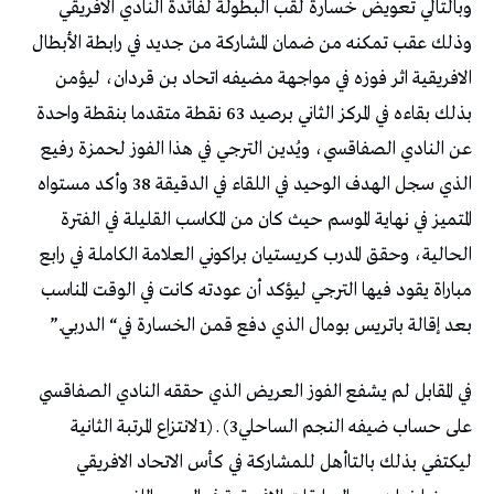
‬بعد‭ ‬إقالة‭ ‬باتريس‭ ‬بومال‭ ‬الذي‭ ‬دفع‭ ‬قمن‭ ‬الخسارة‭ ‬في‭ “‬الدربي‭”. ‬