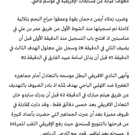
‬معوضا‭ ‬غيابه‭ ‬عن‭ ‬المسابقات‭ ‬الإفريقية‭ ‬في‭ ‬الموسم‭ ‬الماضي‭.‬
‬الدقيقة‭ ‬45‭ ‬قبل‭ ‬أن‭ ‬يذلل‭ ‬اسامة‭ ‬عبيد‭ ‬الفارق‭ ‬في‭ ‬الدقيقة‭ ‬82‭.‬
‬عن‭ ‬فرحتها‭ ‬بالتتويج‭ ‬المستحق‭ ‬حيث‭ ‬رفع‭ ‬الإفريقي‭ ‬اللقب‭ ‬للمرة‭ ‬14‭
‬في‭ ‬مسيرته‭ ‬بعد‭ ‬تنافس‭ ‬قوي‭ ‬مع‭ ‬الترجي‭ ‬الرياضي‭.‬