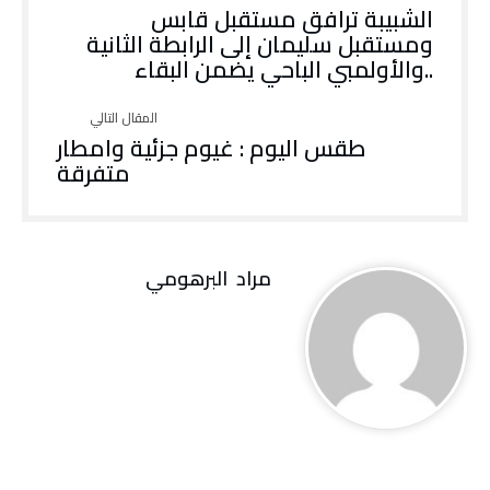
‬ومستقبل‭ ‬سليمان‭ ‬إلى‭ ‬الرابطة‭ ‬الثانية
‭..‬والأولمبي‭ ‬الباحي‭ ‬يضمن‭ ‬البقاء‭ ‬
طقس اليوم : غيوم جزئية وامطار
متفرقة
مراد‭ ‬ البرهومي