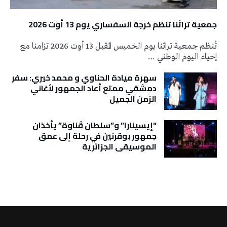
جمعية تراثنا تنَظم خرجة السفساري يوم 13 أوت 2026
تُنظم جمعية تراثنا يوم الخميس المقبل 13 أوت 2026 تزامنا مع
إحياء اليوم الوطني …
سهرة ميادة الحناوي و محمد خيري: سفر
دمشقي ممتع أعاد الجمهور لأغاني
الزمن الجميل
“إيسينارا” و”سلطان ڤناوة” يأخذان
جمهور بوقرنين في رحلة إلى عمق
الموسيقى الجزائرية
تونس الطقس