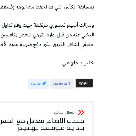
‬بمسابقة‭ ‬الكأس‭ ‬التي‭ ‬قد‭ ‬تحفظ‭ ‬ماء‭ ‬الوجه‭ ‬وتُسعفه‭ ‬طالما‭ ‬أن‭ ‬جني‭ ‬ثمار‭ ‬العمل‭ ‬لا‭ ‬يكون‭ ‬في‭ ‬ظرف‭ ‬قصير‭. ‬
‬حقيقي‭ ‬لمشاكل‭ ‬الفريق‭ ‬الذي‭ ‬دفع‭ ‬ضريبة‭ ‬عديد‭ ‬الأخطاء‭ ‬في‭ ‬االكاستينغب‭ ‬المتعلق‭ ‬باللاعبين‭ ‬أو‭ ‬المدربين‭. ‬
خليل‭ ‬بلحاج‭ ‬علي
‫‫ شاركها‬
Twitter
Facebook
منتخب الأصاغر يتعادل مع المغر
بــدايـة مـوفـقـة لـهـديـدر