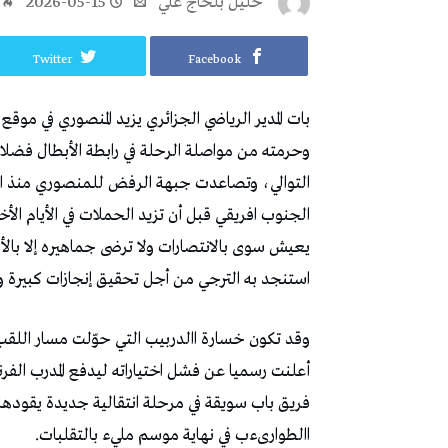
خليل‭ ‬بلحاج‭ ‬علي
2026-05-15
Twitter
Facebook
‬استنجد‭ ‬به‭ ‬الترجي‭ ‬من‭ ‬أجل‭ ‬تحقيق‭ ‬إنجازات‭ ‬كبيرة‭ ‬وخاصة‭ ‬على‭ ‬الصعيد‭ ‬القاري‭. ‬
‬االطوارىءب‭ ‬في‭ ‬نهاية‭ ‬موسم‭ ‬مليء‭ ‬بالتقلبات‭. ‬