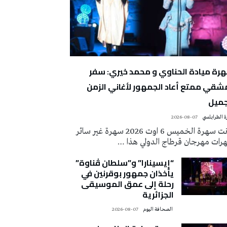
رة ميادة الحناوي و محمد خيري: سفر
شقي ممتع أعاد الجمهور لأغاني الزمن
جميل
 الطرابلسي
2026-08-07
كانت سهرة الخميس 6 اوت 2026 سهرة غير سائر
رات مهرجان قرطاج الدولي هذا …
“إيسينارا” و”سلطان ڤناوة”
يأخذان جمهور بوقرنين في
رحلة إلى عمق الموسيقى
الجزائرية
‭ ‬الصحافة‭ ‬اليوم
2026-08-07