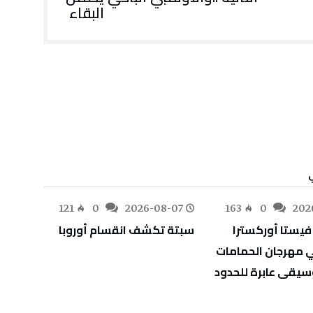
‬البقاء‭ ‬
-07
121
0
2026-08-07
163
0
202
سبتة‭ ‬تكشف‭ ‬انقسام‭ ‬أوروبا
‬أوراق‭ ‬اعتماد