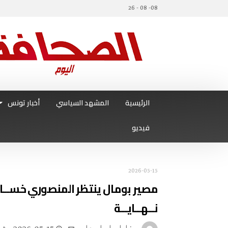
08- 08 - 26
الرئيسية
المشهد السياسي
أخبار تونس
فيديو
2026-05-15
مصير بومال ينتظر المنصوري خســارة 
نــهــايــة