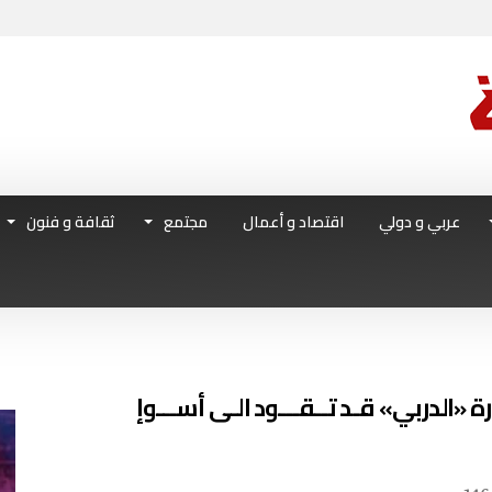
عربي و دولي
اقتصاد و أعمال
مجتمع
ثقافة و فنون
«الدربي» قـد تــقـــود الـى أســـوإ