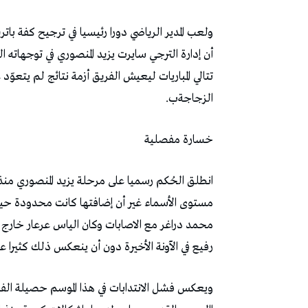
‬الزجاجةب‭. ‬
خسارة‭ ‬مفصلية
‬رفيع‭ ‬في‭ ‬الآونة‭ ‬الأخيرة‭ ‬دون‭ ‬أن‭ ‬ينعكس‭ ‬ذلك‭ ‬كثيرا‭ ‬على‭ ‬النتائج‭. ‬