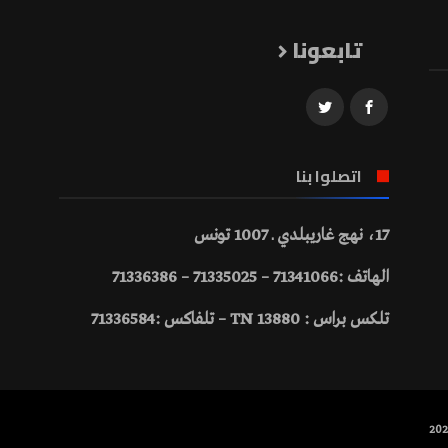
تابعونا
اتصلوا بنا
17، نهج غاريبلدي ـ 1007 تونس
الهاتف :71341066 – 71335025 – 71336386
تلكس براس : 13880 TN – تلفاكس :71336584