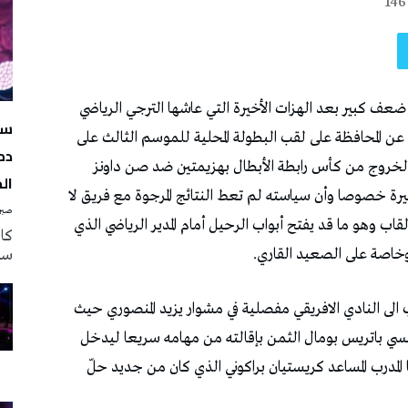
146
سه
دم
ال
صبرة
سه