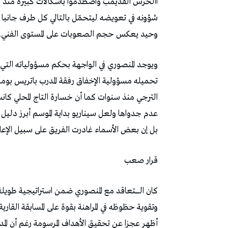
‬وحيد‭ ‬يعكس‭ ‬حجم‭ ‬الصعوبات‭ ‬على‭ ‬المستوى‭ ‬الفني‭.‬
‬بل‭ ‬إن‭ ‬بعض‭ ‬الأسماء‭ ‬غادرت‭ ‬الفريق‭ ‬على‭ ‬سبيل‭ ‬الإعارة‭. ‬
قرار‭ ‬صعب