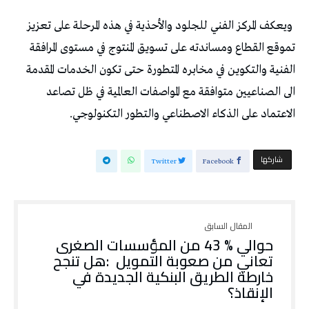
‬الاعتماد‭ ‬على‭ ‬الذكاء‭ ‬الاصطناعي‭ ‬والتطور‭ ‬التكنولوجي‭.‬
‫‫ شاركها‬
Twitter
Facebook
حوالي‭ ‬43‭ % ‬من‭ ‬المؤسسات‭ ‬الصغرى‭
‬الإنقاذ؟‭