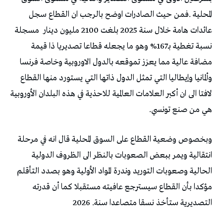
‬عائدات‭ ‬هامة‭ ‬خلال‭ ‬سنة‭ ‬2025‭ ‬بلغت‭ ‬2100‭ ‬مليون‭ ‬دينار‭
‬هي‭ ‬من‭ ‬صنع‭ ‬تونسي‭.‬
‬التصديرية‭ ‬ستأخذ‭ ‬نسقا‭ ‬متصاعدا‭ ‬سنة‭ ‬2026‭ .‬