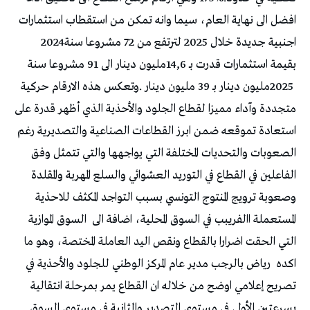
‬اجنبية‭ ‬جديدة‭ ‬خلال‭ ‬2025‭ ‬لترتفع‭ ‬من‭ ‬72‭ ‬مشروعا‭ ‬سنة‭ ‬2024‭
‬2025‭ ‬مليون‭ ‬دينار‭ ‬بـ‭ ‬39‭ ‬مليون‭ ‬دينار‭. ‬
‬المستعملة‭ ‬االفريبب‭ ‬في‭ ‬السوق‭ ‬المحلية،‭ ‬اضافة‭ ‬الى‭
‬اكده‭