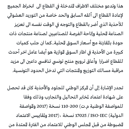
هذا‭ ‬وتدعو‭ ‬مختلف‭ ‬الاطراف‭ ‬المتدخلة‭ ‬في‭ ‬القطاع‭ ‬الى‭
‬للقطاع‭ ‬اضرارا‭
‬مراقبة‭ ‬مسالك‭ ‬التوزيع‭ ‬والمنتجات‭ ‬التي‭ ‬تدخل‭ ‬الحدود‭ ‬التونسية‭.‬