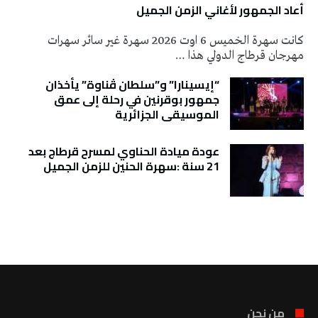
أعاد الجمهور لأغاني الزمن الجميل
كانت سهرة الخميس 6 اوت 2026 سهرة غير سائر سهرات
مهرجان قرطاج الدولي هذا …
“إيسينارا” و”سلطان ڤناوة” يأخذان
جمهور بوقرنين في رحلة إلى عمق
الموسيقى الجزائرية
عودة ميادة الحناوي لمسرح قرطاج بعد
21 سنة :سهرة الحنين للزمن الجميل
تونس الطقس
من نحن