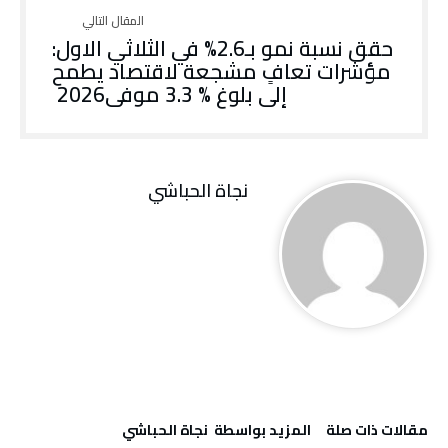
حقق‭ ‬نسبة‭ ‬نمو‭ ‬بـ2.6%‭ ‬في‭ ‬الثلاثي‭ ‬الاول‭:
‬إلى‭ ‬بلوغ‭ ‬3.3‭ % ‬موفى‭ ‬2026
نجاة ‬الحباشي
‫مقالات ذات صلة‬
‫‫المزيد بواسطة‬ ‬ نجاة ‬الحباشي