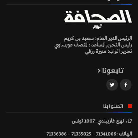
الرئيس المدير العام: سعيد بن كريم
رئيس التحرير المساعد : المنصف عويساوي
تحرير الواب: منيرة رزقي
تابعونا
اتصلوا بنا
17، نهج غاريبلدي ـ 1007 تونس
الهاتف :71341066 – 71335025 – 71336386