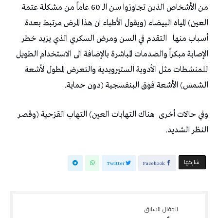
‬أسباب‭ ‬منها‭
‬الشمس‭ (‬الأشعة‭ ‬فوق‭ ‬البنفسجية‭) ‬دون‭ ‬حماية‭.‬
وفي‭ ‬حالات‭ ‬أخرى‭
‬النظر‭ ‬الشديد‭.‬
‫‫ شاركها‬
Twitter
Facebook