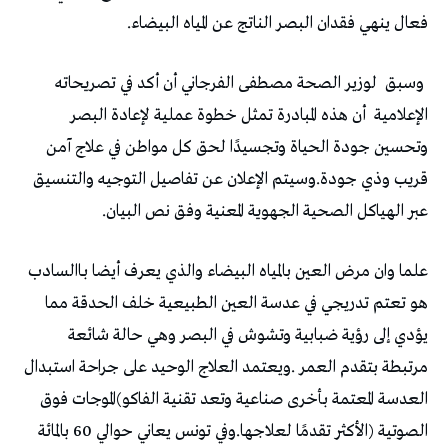
‬فعال‭ ‬ينهي‭ ‬فقدان‭ ‬البصر‭ ‬الناتج‭ ‬عن‭ ‬المياه‭ ‬البيضاء‭.‬
‭ ‬وسبق‭
‬الإعلامية‭
‬عبر‭ ‬الهياكل‭ ‬الصحية‭ ‬الجهوية‭ ‬المعنية‭ ‬وفق‭ ‬نص‭ ‬البيان‭.‬