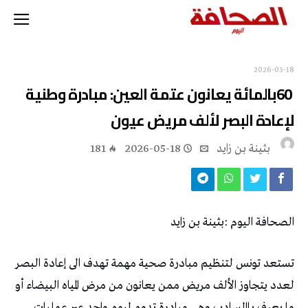
2026-05-18
‬لإعادة‭ ‬البصر‭ ‬لألف‭ ‬مريض‭ ‬عيون
بثينة بن زايد
2026-05-18
181
الصحافة‭ ‬اليوم‭: ‬بثينة‭ ‬بن‭ ‬زايد‭ ‬