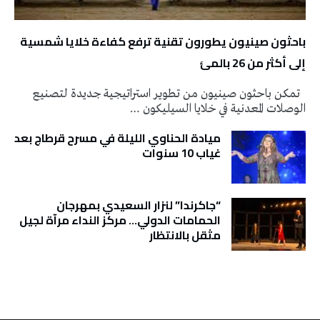
باحثون صينيون يطورون تقنية ترفع كفاءة خلايا شمسية
إلى أكثر من 26 بالمئ
تمكن باحثون صينيون من تطوير استراتيجية جديدة لتصنيع
الوصلات المعدنية في خلايا السيليكون …
ميادة الحناوي الليلة في مسرح قرطاج بعد
غياب 10 سنوات
“جاكرندا” لنزار السعيدي بمهرجان
الحمامات الدولي… مركز النداء مرآة لجيل
مثقل بالانتظار
تونس الطقس