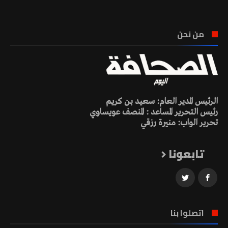
من نحن
الرئيس المدير العام: سعيد بن كريم
رئيس التحرير المساعد : المنصف عويساوي
تحرير الواب: منيرة رزقي
تابعونا
اتصلوا بنا