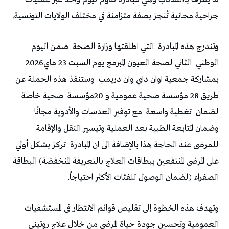
‬جراحية‭ ‬مجانية‭ ‬تُنجز‭ ‬بصفة‭ ‬متزامنة‭ ‬في‭ ‬مختلف‭ ‬الولايات‭ ‬التونسية‭ .‬
وتندرج‭ ‬هذه‭ ‬المبادرة‭
‬التي‭ ‬اطلقتها‭ ‬وزارة‭ ‬الصحة‭
‬ضمن‭ ‬اليوم‭
‬الوطني‭
‬الثاني‭ ‬لصحة‭ ‬العيون‭ ‬المبرمج‭ ‬يوم‭ ‬السبت‭ ‬23‭ ‬ماي‭ ‬2026‭
‬بمشاركة‭ ‬جمعية‭ ‬اوان‭ ‬داي‭ ‬وان‭ ‬دريمب‭
‬طريق‭ ‬28‭ ‬مؤسسة‭ ‬صحية‭ ‬عمومية‭ ‬و20‭ ‬مؤسسة‭
‬صحية‭ ‬خاصة‭
‬لضمان‭
‬تغطية‭ ‬واسعة‭
‬وضمان‭ ‬المتابعة‭ ‬الطبية‭ ‬بعد‭ ‬العملية‭ ‬وتيسير‭ ‬النقل‭ ‬والإقامة‭
‬للمرضى‭ ‬عند‭ ‬الحاجة‭ ‬هذا‭ ‬بالإضافة‭ ‬الى‭ ‬ان‭ ‬المبادرة‭
‬الصفراء‭) ‬لضمان‭ ‬الوصول‭ ‬للفئات‭ ‬الأكثر‭ ‬احتياجاً‭. ‬