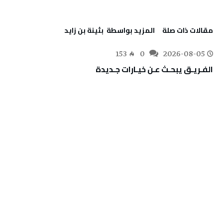
‫مقالات ذات صلة‬
‫‫المزيد بواسطة‬ ‬ بثينة بن زايد
153
0
2026-08-05
الفـريـق‭ ‬يبحـث‭ ‬عـن‭ ‬خيـارات‭ ‬جـديدة