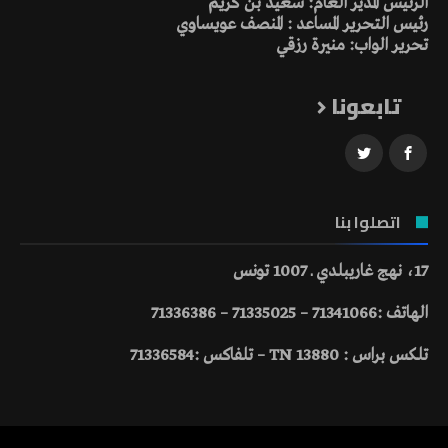
الرئيس المدير العام: سعيد بن كريم
رئيس التحرير المساعد : المنصف عويساوي
تحرير الواب: منيرة رزقي
تابعونا
اتصلوا بنا
17، نهج غاريبلدي ـ 1007 تونس
الهاتف :71341066 – 71335025 – 71336386
تلكس براس : 13880 TN – تلفاكس :71336584