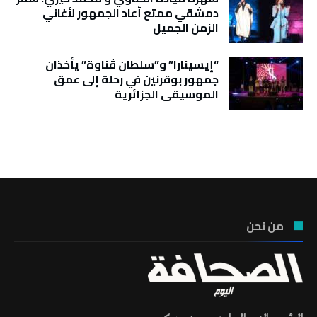
دمشقي ممتع أعاد الجمهور لأغاني
الزمن الجميل
“إيسينارا” و”سلطان ڤناوة” يأخذان
جمهور بوقرنين في رحلة إلى عمق
الموسيقى الجزائرية
تونس الطقس
من نحن