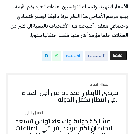
‬العائلات‭ ‬حلما‭ ‬مؤجلا‭ ‬أكثر‭ ‬منها‭ ‬طقسا‭ ‬احتفاليا‭ ‬سنويا‭.‬
‫‫ شاركها‬
Twitter
Facebook
..‬في‭ ‬انتظار‭ ‬تكفّل‭ ‬الدولة‭ ‬