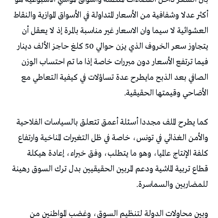
‬الأضاحي‭ ‬وقيمتها‭ ‬الحقيقية‭.‬
‬للمضاربين‭ ‬والسماسرة‭.‬