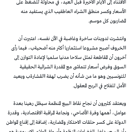
‬المضاربون‭ ‬كل‭ ‬موسم‭.‬
‬الأمل‭ ‬للفلاح‭ ‬في‭ ‬الربح‭ ‬المعقول‭.‬