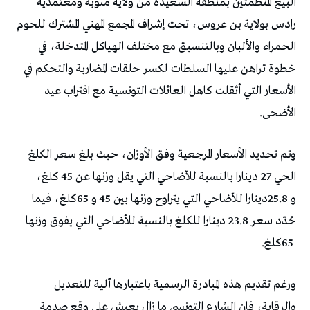
‬الأضحى‭.‬
‬65‭ ‬كلغ‭.‬