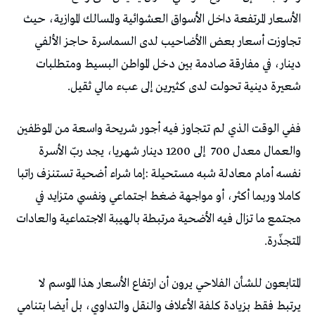
‬شعيرة‭ ‬دينية‭ ‬تحولت‭ ‬لدى‭ ‬كثيرين‭ ‬إلى‭ ‬عبء‭ ‬مالي‭ ‬ثقيل‭.‬
‬والعمال‭ ‬معدل‭
‬المتجذّرة‭.‬