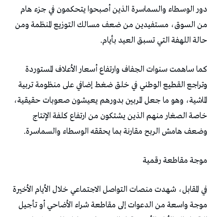
‬حالة‭ ‬اللهفة‭ ‬التي‭ ‬تسبق‭ ‬العيد‭ ‬بأيام‭.‬
‬وضعف‭ ‬هامش‭ ‬الربح‭ ‬مقارنة‭ ‬بما‭ ‬يحققه‭ ‬الوسطاء‭ ‬والسماسرة‭.‬
موجة‭ ‬مقاطعة‭ ‬رقمية‭ ‬