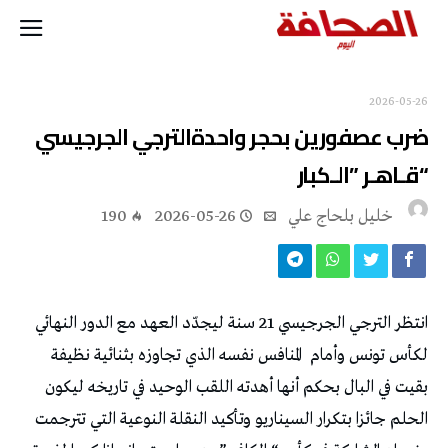
2026-05-26
“‬قـاهـر‭” ‬الـكبار
خليل‭ ‬بلحاج‭ ‬علي
2026-05-26
190
‬لكأس‭ ‬تونس‭ ‬وأمام‭