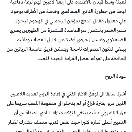
‬المحافظة‭ ‬على‭ ‬تفوقه‭ ‬بفضل‭ ‬القراءة‭ ‬الجيدة‭ ‬للعب‭. ‬
عودة‭ ‬الروح