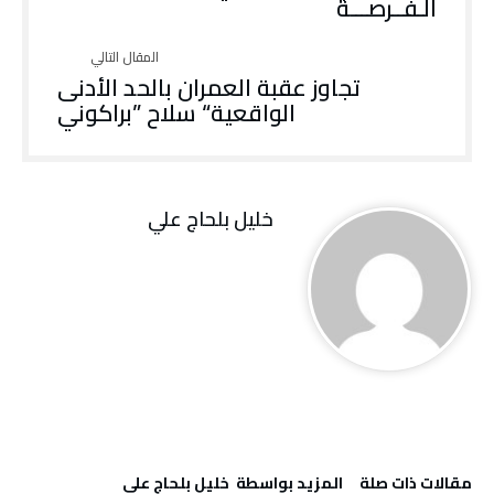
‬الـفــرصـــة
تجاوز‭ ‬عقبة‭ ‬العمران‭ ‬بالحد‭ ‬الأدنى
الواقعية‭ “‬سلاح‭” ‬براكوني
خليل‭ ‬بلحاج‭ ‬علي
‫مقالات ذات صلة‬
‫‫المزيد بواسطة‬ ‬ خليل‭ ‬بلحاج‭ ‬علي