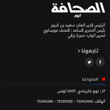
الرئيس المدير العام: سعيد بن كريم
رئيس التحرير المساعد : المنصف عويساوي
تحرير الواب: منيرة رزقي
تابعونا
اتصلوا بنا
17، نهج غاريبلدي ـ 1007 تونس
الهاتف :71341066 – 71335025 – 71336386