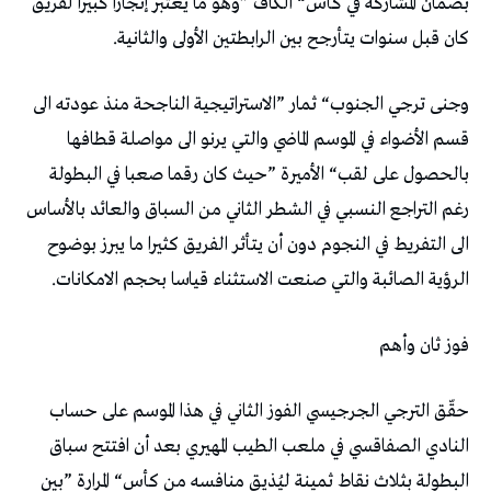
‬كان‭ ‬قبل‭ ‬سنوات‭ ‬يتأرجح‭ ‬بين‭ ‬الرابطتين‭ ‬الأولى‭ ‬والثانية‭.‬
‬الرؤية‭ ‬الصائبة‭ ‬والتي‭ ‬صنعت‭ ‬الاستثناء‭ ‬قياسا‭ ‬بحجم‭ ‬الامكانات‭.‬
فوز‭ ‬ثان‭ ‬وأهم