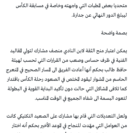
‬ليبلغ‭ ‬الدور‭ ‬النهائي‭ ‬عن‭ ‬جدارة‭.‬
بصمة‭ ‬واضحة
‬لتعود‭ ‬البسمة‭ ‬الى‭ ‬شفاه‭ ‬الجميع‭ ‬في‭ ‬الوقت‭ ‬المناسب‭.‬