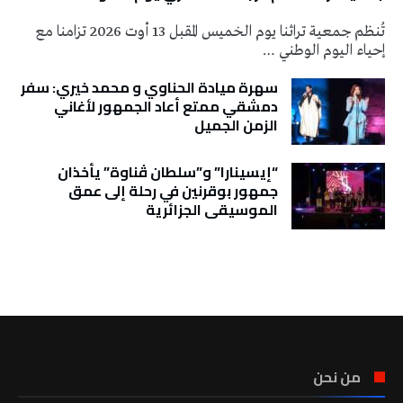
تُنظم جمعية تراثنا يوم الخميس المقبل 13 أوت 2026 تزامنا مع
إحياء اليوم الوطني …
سهرة ميادة الحناوي و محمد خيري: سفر
دمشقي ممتع أعاد الجمهور لأغاني
الزمن الجميل
“إيسينارا” و”سلطان ڤناوة” يأخذان
جمهور بوقرنين في رحلة إلى عمق
الموسيقى الجزائرية
تونس الطقس
من نحن