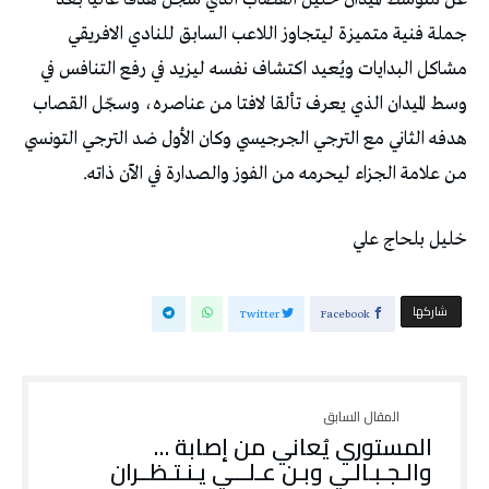
‬من‭ ‬علامة‭ ‬الجزاء‭ ‬ليحرمه‭ ‬من‭ ‬الفوز‭ ‬والصدارة‭ ‬في‭ ‬الآن‭ ‬ذاته‭. ‬
خليل‭ ‬بلحاج‭ ‬علي
‫‫ شاركها‬
Twitter
Facebook
المستوري‭ ‬يُعاني‭ ‬من‭ ‬إصابة ‭…