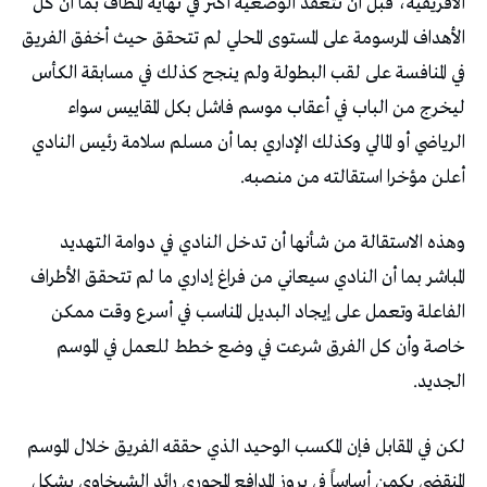
‬أعلن‭ ‬مؤخرا‭ ‬استقالته‭ ‬من‭ ‬منصبه‭.‬
‬الجديد‭.‬