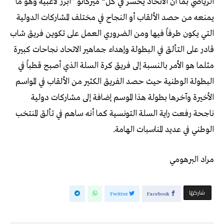
‬الوطني‭ ‬في‭ ‬عديد‭ ‬المناسبات‭ ‬الهامة‭.‬
مراد‭ ‬البرهومي‭ ‬
‫‫ شاركها‬
Twitter
Facebook