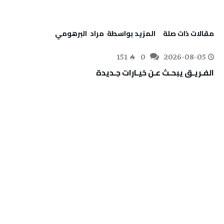
‫مقالات ذات صلة‬
‫‫المزيد بواسطة‬ ‬ مراد‭ ‬ البرهومي
151
0
2026-08-05
الفـريـق‭ ‬يبحـث‭ ‬عـن‭ ‬خيـارات‭ ‬جـديدة