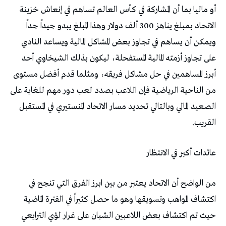
‬القريب‭.‬
عائدات‭ ‬أكبر‭ ‬في‭ ‬الانتظار‭ ‬