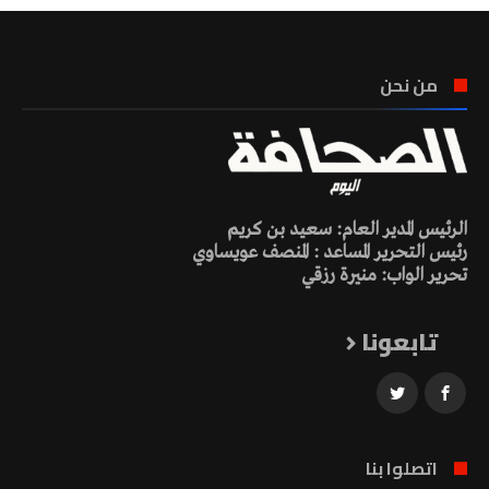
من نحن
الرئيس المدير العام: سعيد بن كريم
رئيس التحرير المساعد : المنصف عويساوي
تحرير الواب: منيرة رزقي
تابعونا
اتصلوا بنا