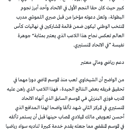
‬نفيسة‭” ‬في‭ ‬الاتحاد‭ ‬المنستيري‭.‬
دعم‭ ‬رياضي‭ ‬ومالي‭ ‬معتبر‭ ‬