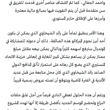
‬وأبرزها‭ ‬على‭ ‬الإطلاق‭ ‬حازم‭ ‬المستوري‭.‬
‬الأندية‭ ‬في‭ ‬الفترة‭ ‬الماضية‭ ‬ويتوقع‭ ‬أن‭ ‬تصله‭ ‬عروض‭ ‬رسمية‭ ‬قريباً‭.‬