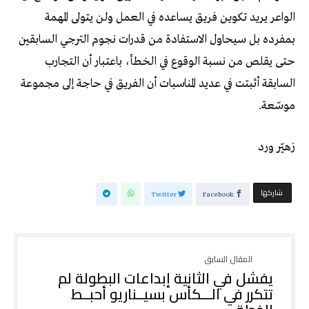
‬موسّعة‭.‬
زهيّر‭ ‬ورد
‫‫ شاركها‬
Twitter
Facebook