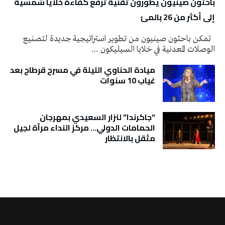
باحثون صينيون يطورون تقنية ترفع كفاءة خلايا شمسية
إلى أكثر من 26 بالمئ
تمكن باحثون صينيون من تطوير استراتيجية جديدة لتصنيع
الوصلات المعدنية في خلايا السيليكون …
ميادة الحناوي الليلة في مسرح قرطاج بعد
غياب 10 سنوات
“جاكرندا” لنزار السعيدي بمهرجان
الحمامات الدولي… مركز النداء مرآة لجيل
مثقل بالانتظار
تونس الطقس