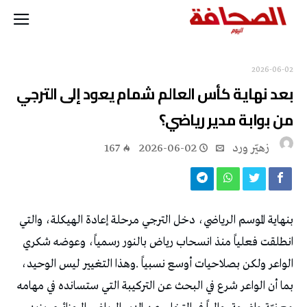
2026-06-02
‬من‭ ‬بوابة‭ ‬مدير‭ ‬رياضي؟
زهيّر‭ ‬ورد
2026-06-02
167