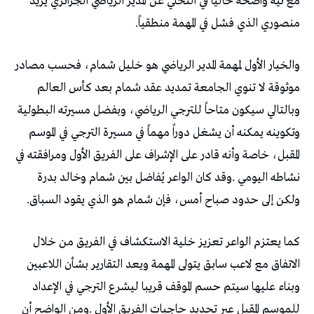
‬منصوري‭ ‬الذي‭ ‬فشل‭ ‬في‭ ‬المهمة‭ ‬منطقياً‭.‬
‬ولكن‭ ‬إلى‭ ‬حدود‭ ‬صباح‭ ‬أمس،‭ ‬فإن‭ ‬شمام‭ ‬هو‭ ‬الذي‭ ‬يقود‭ ‬السباق‭.‬