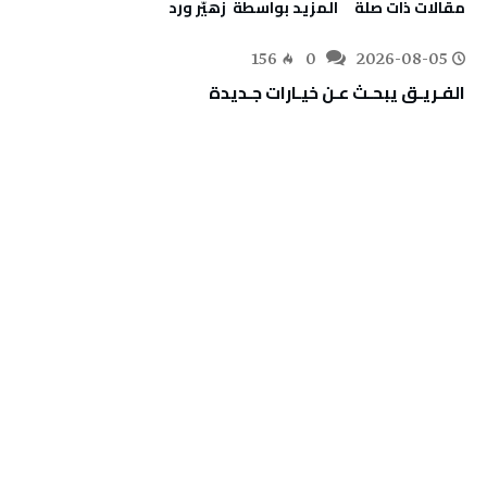
‫مقالات ذات صلة‬
‫‫المزيد بواسطة‬ ‬ زهيّر‭ ‬ورد
156
0
2026-08-05
الفـريـق‭ ‬يبحـث‭ ‬عـن‭ ‬خيـارات‭ ‬جـديدة