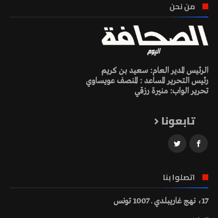
من نحن
الرئيس المدير العام: سعيد بن كريم
رئيس التحرير المساعد : المنصف عويساوي
تحرير الواب: منيرة رزقي
تابعونا
اتصلوا بنا
17، نهج غاريبلدي ـ 1007 تونس