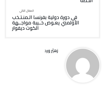
‬الخطة
‬الكوت‭ ‬ديفوار
زهيّر‭ ‬ورد