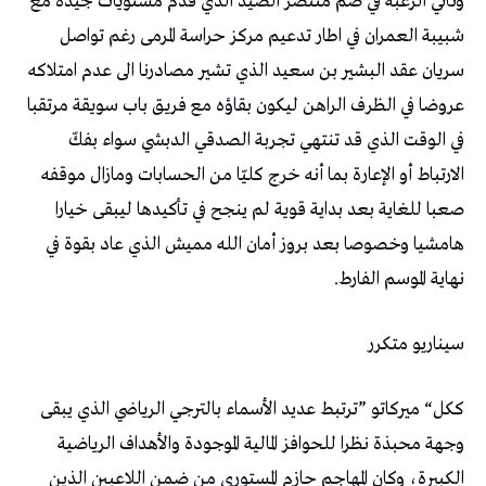
‬نهاية‭ ‬الموسم‭ ‬الفارط‭.‬
سيناريو‭ ‬متكرر