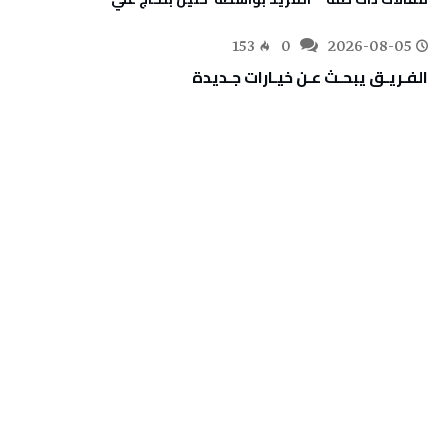
153
0
2026-08-05
الفـريـق‭ ‬يبحـث‭ ‬عـن‭ ‬خيـارات‭ ‬جـديدة