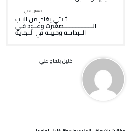
‬الــبدايــة‭ ‬وخـيبـة‭ ‬في‭ ‬الـنهاية
خليل‭ ‬بلحاج‭ ‬علي
‫مقالات ذات صلة‬
‫‫المزيد بواسطة‬ ‬ خليل‭ ‬بلحاج‭ ‬علي