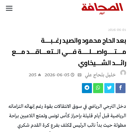
2026-06-05
‬رائـــد‭ ‬الشـــيخاوي
خليل‭ ‬بلحاج‭ ‬علي
2026-06-05
205