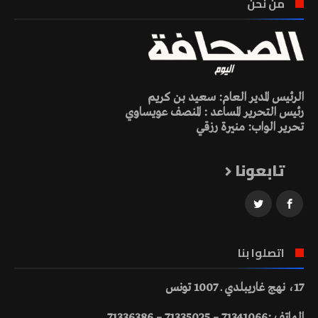
من نحن
الرئيس المدير العام: سعيد بن كريم
رئيس التحرير المساعد : المنصف عويساوي
تحرير الواب: منيرة رزقي
تابعونا
اتصلوا بنا
17، نهج غاريبلدي ـ 1007 تونس
الهاتف :71341066 – 71335025 – 71336386