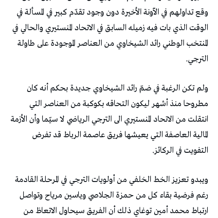
‬الترجي‭.‬
‬التفويت‭ ‬في‭ ‬الركائز‭.‬