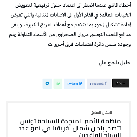
‬وجوده‭ ‬ضمن‭ ‬دائرة‭ ‬اهتمامات‭ ‬فرق‭ ‬أخرى‭.‬ت
خليل‭ ‬بلحاج‭ ‬علي
‫‫ شاركها‬
Twitter
Facebook
‬السياح‭ ‬الوافدين