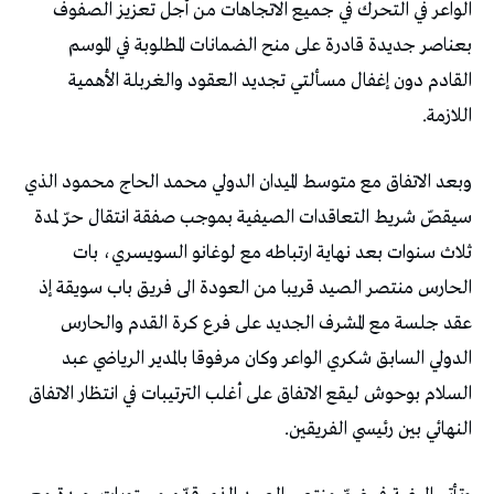
‬اللازمة‭.‬
‬النهائي‭ ‬بين‭ ‬رئيسي‭ ‬الفريقين‭.‬